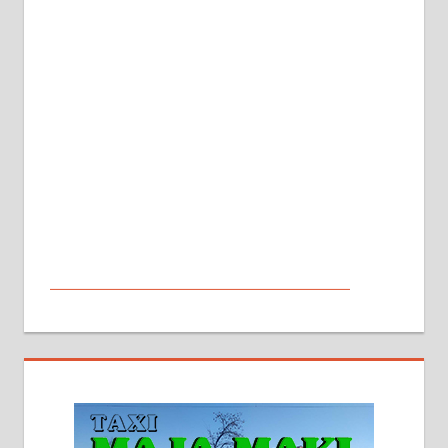
МАЛИ ОГЛАСИ
На продају кућа у Алексинцу,
београдски друм. Две одвојене
стамбене целине једна уз другу.
2х150м2, две гараже, централно
грејање на гас и дрва. Две