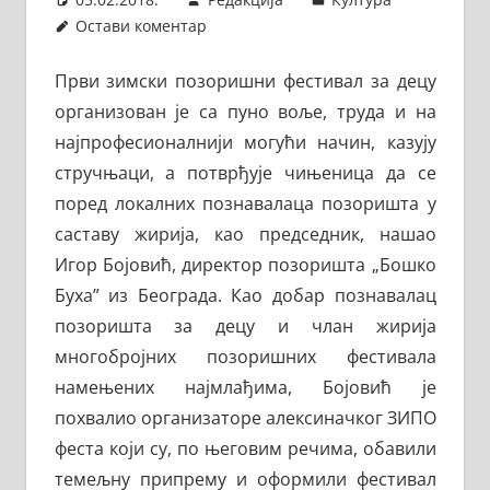
Остави коментар
Први зимски позоришни фестивал за децу
организован је са пуно воље, труда и на
најпрофесионалнији могући начин, казују
стручњаци, а потврђује чињеница да се
поред локалних познавалаца позоришта у
саставу жирија, као председник, нашао
Игор Бојовић, директор позоришта „Бошко
Буха” из Београда. Као добар познавалац
позоришта за децу и члан жирија
многобројних позоришних фестивала
намењених најмлађима, Бојовић је
похвалио организаторе алексиначког ЗИПО
феста који су, по његовим речима, обавили
темељну припрему и оформили фестивал