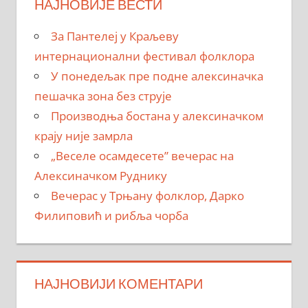
НАЈНОВИЈЕ ВЕСТИ
За Пантелеј у Краљеву
интернационални фестивал фолклора
У понедељак пре подне алексиначка
пешачка зона без струје
Производња бостана у алексиначком
крају није замрла
„Веселе осамдесете” вечерас на
Алексиначком Руднику
Вечерас у Трњану фолклор, Дарко
Филиповић и рибља чорба
НАЈНОВИЈИ КОМЕНТАРИ