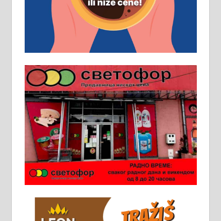
Основна школа, пожељно радно
искуство на истим и сличним
пословима, али не и неопходан
услов. Обезбеђен смештај,
превоз, исхрана. 032/57-41-122 –
локал 22
Пружам услуге завршних радова
у грађевини, хидроизолације и
молерских радова. 061/25-28-058
Ало таксију потребан возач са Б
категоријом. 064/02-85-511
Потребна два радника за рад на
стоваришту „Липа промет” у
Алексинцу. За више
информација доћи лично на
стовариште у улици Максима
Горког 26 сваког радног дана од