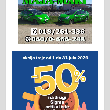
адресе. 063/71-74-023
Издајем комплетно опремљену
халу на Житковачком путу, на
плацу површине око 7 ари.
064/321-80-51; 063/102-35-25
На продају легализована, нова,
незавршена кућа површине 160
м2 са плацем од 8 ари у Зеленом
виру у Алексинцу. Могућа
замена. 064/21-63-584
ПОСЛОВНИ ОГЛАСИ
Рудник и флотација Рудник
д.о.о. Рудник запошљава 20
помоћника рудара. Услови: