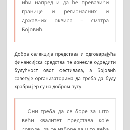
ићи напред и да ће превазићи
границе и регионалних и
државних оквира
– сматра
Бојовић.
Добра селекција представа и одговарајућа
финансијска средства ће донекле одредити
будућност овог фестивала, а Бојовић
саветује организаторима да треба да буду
храбри јер су на добром путу.
‒ Они треба да се боре за што
већи квалитет представа које
доводе, да се изборе за што већа