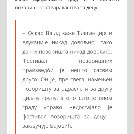
позоришног стваралаштва за децу.
‒
Оскар Вајлд каже ‘Елеганције и
едукације никад довољно’, тако
да ни позоришта никад довољно.
Фестивал позоришних
праизведби је нешто сасвим
друго. Он је, пре свега, намењен
позоришту за одрасле и за другу
циљну групу, а оно што је овом
граду управо недостајало је
фестивал позоришта за децу
–
закључује Бојовић.