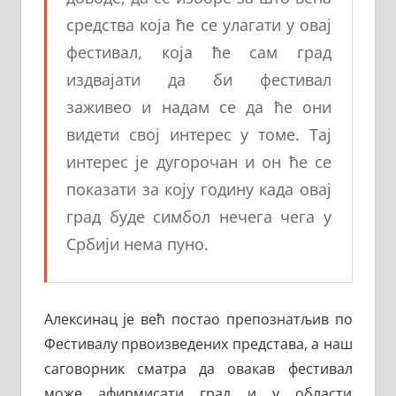
средства која ће се улагати у овај
фестивал, која ће сам град
издвајати да би фестивал
заживео и надам се да ће они
видети свој интерес у томе. Тај
интерес је дугорочан и он ће се
показати за коју годину када овај
град буде симбол нечега чега у
Србији нема пуно.
Алексинац је већ постао препознатљив по
Фестивалу првоизведених представа, а наш
саговорник сматра да овакав фестивал
може афирмисати град и у области