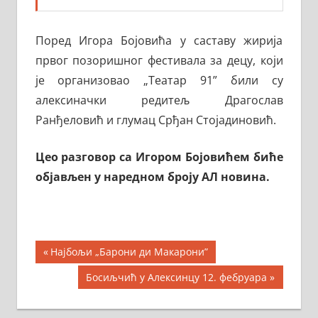
Поред Игора Бојовића у саставу жирија
првог позоришног фестивала за децу, који
је организовао „Театар 91” били су
алексиначки редитељ Драгослав
Ранђеловић и глумац Срђан Стојадиновић.
Цео разговор са Игором Бојовићем биће
објављен у наредном броју АЛ новинa.
Кретање
Previous
Најбољи „Барони ди Макарони”
Post:
чланка
Next
Босиљчић у Алексинцу 12. фебруара
Post: