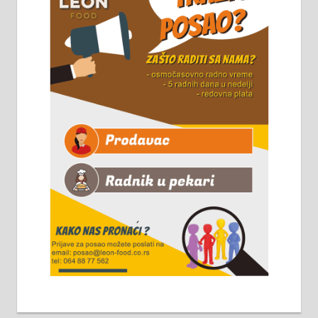
8 до 15 часова. 063/465-045
Чистим све врсте димњака.
061/32-13-445