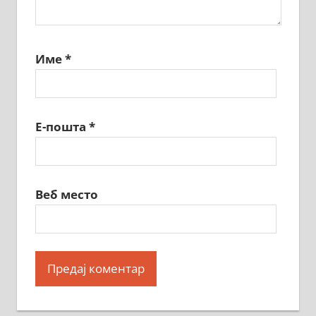
Име
*
Е-пошта
*
Веб место