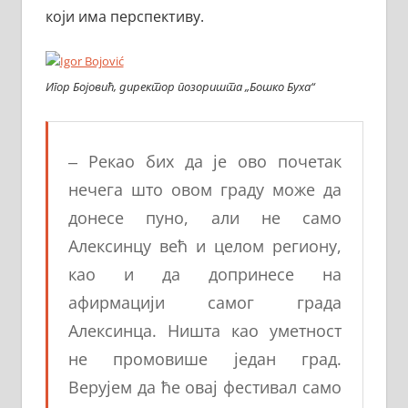
који има перспективу.
Игор Бојовић, директор позоришта „Бошко Буха“
‒
Рекао бих да је ово почетак
нечега што овом граду може да
донесе пуно, али не само
Алексинцу већ и целом региону,
као и да допринесе на
афирмацији самог града
Алексинца. Ништа као уметност
не промовише један град.
Верујем да ће овај фестивал само