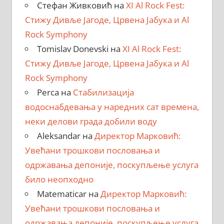
Стефан Живковић
на
XI Al Rock Fest:
Стижу Дивље Јагоде, Црвена Јабука и Al
Rock Symphony
Tomislav Donevski
на
XI Al Rock Fest:
Стижу Дивље Јагоде, Црвена Јабука и Al
Rock Symphony
Perca
на
Стабилизација
водоснабдевања у наредних сат времена,
неки делови града добили воду
Aleksandar
на
Директор Марковић:
Увећани трошкови пословања и
одржавања депоније, поскупљење услуга
било неопходно
Matematicar
на
Директор Марковић:
Увећани трошкови пословања и
одржавања депоније, поскупљење услуга