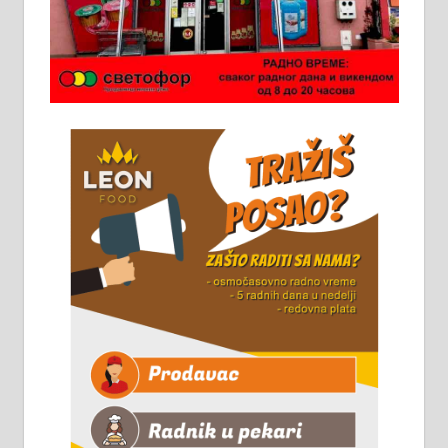
категоријом. 064/02-85-511
Потребна два радника за рад на
стоваришту „Липа промет” у
Алексинцу. За више
информација доћи лично на
стовариште у улици Максима
Горког 26 сваког радног дана од
8 до 15 часова. 063/465-045
Чистим све врсте димњака.
061/32-13-445