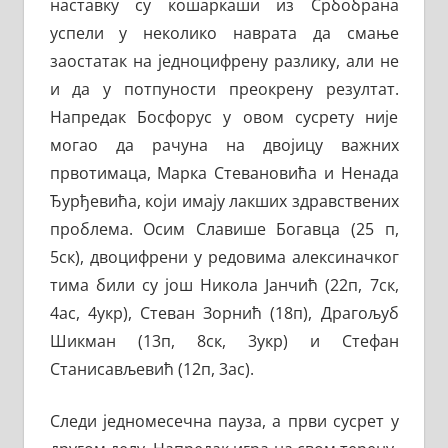
наставку су кошаркаши из Србобрана
успели у неколико наврата да смање
заостатак на једноцифрену разлику, али не
и да у потпуности преокрену резултат.
Напредак Босфорус у овом сусрету није
могао да рачуна на двојицу важних
првотимаца, Марка Стевановића и Ненада
Ђурђевића, који имају лакших здравствених
проблема. Осим Славише Богавца (25 п,
5ск), двоцифрени у редовима алексиначког
тима били су још Никола Јанчић (22п, 7ск,
4ас, 4укр), Стеван Зорнић (18п), Драгољуб
Шикман (13п, 8ск, 3укр) и Стефан
Станисављевић (12п, 3ас).
Следи једномесечна пауза, а први сусрет у