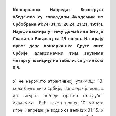
Кошаркаши Напредак Бософруса
убедљиво су савладали Академик из
Србобрана 91:74 (31:15, 20:24, 21:21, 19:14).
Најефикаснији у тиму домаћина био је
Славиша Богавац са 25 поена. На крају
првог дела кошаркашке Друге лиге
Србије, алексиначки тим заузима
четврту позицију на табели, са учинком
8:5.
У, не нарочито атрактивној, утакмици 13.
кола Друге лиге Србије, Напредак је дошао
до сигурне победе против гостујућег
Академика. Већ након првих 10 минута
игре, Напредак је водио са великих 31:15. У