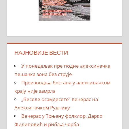
НАЈНОВИЈЕ ВЕСТИ
У понедељак пре подне алексиначка
пешачка зона без струје
Производња бостана у алексиначком
крају није замрла
„Веселе осамдесете” вечерас на
Алексиначком Руднику
Вечерас у Трњану фолклор, Дарко
Филиповић и рибља чорба