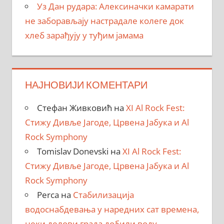
Уз Дан рудара: Алексиначки камарати
не заборављају настрадале колеге док
хлеб зарађују у туђим јамама
НАЈНОВИЈИ КОМЕНТАРИ
Стефан Живковић
на
XI Al Rock Fest:
Стижу Дивље Јагоде, Црвена Јабука и Al
Rock Symphony
Tomislav Donevski
на
XI Al Rock Fest:
Стижу Дивље Јагоде, Црвена Јабука и Al
Rock Symphony
Perca
на
Стабилизација
водоснабдевања у наредних сат времена,
неки делови града добили воду