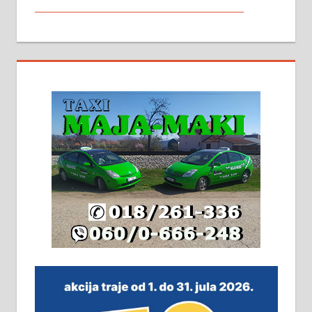
МАЛИ ОГЛАСИ
На продају кућа у Алексинцу,
београдски друм. Две одвојене
стамбене целине једна уз другу.
2х150м2, две гараже, централно
грејање на гас и дрва. Две
адресе. 063/71-74-023
Издајем комплетно опремљену
халу на Житковачком путу, на
плацу површине око 7 ари.
064/321-80-51; 063/102-35-25
На продају легализована, нова,
незавршена кућа површине 160
м2 са плацем од 8 ари у Зеленом
виру у Алексинцу. Могућа
замена. 064/21-63-584