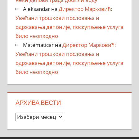
Aleksandar
на
Директор Марковић:
Увећани трошкови пословања и
одржавања депоније, поскупљење услуга
било неопходно
Matematicar
на
Директор Марковић:
Увећани трошкови пословања и
одржавања депоније, поскупљење услуга
било неопходно
АРХИВА ВЕСТИ
Архива
вести