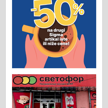
ПОСЛОВНИ ОГЛАСИ
Рудник и флотација Рудник
д.о.о. Рудник запошљава 20
помоћника рудара. Услови:
Основна школа, пожељно радно
искуство на истим и сличним
пословима, али не и неопходан
услов. Обезбеђен смештај,
превоз, исхрана. 032/57-41-122 –
локал 22
Пружам услуге завршних радова
у грађевини, хидроизолације и
молерских радова. 061/25-28-058
Ало таксију потребан возач са Б