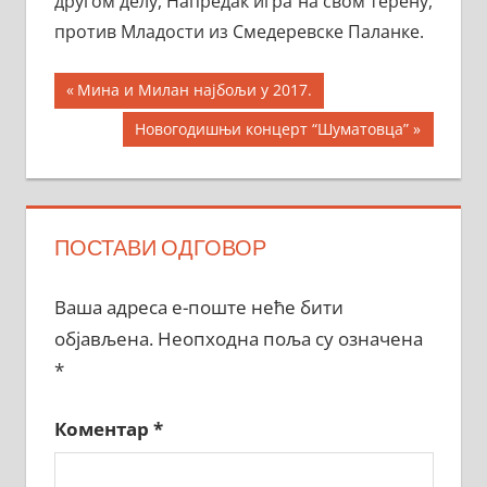
другом делу, Напредак игра на свом терену,
против Младости из Смедеревске Паланке.
Кретање
Previous
Мина и Милан најбољи у 2017.
Post:
чланка
Next
Новогодишњи концерт “Шуматовца”
Post:
ПОСТАВИ ОДГОВОР
Ваша адреса е-поште неће бити
објављена.
Неопходна поља су означена
*
Коментар
*