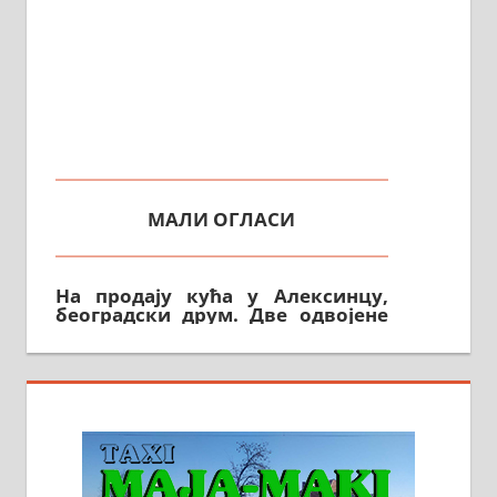
МАЛИ ОГЛАСИ
На продају кућа у Алексинцу,
београдски друм. Две одвојене
стамбене целине једна уз другу.
2х150м2, две гараже, централно
грејање на гас и дрва. Две
адресе. 063/71-74-023
Издајем комплетно опремљену
халу на Житковачком путу, на
плацу површине око 7 ари.