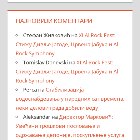
НАЈНОВИЈИ КОМЕНТАРИ
Стефан Живковић
на
XI Al Rock Fest:
Стижу Дивље Јагоде, Црвена Јабука и Al
Rock Symphony
Tomislav Donevski
на
XI Al Rock Fest:
Стижу Дивље Јагоде, Црвена Јабука и Al
Rock Symphony
Perca
на
Стабилизација
водоснабдевања у наредних сат времена,
неки делови града добили воду
Aleksandar
на
Директор Марковић:
Увећани трошкови пословања и
одржавања депоније, поскупљење услуга