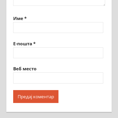
Име
*
Е-пошта
*
Веб место