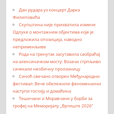
Дан рудара уз концерт Дарка
Филиповића
Скупштина није прихватила измене
Одлуке о монтажним објектима које је
предложила опозиција, наводно
неприменљиве
Рода на тренутак засутавила саобраћај
на алексиначком мосту: Возачи стрпљиво
сачекали необичну пролазницу
Синоћ свечано отворен Међународни
фестивал: Вече обележили феноменални
наступи гостију и домаћина
Тешичани и Моравчани у борби за
трофеј на Меморијалу „Вртиште 2026”