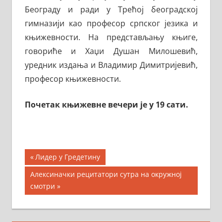
Београду и ради у Трећој београдској
гимназији као професор српског језика и
књижевности. На представљању књиге,
говориће и Хаџи Душан Милошевић,
уредник издања и Владимир Димитријевић,
професор књижевности.
Почетак књижевне вечери је у 19 сати.
Кретање
Previous
Лидер у Гредетину
Post:
чланка
Next
Алексиначки рецитатори сутра на окружној
Post:
смотри