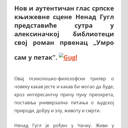
Нов и аутентичан глас српске
књижевне сцене Ненад Гугл
представиће сутра у
алексиначкој библиотеци
свој роман првенац „Умро
сам у петак”.
Овај психолошко-филозофски трилер о
човеку какав јесте и какав би могао да буде,
кроз интересантну причу пуну преокрета,
поставља универзална питања о људској
природи, добру и злу, животу и смрти.
Ненад Гугл је рођен у Чачку. Живи у