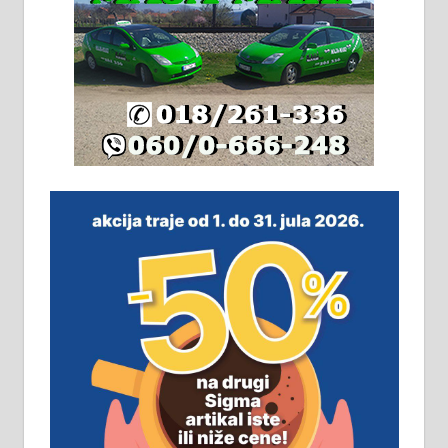
064/321-80-51; 063/102-35-25
На продају легализована, нова,
незавршена кућа површине 160
м2 са плацем од 8 ари у Зеленом
виру у Алексинцу. Могућа
замена. 064/21-63-584
ПОСЛОВНИ ОГЛАСИ
Рудник и флотација Рудник
д.о.о. Рудник запошљава 20
помоћника рудара. Услови:
Основна школа, пожељно радно
искуство на истим и сличним
пословима, али не и неопходан
услов. Обезбеђен смештај,
превоз, исхрана. 032/57-41-122 –
локал 22