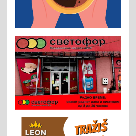
Пружам услуге завршних радова
у грађевини, хидроизолације и
молерских радова. 061/25-28-058
Ало таксију потребан возач са Б
категоријом. 064/02-85-511
Потребна два радника за рад на
стоваришту „Липа промет” у
Алексинцу. За више
информација доћи лично на
стовариште у улици Максима
Горког 26 сваког радног дана од
8 до 15 часова. 063/465-045
Чистим све врсте димњака.
061/32-13-445