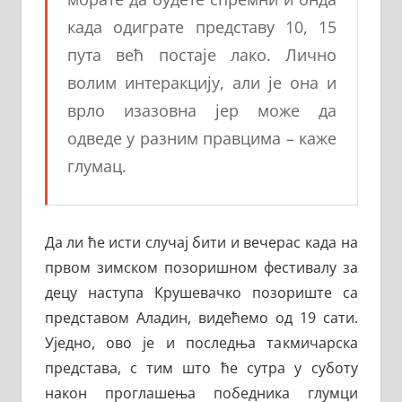
када одиграте представу 10, 15
пута већ постаје лако. Лично
волим интеракцију, али је она и
врло изазовна јер може да
одведе у разним правцима – каже
глумац.
Да ли ће исти случај бити и вечерас када на
првом зимском позоришном фестивалу за
децу наступа Крушевачко позориште са
представом Аладин, видећемо од 19 сати.
Уједно, ово је и последња такмичарска
представа, с тим што ће сутра у суботу
након проглашења победника глумци