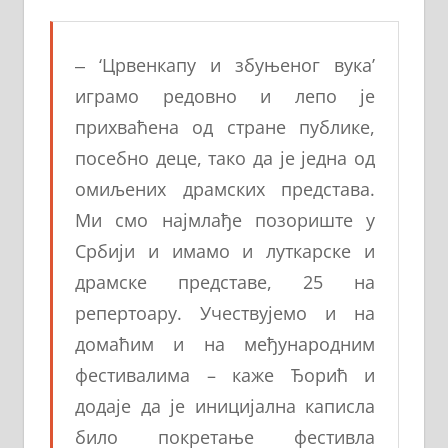
‒ ‘Црвенкапу и збуњеног вука’
играмо редовно и лепо је
прихваћена од стране публике,
посебно деце, тако да је једна од
омиљених драмских представа.
Ми смо најмлађе позориште у
Србији и имамо и луткарске и
драмске представе, 25 на
репертоару. Учествујемо и на
домаћим и на међународним
фестивалима – каже Ђорић и
додаје да је иницијална каписла
било покретање фестивла