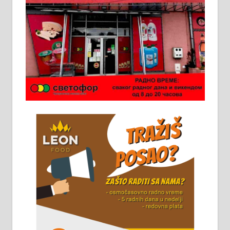
у грађевини, хидроизолације и
молерских радова. 061/25-28-058
Ало таксију потребан возач са Б
категоријом. 064/02-85-511
Потребна два радника за рад на
стоваришту „Липа промет” у
Алексинцу. За више
информација доћи лично на
стовариште у улици Максима
Горког 26 сваког радног дана од
8 до 15 часова. 063/465-045
Чистим све врсте димњака.
061/32-13-445