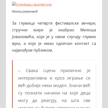
Милош Јовановић
За глумица четврте фестивалске вечери,
стручни жири је изабрао Милоша
Јовановића, који је у овом случају глумио
вука, а који је имао одличан контакт са
најмлађом публиком.
‒ Свака сцена прилично је
интерактивна и кроз играње се
већ добије неки модел. Значи већ
су познати начини на које деца
могу да реагују, на шта све
морате да будете спремни и онда