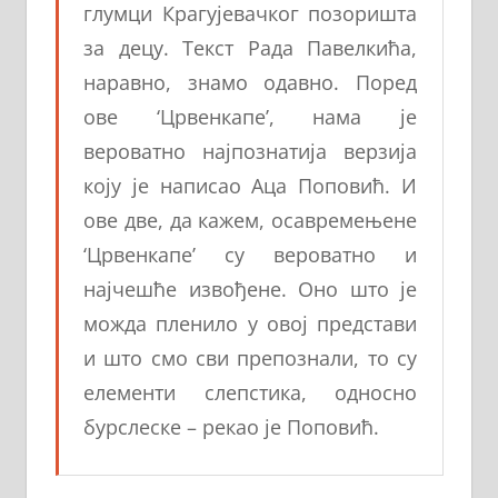
глумци Крагујевачког позоришта
за децу. Текст Рада Павелкића,
наравно, знамо одавно. Поред
ове ‘Црвенкапе’, нама је
вероватно најпознатија верзија
коју је написао Аца Поповић. И
ове две, да кажем, осавремењене
‘Црвенкапе’ су вероватно и
најчешће извођене. Оно што је
можда пленило у овој представи
и што смо сви препознали, то су
елементи слепстика, односно
бурслеске – рекао је Поповић.