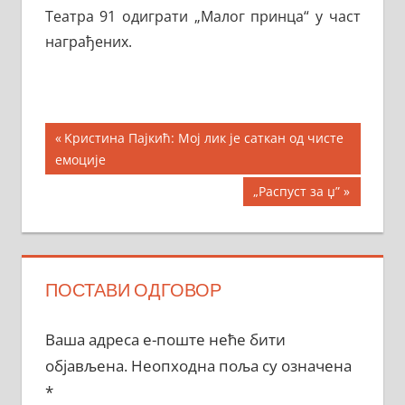
Театра 91 одиграти „Малог принца“ у част
награђених.
Кретање
Previous
Kристина Пајкић: Мој лик је саткан од чисте
Post:
емоције
чланка
Next
„Распуст за џ”
Post:
ПОСТАВИ ОДГОВОР
Ваша адреса е-поште неће бити
објављена.
Неопходна поља су означена
*