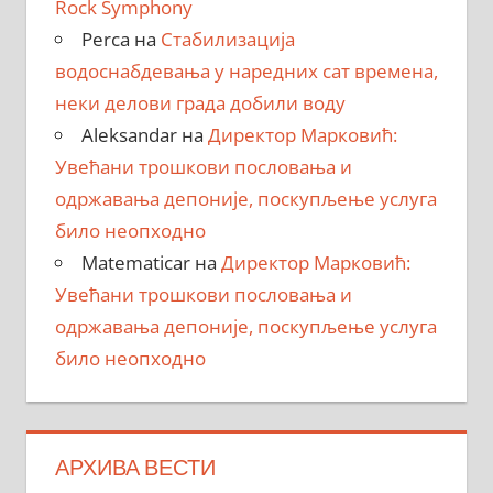
Rock Symphony
Perca
на
Стабилизација
водоснабдевања у наредних сат времена,
неки делови града добили воду
Aleksandar
на
Директор Марковић:
Увећани трошкови пословања и
одржавања депоније, поскупљење услуга
било неопходно
Matematicar
на
Директор Марковић:
Увећани трошкови пословања и
одржавања депоније, поскупљење услуга
било неопходно
АРХИВА ВЕСТИ