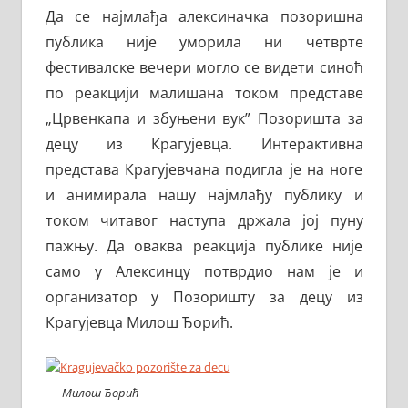
Да се најмлађа алексиначка позоришна
публика није уморила ни четврте
фестивалске вечери могло се видети синоћ
по реакцији малишана током представе
„Црвенкапа и збуњени вук” Позоришта за
децу из Крагујевца. Интерактивна
представа Крагујевчана подигла је на ноге
и анимирала нашу најмлађу публику и
током читавог наступа држала јој пуну
пажњу. Да оваква реакција публике није
само у Алексинцу потврдио нам је и
организатор у Позоришту за децу из
Крагујевца Милош Ђорић.
Милош Ђорић