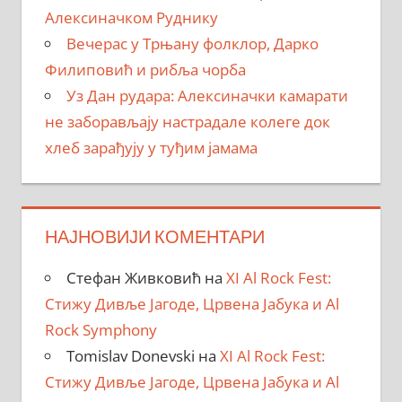
Алексиначком Руднику
Вечерас у Трњану фолклор, Дарко
Филиповић и рибља чорба
Уз Дан рудара: Алексиначки камарати
не заборављају настрадале колеге док
хлеб зарађују у туђим јамама
НАЈНОВИЈИ КОМЕНТАРИ
Стефан Живковић
на
XI Al Rock Fest:
Стижу Дивље Јагоде, Црвена Јабука и Al
Rock Symphony
Tomislav Donevski
на
XI Al Rock Fest:
Стижу Дивље Јагоде, Црвена Јабука и Al