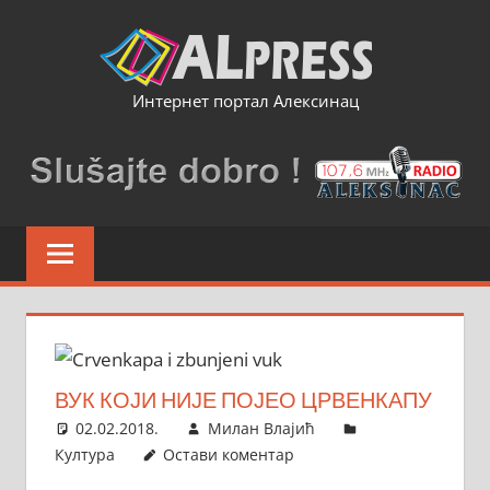
Skip
to
content
Интернет портал Алексинац
ВУК КОЈИ НИЈЕ ПОЈЕО ЦРВЕНКАПУ
02.02.2018.
Милан Влајић
Култура
Остави коментар