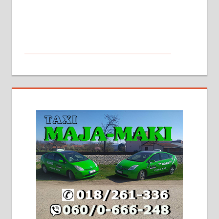
МАЛИ ОГЛАСИ
На продају кућа у Алексинцу,
београдски друм. Две одвојене
стамбене целине једна уз другу.
2х150м2, две гараже, централно
грејање на гас и дрва. Две
адресе. 063/71-74-023
Издајем комплетно опремљену
халу на Житковачком путу, на
плацу површине око 7 ари.
064/321-80-51; 063/102-35-25