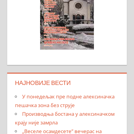
НАЈНОВИЈЕ ВЕСТИ
У понедељак пре подне алексиначка
пешачка зона без струје
Производња бостана у алексиначком
крају није замрла
„Веселе осамдесете” вечерас на