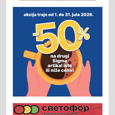
На продају легализована, нова,
незавршена кућа површине 160
м2 са плацем од 8 ари у Зеленом
виру у Алексинцу. Могућа
замена. 064/21-63-584
ПОСЛОВНИ ОГЛАСИ
Рудник и флотација Рудник
д.о.о. Рудник запошљава 20
помоћника рудара. Услови:
Основна школа, пожељно радно
искуство на истим и сличним
пословима, али не и неопходан
услов. Обезбеђен смештај,
превоз, исхрана. 032/57-41-122 –
локал 22
Пружам услуге завршних радова