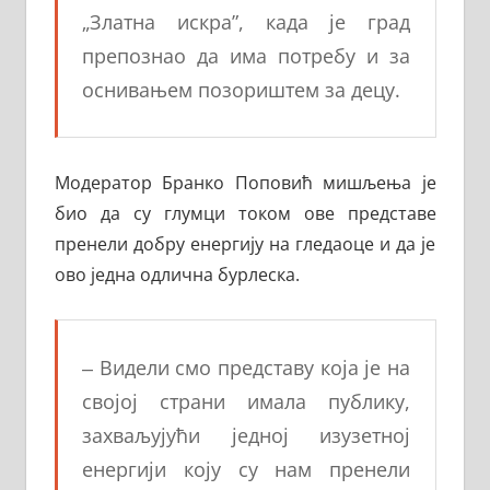
„Златна искра”, када је град
препознао да има потребу и за
оснивањем позориштем за децу.
Модератор Бранко Поповић мишљења је
био да су глумци током ове представе
пренели добру енергију на гледаоце и да је
ово једна одлична бурлеска.
‒ Видели смо представу која је на
својој страни имала публику,
захваљујући једној изузетној
енергији коју су нам пренели