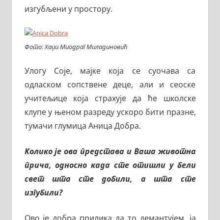
изгубљени у простору.
Фото: Хаџи Миодраг Миладиновић
Улогу Соје, мајке која се суочава са
одласком сопствене деце, али и сеоске
учитељице која страхује да ће школске
клупе у њеном разреду ускоро бити празне,
тумачи глумица Аница Добра.
Колико је ова представа и Ваша животна
прича, односно када сте отишли у бели
свет шта сте добили, а шта сте
изгубили?
Ово је добра прилика да то демантујем, ја