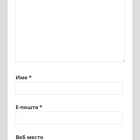
Име
*
Е-пошта
*
Веб место