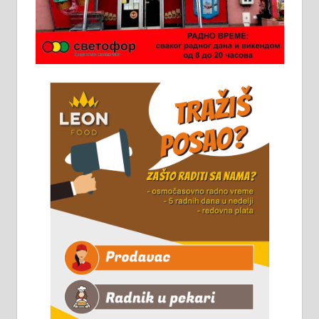
Потребна два радника за рад на
стоваришту „Липа промет” у
Алексинцу. За више
информација доћи лично на
стовариште у улици Максима
Горког 26 сваког радног дана од
8 до 15 часова. 063/465-045
Чистим све врсте димњака.
061/32-13-445