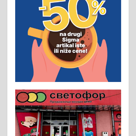
ПОСЛОВНИ ОГЛАСИ
Рудник и флотација Рудник
д.о.о. Рудник запошљава 20
помоћника рудара. Услови:
Основна школа, пожељно радно
искуство на истим и сличним
пословима, али не и неопходан
услов. Обезбеђен смештај,
превоз, исхрана. 032/57-41-122 –
локал 22
Пружам услуге завршних радова
у грађевини, хидроизолације и
молерских радова. 061/25-28-058
Ало таксију потребан возач са Б
категоријом. 064/02-85-511