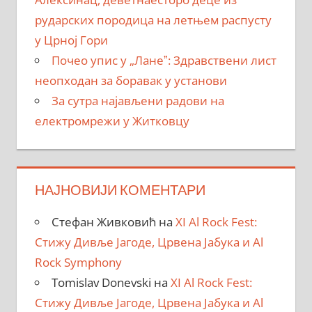
рударских породица на летњем распусту
у Црној Гори
Почео упис у „Ланеˮ: Здравствени лист
неопходан за боравак у установи
За сутра најављени радови на
електромрежи у Житковцу
НАЈНОВИЈИ КОМЕНТАРИ
Стефан Живковић
на
XI Al Rock Fest:
Стижу Дивље Јагоде, Црвена Јабука и Al
Rock Symphony
Tomislav Donevski
на
XI Al Rock Fest:
Стижу Дивље Јагоде, Црвена Јабука и Al