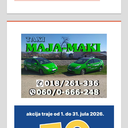
МАЛИ ОГЛАСИ
На продају кућа у Алексинцу,
београдски друм. Две одвојене
стамбене целине једна уз другу.
2х150м2, две гараже, централно
грејање на гас и дрва. Две
адресе. 063/71-74-023
Издајем комплетно опремљену
халу на Житковачком путу, на
плацу површине око 7 ари.
064/321-80-51; 063/102-35-25
На продају легализована, нова,
незавршена кућа површине 160
м2 са плацем од 8 ари у Зеленом
виру у Алексинцу. Могућа
замена. 064/21-63-584