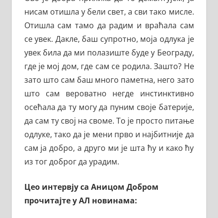
нисам отишла у бели свет, а сви тако мисле.
Отишла сам тамо да радим и враћала сам
се увек. Дакле, баш супротно, моја одлука је
увек била да ми полазиште буде у Београду,
где је мој дом, где сам се родила. Зашто? Не
зато што сам баш много паметна, него зато
што сам вероватно негде инстинктивно
осећала да ту могу да пуним своје батерије,
да сам ту свој на своме. То је просто питање
одлуке, тако да је мени прво и најбитније да
сам ја добро, а друго ми је шта ћу и како ћу
из тог доброг да урадим.
Цео интервју са Аницом Добром
прочитајте у АЛ новинама: