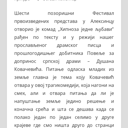
Шести позоришни Фестивал
првоизведених представа у Алексинцу
отворио је комад „Хипноза једне љубави”
рађен по тексту и у режији нашег
прослављеног драмског писца и
прошлогодишњег добитника Повеље за
допринос српској драми – Душана
Ковачевића. Питање одласка младих из
земље главна је тема коју Ковачевић
отвара у овој трагикомедији, која нагони на
смех, али и отвара питања да ли је
напуштање земље једино решење и
коначна срећа и шта се дешава када се
полако један по један селимо у друге
крајеве где смо ништа друго до странци