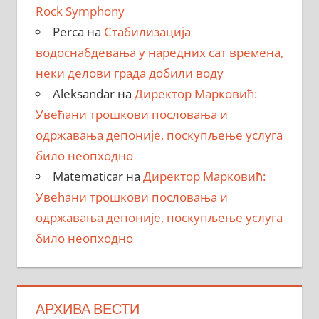
Rock Symphony
Perca
на
Стабилизација
водоснабдевања у наредних сат времена,
неки делови града добили воду
Aleksandar
на
Директор Марковић:
Увећани трошкови пословања и
одржавања депоније, поскупљење услуга
било неопходно
Matematicar
на
Директор Марковић:
Увећани трошкови пословања и
одржавања депоније, поскупљење услуга
било неопходно
АРХИВА ВЕСТИ