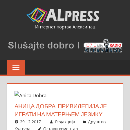
Skip
to
content
Интернет портал Алексинац
АНИЦА ДОБРА: ПРИВИЛЕГИЈА ЈЕ
ИГРАТИ НА МАТЕРЊЕМ ЈЕЗИКУ
29.12.2017.
Редакција
Друштво
,
Култура
Остави коментар