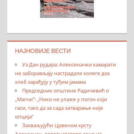
НАЈНОВИЈЕ ВЕСТИ
Уз Дан рудара: Алексиначки камарати
не заборављају настрадале колеге док
хлеб зарађују у туђим јамама
Председник општине Радичевић о
„Магни”: „Нико не улаже у погон који
гаси, тако да за сада затварање није
опција”
Захваљујући Црвеном крсту
Алексинац, деветнаесторо деце из