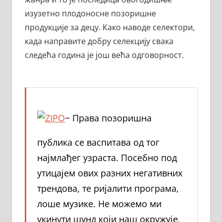
изузетно плодоносне позоришне
продукције за децу. Како наводе селектори,
када направите добру селекцију свака
следећа година је још већа одговорност.
− Права позоришна
публика се васпитава од тог
најмлађег узраста. Посебно под
утицајем ових разних негативних
трендова, те ријалити програма,
лоше музике. Не можемо ми
укинути шунд који наш окружује,