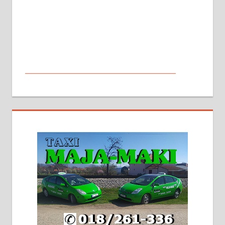
МАЛИ ОГЛАСИ
На продају кућа у Алексинцу,
београдски друм. Две одвојене
стамбене целине једна уз другу.
2х150м2, две гараже, централно
грејање на гас и дрва. Две
адресе. 063/71-74-023
Издајем комплетно опремљену
халу на Житковачком путу, на
плацу површине око 7 ари.
064/321-80-51; 063/102-35-25