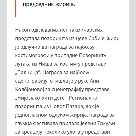
председник жирија.
Након одгледаних пет такмичарских
представа позоришта из целе Србије, жири
је одлучио да награда за најбољу
костимографију припадне Позоришту
лутака из Ниша за костим у представи
„Палчица”. Награда за најбољу
сценографију, отишла је у руке Ани
Колбјановој за сценографију представе
„Није лако бити дете”, Регионалног
позоришта из Новог Пазара, док је
једногласном одлуком жирија, награда за
глумца фестивала припала Јелени Тркуљи
за креацију неколико улога у представи