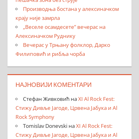
Производња бостана у алексиначком
крају није замрла
„Веселе осамдесете” вечерас на
Алексиначком Руднику
Вечерас у Трњану фолклор, Дарко
Филиповић и рибља чорба
НАЈНОВИЈИ КОМЕНТАРИ
Стефан Живковић
на
XI Al Rock Fest:
Стижу Дивље Јагоде, Црвена Јабука и Al
Rock Symphony
Tomislav Donevski
на
XI Al Rock Fest:
Стижу Дивље Јагоде, Црвена Јабука и Al