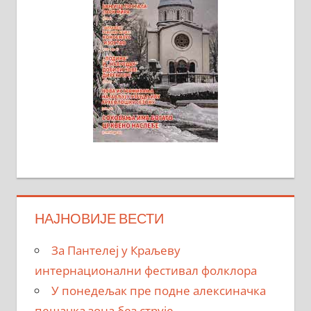
НАЈНОВИЈЕ ВЕСТИ
За Пантелеј у Краљеву
интернационални фестивал фолклора
У понедељак пре подне алексиначка
пешачка зона без струје