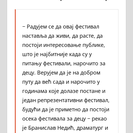
− Радујем се да овај фестивал
наставља да живи, да расте, да
постоји интересовање публике,
што је најбитније када су у
питању фестивали, нарочито за
децу. Верујем да је на добром
путу да већ сада и нарочито у
годинама које долазе постане и
један репрезентативни фестивал,
будући да је приметно да постоји
осека фестивала за децу − рекао
је Бранислав Недић, драматург и