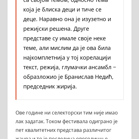
која је блиска деци и тиче се
деце. Наравно она је изузетно и
режијски решена. Друге
представе су имале своје неке
теме, али мислим да је ова била
најкомплетнија у тој корелацији
текст, режија, глумачки ансамбл −
образложио је Бранислав Недић,
председник жирија.
Ове године ни селекторски тим није имао
лак задатак. Током фестивала одиграно је
пет квалитетних представа различитог
жанра и то је последица овогодишње