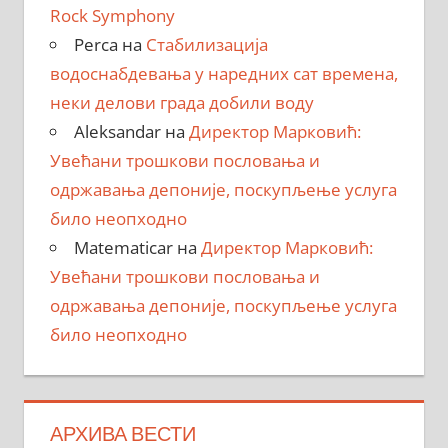
Rock Symphony
Perca
на
Стабилизација
водоснабдевања у наредних сат времена,
неки делови града добили воду
Aleksandar
на
Директор Марковић:
Увећани трошкови пословања и
одржавања депоније, поскупљење услуга
било неопходно
Matematicar
на
Директор Марковић:
Увећани трошкови пословања и
одржавања депоније, поскупљење услуга
било неопходно
АРХИВА ВЕСТИ