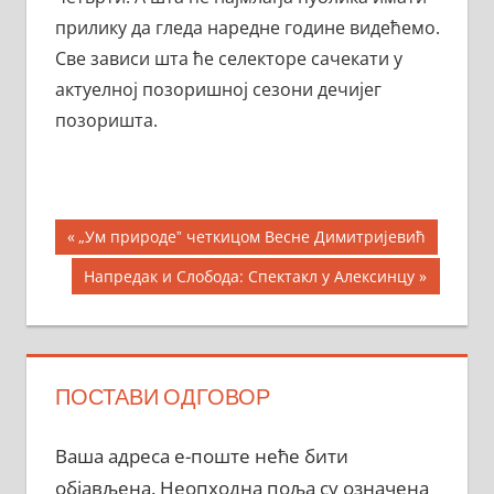
прилику да гледа наредне године видећемо.
Све зависи шта ће селекторе сачекати у
актуелној позоришној сезони дечијег
позоришта.
Кретање
Previous
„Ум природеˮ четкицом Весне Димитријевић
Post:
чланка
Next
Напредак и Слобода: Спектакл у Алексинцу
Post:
ПОСТАВИ ОДГОВОР
Ваша адреса е-поште неће бити
објављена.
Неопходна поља су означена