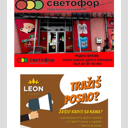
Пружам услуге завршних радова
у грађевини, хидроизолације и
молерских радова. 061/25-28-058
Ало таксију потребан возач са Б
категоријом. 064/02-85-511
Потребна два радника за рад на
стоваришту „Липа промет” у
Алексинцу. За више
информација доћи лично на
стовариште у улици Максима
Горког 26 сваког радног дана од
8 до 15 часова. 063/465-045
Чистим све врсте димњака.
061/32-13-445