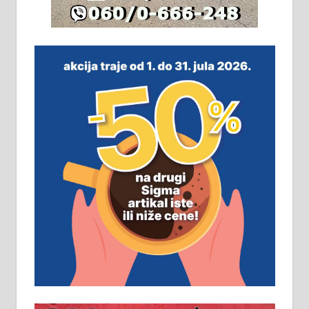
На продају легализована, нова,
незавршена кућа површине 160
м2 са плацем од 8 ари у Зеленом
виру у Алексинцу. Могућа
замена. 064/21-63-584
ПОСЛОВНИ ОГЛАСИ
Рудник и флотација Рудник
д.о.о. Рудник запошљава 20
помоћника рудара. Услови:
Основна школа, пожељно радно
искуство на истим и сличним
пословима, али не и неопходан
услов. Обезбеђен смештај,
превоз, исхрана. 032/57-41-122 –
локал 22