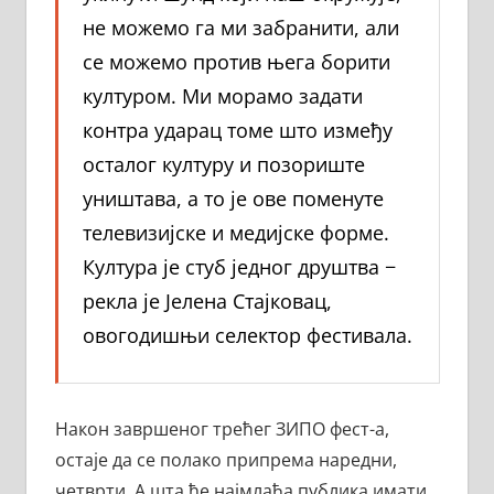
не можемо га ми забранити, али
се можемо против њега борити
културом. Ми морамо задати
контра ударац томе што између
осталог културу и позориште
уништава, а то је ове поменуте
телевизијске и медијске форме.
Култура је стуб једног друштва −
рекла је Јелена Стајковац,
овогодишњи селектор фестивала.
Након завршеног трећег ЗИПО фест-а,
остаје да се полако припрема наредни,
четврти. А шта ће најмлађа публика имати