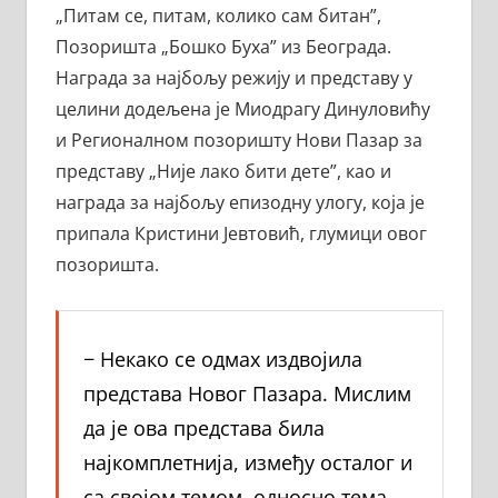
„Питам се, питам, колико сам битан”,
Позоришта „Бошко Буха” из Београда.
Награда за најбољу режију и представу у
целини додељена је Миодрагу Динуловићу
и Регионалном позоришту Нови Пазар за
представу „Није лако бити дете”, као и
награда за најбољу епизодну улогу, која је
припала Кристини Јевтовић, глумици овог
позоришта.
− Некако се одмах издвојила
представа Новог Пазара. Мислим
да је ова представа била
најкомплетнија, између осталог и
са својом темом, односно тема