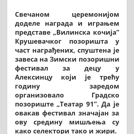
Свечаном церемонијом
доделе награда и играњем
представе „Вилинска кочија”
Крушевачког позоришта у
част награђених, спуштена је
завеса на Зимски позоришни
фестивал за децу у
Алексинцу који је трећу
годину заредом
организовало Градско
позориште „Театар 91”. Да је
овакав фестивал значајан за
ову средину мишљења су
како селектори тако и жири.