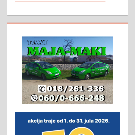
МАЛИ ОГЛАСИ
На продају кућа у Алексинцу,
београдски друм. Две одвојене
стамбене целине једна уз другу.
2х150м2, две гараже, централно
грејање на гас и дрва. Две
адресе. 063/71-74-023
Издајем комплетно опремљену
халу на Житковачком путу, на
плацу површине око 7 ари.
064/321-80-51; 063/102-35-25
На продају легализована, нова,
незавршена кућа површине 160
м2 са плацем од 8 ари у Зеленом
виру у Алексинцу. Могућа
замена. 064/21-63-584