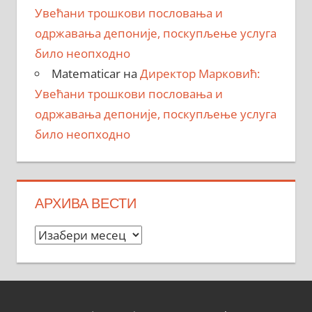
Увећани трошкови пословања и
одржавања депоније, поскупљење услуга
било неопходно
Matematicar
на
Директор Марковић:
Увећани трошкови пословања и
одржавања депоније, поскупљење услуга
било неопходно
АРХИВА ВЕСТИ
Архива
вести