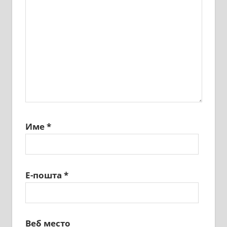
Име
*
Е-пошта
*
Веб место