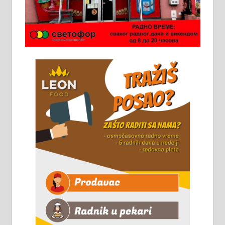
категоријом. 064/02-85-511
Потребна два радника за рад на
стоваришту „Липа промет” у
Алексинцу. За више
информација доћи лично на
стовариште у улици Максима
Горког 26 сваког радног дана од
8 до 15 часова. 063/465-045
Чистим све врсте димњака.
061/32-13-445