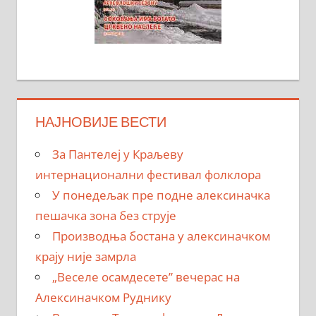
НАЈНОВИЈЕ ВЕСТИ
За Пантелеј у Краљеву
интернационални фестивал фолклора
У понедељак пре подне алексиначка
пешачка зона без струје
Производња бостана у алексиначком
крају није замрла
„Веселе осамдесете” вечерас на
Алексиначком Руднику