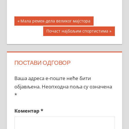
Кретање
Previous
Мала ремек-дела великог мајстора
Post:
чланка
Next
Почаст најбољим спортистима
Post:
ПОСТАВИ ОДГОВОР
Ваша адреса е-поште неће бити
објављена.
Неопходна поља су означена
*
Коментар
*