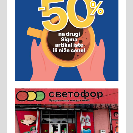
ПОСЛОВНИ ОГЛАСИ
Рудник и флотација Рудник
д.о.о. Рудник запошљава 20
помоћника рудара. Услови:
Основна школа, пожељно радно
искуство на истим и сличним
пословима, али не и неопходан
услов. Обезбеђен смештај,
превоз, исхрана. 032/57-41-122 –
локал 22
Пружам услуге завршних радова
у грађевини, хидроизолације и
молерских радова. 061/25-28-058
Ало таксију потребан возач са Б