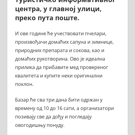
центра, у главној улици,
преко пута поште.
И ове године ће учествовати пчелари,
произвођачи домаћих сапуна и зимнице,
природних препарата и сокова, као и
домаћих рукотворина. Ово је идеална
прилика да прибавите мед провереног
квалитета и купите неки оригинални
поклон.
Базар ће сва три дана бити одржан у
времену од 10 до 16 сати, а организатори
позивају све да дођу и погледају
овогодишњу понуду.