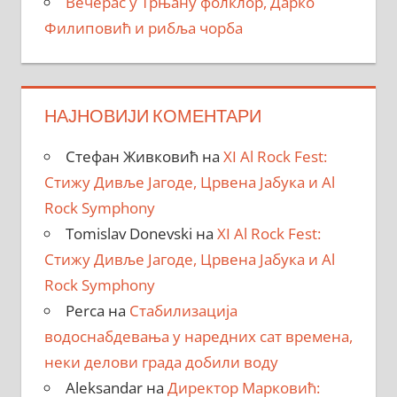
Вечерас у Трњану фолклор, Дарко
Филиповић и рибља чорба
НАЈНОВИЈИ КОМЕНТАРИ
Стефан Живковић
на
XI Al Rock Fest:
Стижу Дивље Јагоде, Црвена Јабука и Al
Rock Symphony
Tomislav Donevski
на
XI Al Rock Fest:
Стижу Дивље Јагоде, Црвена Јабука и Al
Rock Symphony
Perca
на
Стабилизација
водоснабдевања у наредних сат времена,
неки делови града добили воду
Aleksandar
на
Директор Марковић: