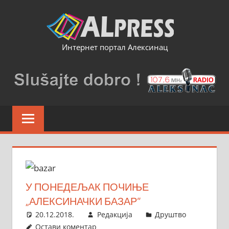
Skip
to
content
Интернет портал Алексинац
У ПОНЕДЕЉАК ПОЧИЊЕ
„АЛЕКСИНАЧКИ БАЗАР”
20.12.2018.
Редакција
Друштво
Остави коментар