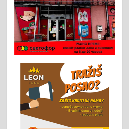
Ало таксију потребан возач са Б
категоријом. 064/02-85-511
Потребна два радника за рад на
стоваришту „Липа промет” у
Алексинцу. За више
информација доћи лично на
стовариште у улици Максима
Горког 26 сваког радног дана од
8 до 15 часова. 063/465-045
Чистим све врсте димњака.
061/32-13-445