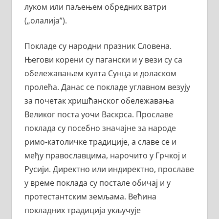
луком или паљењем обредних ватри
(„олалија”).
Покладе су народни празник Словена.
Његови корени су пагански и у вези су са
обележавањем култа Сунца и доласком
пролећа. Данас се покладе углавном везују
за почетак хришћанског обележавања
Великог поста уочи Васкрса. Прославе
поклада су посебно значајне за народе
римо-католичке традиције, а славе се и
међу православцима, нарочито у Грчкој и
Русији. Директно или индиректно, прославе
у време поклада су постале обичај и у
протестантским земљама. Већина
покладних традиција укључује