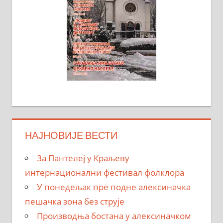
НАЈНОВИЈЕ ВЕСТИ
За Пантелеј у Краљеву
интернационални фестивал фолклора
У понедељак пре подне алексиначка
пешачка зона без струје
Производња бостана у алексиначком