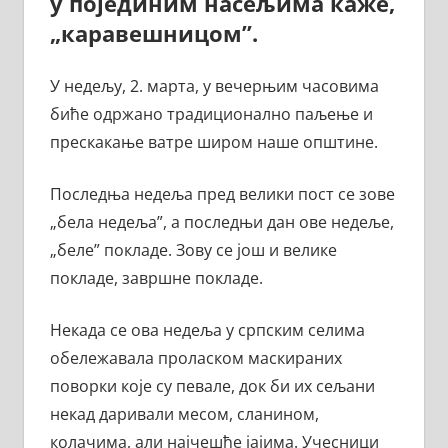
у појединим насељима каже,
„каравешницом”.
У недељу, 2. марта, у вечерњим часовима
биће одржано традиционално паљење и
прескакање ватре широм наше општине.
Последња недеља пред велики пост се зове
„бела недеља”, а последњи дан ове недеље,
„беле” покладе. Зову се још и велике
покладе, завршне покладе.
Некада се ова недеља у српским селима
обележавала проласком маскираних
поворки које су певале, док би их сељани
некад даривали месом, сланином,
колачима, али најчешће јајима. Учесници