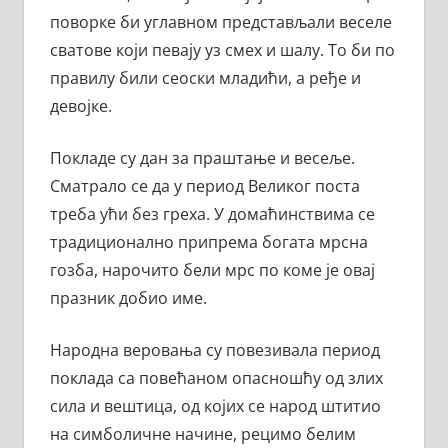
поворке би углавном представљали веселе
сватове који певају уз смех и шалу. То би по
правилу били сеоски младићи, а ређе и
девојке.
Покладе су дан за праштање и весеље.
Сматрало се да у период Великог поста
треба ући без греха. У домаћинствима се
традиционално припрема богата мрсна
гозба, нарочито бели мрс по коме је овај
празник добио име.
Народна веровања су повезивала период
поклада са повећаном опасношћу од злих
сила и вештица, од којих се народ штитио
на симболичне начине, рецимо белим