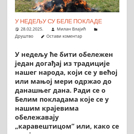
У НЕДЕЉУ СУ БЕЛЕ ПОКЛАДЕ
28.02.2025.
Милан Влајић
Друштво
Остави коментар
У недељу ће бити обележен
један догађај из традиције
нашег народа, који се у већој
или мањој мери одржао до
данашњег дана. Ради се о
Белим покладама које се у
нашим крајевима
обележавају
„каравештицом” или, како се