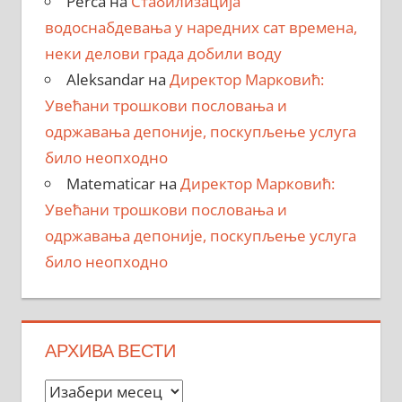
Perca
на
Стабилизација
водоснабдевања у наредних сат времена,
неки делови града добили воду
Aleksandar
на
Директор Марковић:
Увећани трошкови пословања и
одржавања депоније, поскупљење услуга
било неопходно
Matematicar
на
Директор Марковић:
Увећани трошкови пословања и
одржавања депоније, поскупљење услуга
било неопходно
АРХИВА ВЕСТИ
Архива