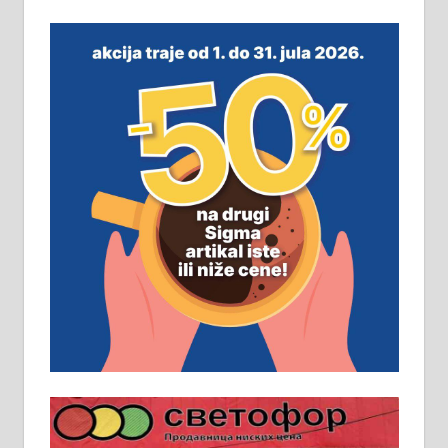
виру у Алексинцу. Могућа
замена. 064/21-63-584
ПОСЛОВНИ ОГЛАСИ
Рудник и флотација Рудник
д.о.о. Рудник запошљава 20
помоћника рудара. Услови:
Основна школа, пожељно радно
искуство на истим и сличним
пословима, али не и неопходан
услов. Обезбеђен смештај,
превоз, исхрана. 032/57-41-122 –
локал 22
Пружам услуге завршних радова
у грађевини, хидроизолације и
молерских радова. 061/25-28-058