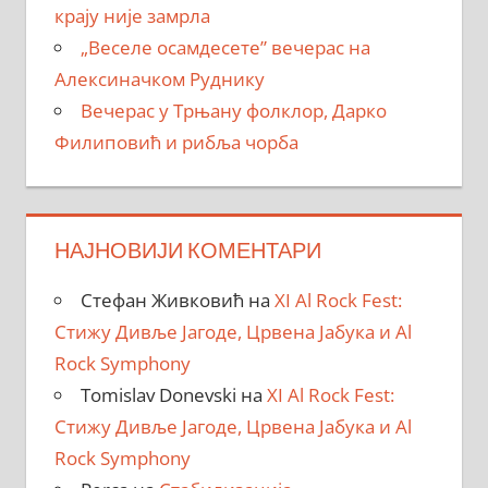
крају није замрла
„Веселе осамдесете” вечерас на
Алексиначком Руднику
Вечерас у Трњану фолклор, Дарко
Филиповић и рибља чорба
НАЈНОВИЈИ КОМЕНТАРИ
Стефан Живковић
на
XI Al Rock Fest:
Стижу Дивље Јагоде, Црвена Јабука и Al
Rock Symphony
Tomislav Donevski
на
XI Al Rock Fest:
Стижу Дивље Јагоде, Црвена Јабука и Al
Rock Symphony