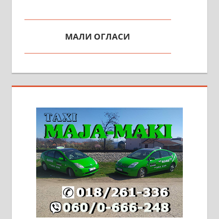
МАЛИ ОГЛАСИ
На продају кућа у Алексинцу,
београдски друм. Две одвојене
стамбене целине једна уз другу.
2х150м2, две гараже, централно
грејање на гас и дрва. Две
адресе. 063/71-74-023
Издајем комплетно опремљену
халу на Житковачком путу, на
плацу површине око 7 ари.
064/321-80-51; 063/102-35-25
На продају легализована, нова,
незавршена кућа површине 160
м2 са плацем од 8 ари у Зеленом