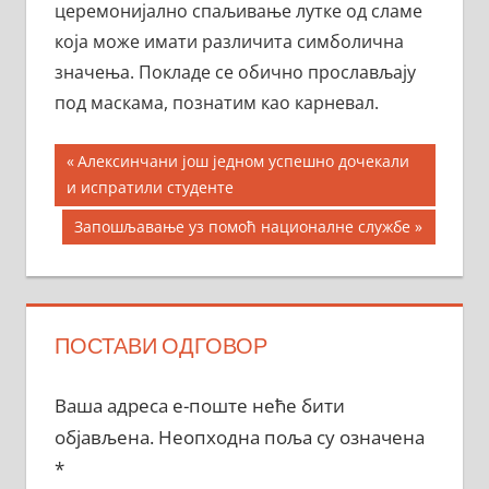
церемонијално спаљивање лутке од сламе
која може имати различита симболична
значења. Покладе се обично прослављају
под маскама, познатим као карневал.
Кретање
Previous
Алексинчани још једном успешно дочекали
Post:
и испратили студенте
чланка
Next
Запошљавање уз помоћ националне службе
Post:
ПОСТАВИ ОДГОВОР
Ваша адреса е-поште неће бити
објављена.
Неопходна поља су означена
*