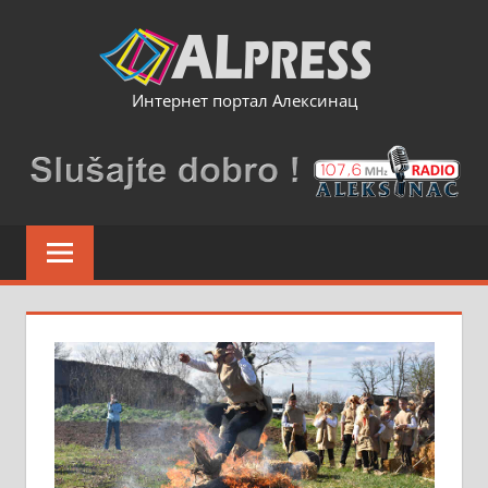
Skip
to
content
Интернет портал Алексинац