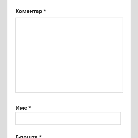
Коментар
*
Име
*
Е-пошта
*