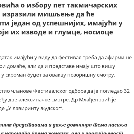
вића о избору пет такмичарских
су изразили мишљење да ће
ти један од успешнијих, имајући у
ји их изводе и глумце, носиоце
атак имајући у виду да фестивал треба да афирмише
ри домаће, али да и представе имају што вишу
 у скроман буџет за овакву позоришну смотру.
стио чланове Фестивалског одбора да је погледао 32
еђу две алексиначке смотре. Др Млађеновић је
е „У лавиринту људског”.
раним представама и даље доминира тема насиља
 а нарочито према женама, али и заокупљеност