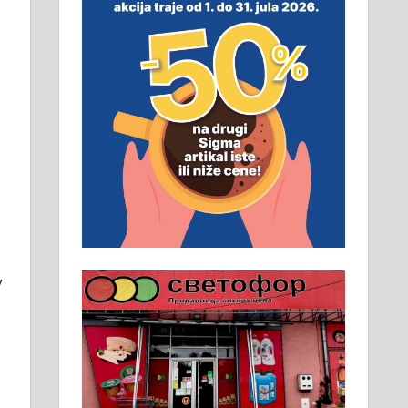
смештај, превоз, исхрана.
032/57-41-122 – локал 22
Пружам услуге завршних
радова у грађевини,
хидроизолације и молерских
радова. 061/25-28-058
Ало таксију потребан возач са Б
категоријом. 064/02-85-511
Потребна два радника за рад на
у
стоваришту „Липа промет” у
Алексинцу. За више
информација доћи лично на
стовариште у улици Максима
Горког 26 сваког радног дана од
8 до 15 часова. 063/465-045