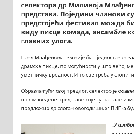
селектора др Миливоја Млађено
представа. Поједини чланови 
предстојећи фестивал можда би
виду писце комада, ансамбле ко
главних улога.
Пред Млађеновићем није био једноставан зад
драмске писце, по могућности у што већој ме
уметничку вредност. И то све треба уклопити
Образлажући свој предлог, селектор је обаве
првоизведене представе које су настале изм
предложио да слоган овогодишњег ПИП-а буд
„У изаб
уопште,