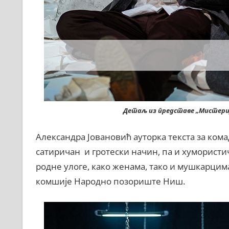
Детаљ из представе „Мистери
Александра Јовановић ауторка текста за ком
сатиричан и гротески начин, па и хумористи
родне улоге, како женама, тако и мушкарцим
комшије Народно позориште Ниш.