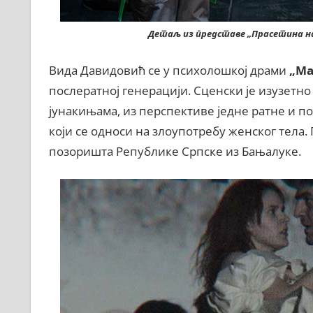
Детаљ из представе „Прасетина на
Вида Давидовић се у психолошкој драми
„Ма
послератној генерацији. Сценски је изузетн
јунакињама, из перспективе једне ратне и п
који се односи на злоупотребу женског тела.
позоришта Републике Српске из Бањалуке.