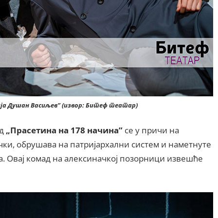
ја Душан Васиљев” (извор: Битеф театар)
ад
„Прасетина на 178 начина”
се у причи на
чки, обрушава на патријархални систем и наметнуте
а. Овај комад на алексиначкој позорници извешће