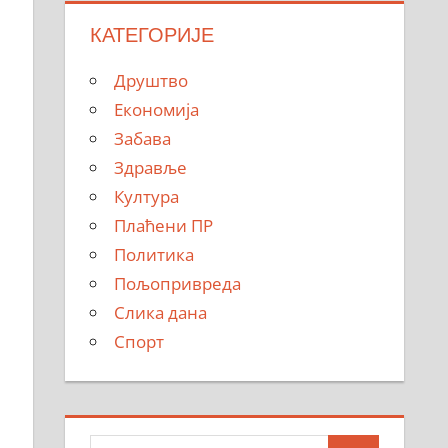
КАТЕГОРИЈЕ
Друштво
и
Економија
Забава
Здравље
Култура
Плаћени ПР
Политика
Пољопривреда
Слика дана
Спорт