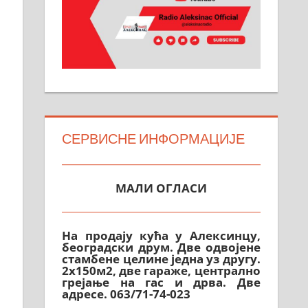
СЕРВИСНЕ ИНФОРМАЦИЈЕ
МАЛИ ОГЛАСИ
На продају кућа у Алексинцу,
београдски друм. Две одвојене
стамбене целине једна уз другу.
2х150м2, две гараже, централно
грејање на гас и дрва. Две
адресе. 063/71-74-023