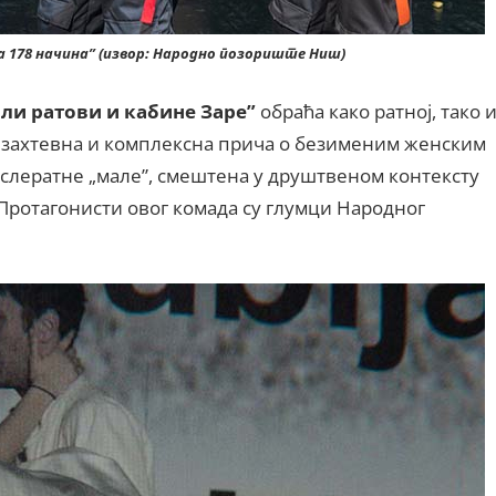
 178 начина” (извор: Народно позориште Ниш)
ли ратови и кабине Заре”
обраћа како ратној, тако 
о захтевна и комплексна прича о безименим женским
ослератне „мале”, смештена у друштвеном контексту
 Протагонисти овог комада су глумци Народног