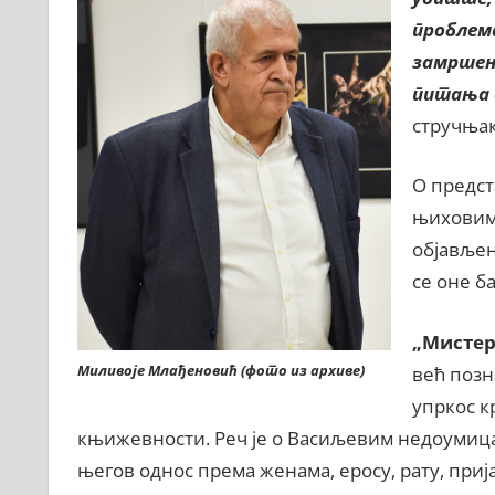
проблем
замршен
питања 
стручњак
О предст
њиховим 
објавље
се оне б
„Мистер
Миливоје Млађеновић (фото из архиве)
већ позн
упркос к
књижевности. Реч је о Васиљевим недоумиц
његов однос према женама, еросу, рату, приј