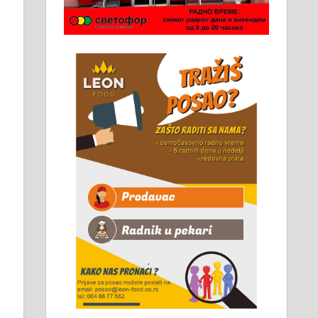
Чистим све врсте димњака.
061/32-13-445