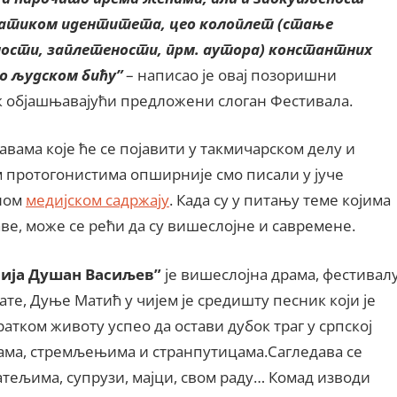
атиком идентитета, цео колоплет (стање
ости, заплетености, прм. аутора) константних
о људском бићу”
– написао је овај позоришни
 објашњавајући предложени слоган Фестивала.
авама које ће се појавити у такмичарском делу и
протогонистима опширније смо писали у јуче
ном
медијском садржају
. Када су у питању теме којима
аве, може се рећи да су вишеслојне и савремене.
ија Душан Васиљев”
је вишеслојна драма, фестивал
ате, Дуње Матић у чијем је средишту песник који је
ратком животу успео да остави дубок траг у српској
ама, стремљењима и странпутицама.Сагледава се
атељима, супрузи, мајци, свом раду… Комад изводи