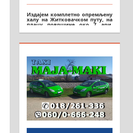
Издајем комплетно опремљену
халу на Житковачком путу, на
плацу површине око 7 ари.
064/321-80-51; 063/102-35-25
На продају легализована, нова,
незавршена кућа површине 160
м2 са плацем од 8 ари у
Зеленом виру у Алексинцу.
Могућа замена. 064/21-63-584
ПОСЛОВНИ ОГЛАСИ
Рудник и флотација Рудник
д.о.о. Рудник запошљава 20
помоћника рудара. Услови:
Основна школа, пожељно
радно искуство на истим и
сличним пословима, али не и
неопходан услов. Обезбеђен