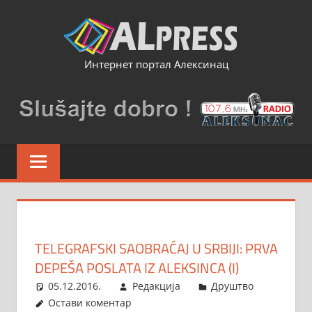
Skip
to
content
Интернет портал Алексинац
TELEGRAFSKI SAOBRAĆAJ U SRBIJI: PRVA
DEPEŠA POSLATA IZ ALEKSINCA (I)
05.12.2016.
Редакција
Друштво
Остави коментар