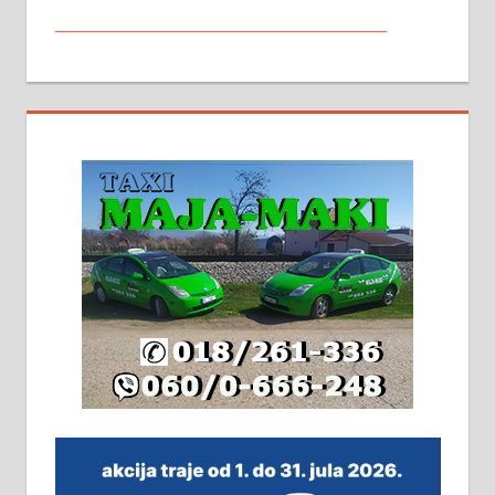
МАЛИ ОГЛАСИ
На продају кућа у Алексинцу,
београдски друм. Две одвојене
стамбене целине једна уз другу.
2х150м2, две гараже, централно
грејање на гас и дрва. Две
адресе. 063/71-74-023
Издајем комплетно опремљену
халу на Житковачком путу, на
плацу површине око 7 ари.
064/321-80-51; 063/102-35-25
На продају легализована, нова,
незавршена кућа површине 160
м2 са плацем од 8 ари у Зеленом
виру у Алексинцу. Могућа