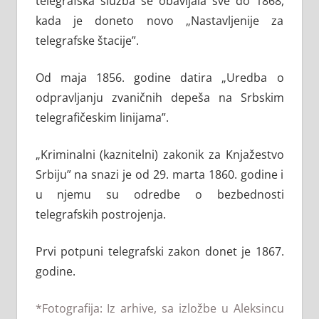
telegrafska služba se obavljala sve do 1868,
kada je doneto novo „Nastavljenije za
telegrafske štacije”.
Od maja 1856. godine datira „Uredba o
odpravljanju zvaničnih depeša na Srbskim
telegrafičeskim linijama”.
„Kriminalni (kaznitelni) zakonik za Knjažestvo
Srbiju” na snazi je od 29. marta 1860. godine i
u njemu su odredbe o bezbednosti
telegrafskih postrojenja.
Prvi potpuni telegrafski zakon donet je 1867.
godine.
*Fotografija: Iz arhive, sa izložbe u Aleksincu