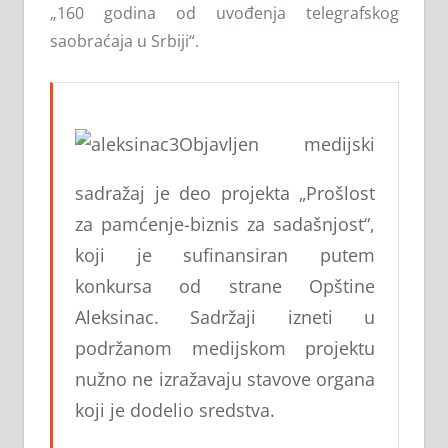
„160 godina od uvođenja telegrafskog
saobraćaja u Srbiji“.
Objavljen medijski
sadražaj je deo projekta „Prošlost
za pamćenje-biznis za sadašnjost“,
koji je sufinansiran putem
konkursa od strane Opštine
Aleksinac. Sadržaji izneti u
podržanom medijskom projektu
nužno ne izražavaju stavove organa
koji je dodelio sredstva.