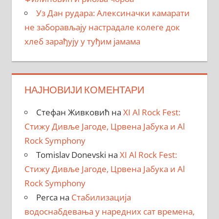
Уз Дан рудара: Алексиначки камарати
не заборављају настрадале колеге док
хлеб зарађују у туђим јамама
НАЈНОВИЈИ КОМЕНТАРИ
Стефан Живковић
на
XI Al Rock Fest:
Стижу Дивље Јагоде, Црвена Јабука и Al
Rock Symphony
Tomislav Donevski
на
XI Al Rock Fest:
Стижу Дивље Јагоде, Црвена Јабука и Al
Rock Symphony
Perca
на
Стабилизација
водоснабдевања у наредних сат времена,