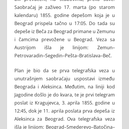
Saobraćaj je zaživeo 17. marta (po starom
kalendaru) 1855. godine depešom koja je u
Beograd prispela tačno u 17:05. Do tada su
depeše iz Beča za Beograd primane u Zemunu
i čamcima prevožene u Beograd. Veza sa
Austrijom išla je linijom: Zemun–
Petrovaradin–Segedin–Pešta–Bratislava–Beč.
Plan je bio da se prva telegrafska veza u
unutrašnjem saobraćaju uspostavi između
Beograda i Aleksinca. Međutim, na liniji kod
Jagodine došlo je do kvara, te je prvi telegram
poslat iz Kragujevca, 3. aprila 1855. godine u
12:45, dok je 11. aprila poslata prva depeša iz
Aleksinca za Beograd. Ova telegrafska veza
išla je linijom: Beograd–Smederevo–Batočina–