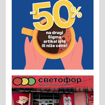
замена. 064/21-63-584
ПОСЛОВНИ ОГЛАСИ
Рудник и флотација Рудник
д.о.о. Рудник запошљава 20
помоћника рудара. Услови:
Основна школа, пожељно радно
искуство на истим и сличним
пословима, али не и неопходан
услов. Обезбеђен смештај,
превоз, исхрана. 032/57-41-122 –
локал 22
Пружам услуге завршних радова
у грађевини, хидроизолације и
молерских радова. 061/25-28-058