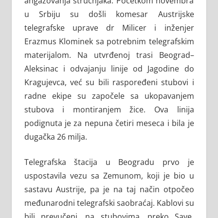
angažovanja stručnjaka. Početkom novembra
u Srbiju su došli komesar Austrijske
telegrafske uprave dr Milicer i inženjer
Erazmus Klominek sa potrebnim telegrafskim
materijalom. Na utvrđenoj trasi Beograd–
Aleksinac i odvajanju linije od Jagodine do
Kragujevca, već su bili raspoređeni stubovi i
radne ekipe su započele sa ukopavanjem
stubova i montiranjem žice. Ova linija
podignuta je za nepuna četiri meseca i bila je
dugačka 26 milja.
Telegrafska štacija u Beogradu prvo je
uspostavila vezu sa Zemunom, koji je bio u
sastavu Austrije, pa je na taj način otpočeo
međunarodni telegrafski saobraćaj. Kablovi su
bili prevučeni, na stubovima, preko Save.