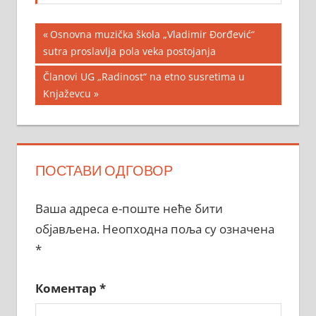
Кретање
Previous
Osnovna muzička škola „Vladimir Đorđević“
Post:
sutra proslavlja pola veka postojanja
чланка
Next
Članovi UG „Radinost“ na etno susretima u
Post:
Knjaževcu
ПОСТАВИ ОДГОВОР
Ваша адреса е-поште неће бити
објављена.
Неопходна поља су означена
*
Коментар
*