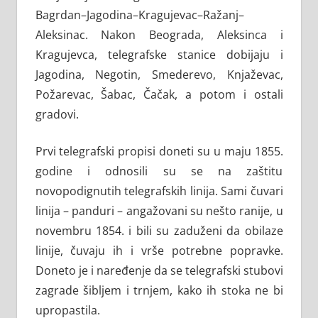
Bagrdan–Jagodina–Kragujevac–Ražanj–
Aleksinac. Nakon Beograda, Aleksinca i
Kragujevca, telegrafske stanice dobijaju i
Jagodina, Negotin, Smederevo, Knjaževac,
Požarevac, Šabac, Čačak, a potom i ostali
gradovi.
Prvi telegrafski propisi doneti su u maju 1855.
godine i odnosili su se na zaštitu
novopodignutih telegrafskih linija. Sami čuvari
linija – panduri – angažovani su nešto ranije, u
novembru 1854. i bili su zaduženi da obilaze
linije, čuvaju ih i vrše potrebne popravke.
Doneto je i naređenje da se telegrafski stubovi
zagrade šibljem i trnjem, kako ih stoka ne bi
upropastila.