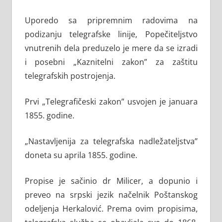
Uporedo sa pripremnim radovima na
podizanju telegrafske linije, Popečiteljstvo
vnutrenih dela preduzelo je mere da se izradi
i posebni „Kaznitelni zakon” za zaštitu
telegrafskih postrojenja.
Prvi „Telegrafičeski zakon” usvojen je januara
1855. godine.
„Nastavljenija za telegrafska nadležateljstva”
doneta su aprila 1855. godine.
Propise je sačinio dr Milicer, a dopunio i
preveo na srpski jezik načelnik Poštanskog
odeljenja Herkalović. Prema ovim propisima,