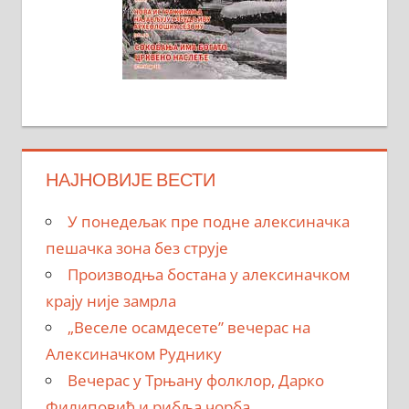
НАЈНОВИЈЕ ВЕСТИ
У понедељак пре подне алексиначка
пешачка зона без струје
Производња бостана у алексиначком
крају није замрла
„Веселе осамдесете” вечерас на
Алексиначком Руднику
Вечерас у Трњану фолклор, Дарко
Филиповић и рибља чорба