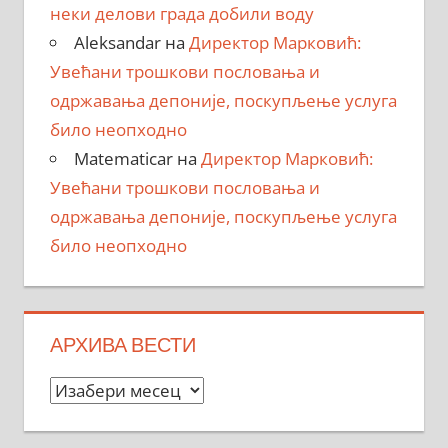
неки делови града добили воду
Aleksandar
на
Директор Марковић:
Увећани трошкови пословања и
одржавања депоније, поскупљење услуга
било неопходно
Matematicar
на
Директор Марковић:
Увећани трошкови пословања и
одржавања депоније, поскупљење услуга
било неопходно
АРХИВА ВЕСТИ
Архива
вести