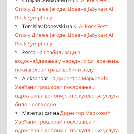
Стефан Живковић
на
XI Al Rock Fest:
Стижу Дивље Јагоде, Црвена Јабука и Al
Rock Symphony
Tomislav Donevski
на
XI Al Rock Fest:
Стижу Дивље Јагоде, Црвена Јабука и Al
Rock Symphony
Perca
на
Стабилизација
водоснабдевања у наредних сат времена,
неки делови града добили воду
Aleksandar
на
Директор Марковић:
Увећани трошкови пословања и
одржавања депоније, поскупљење услуга
било неопходно
Matematicar
на
Директор Марковић:
Увећани трошкови пословања и
одржавања депоније, поскупљење услуга