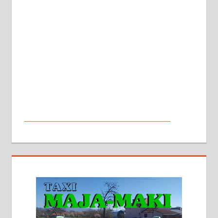
МАЛИ ОГЛАСИ
На продају кућа у Алексинцу,
београдски друм. Две одвојене
стамбене целине једна уз другу.
2х150м2, две гараже, централно
грејање на гас и дрва. Две
адресе. 063/71-74-023