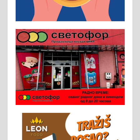
пословима, али не и неопходан
услов. Обезбеђен смештај,
превоз, исхрана. 032/57-41-122 –
локал 22
Пружам услуге завршних радова
у грађевини, хидроизолације и
молерских радова. 061/25-28-058
Ало таксију потребан возач са Б
категоријом. 064/02-85-511
Потребна два радника за рад на
стоваришту „Липа промет” у
Алексинцу. За више
информација доћи лично на
стовариште у улици Максима
Горког 26 сваког радног дана од
8 до 15 часова. 063/465-045