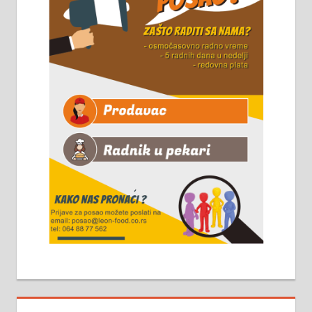
Чистим све врсте димњака.
061/32-13-445