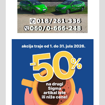
Издајем комплетно опремљену
халу на Житковачком путу, на
плацу површине око 7 ари.
064/321-80-51; 063/102-35-25
На продају легализована, нова,
незавршена кућа површине 160
м2 са плацем од 8 ари у Зеленом
виру у Алексинцу. Могућа
замена. 064/21-63-584
ПОСЛОВНИ ОГЛАСИ
Рудник и флотација Рудник
д.о.о. Рудник запошљава 20
помоћника рудара. Услови:
Основна школа, пожељно радно
искуство на истим и сличним