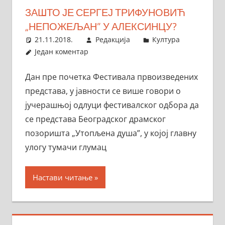
ЗАШТО ЈЕ СЕРГЕЈ ТРИФУНОВИЋ
„НЕПОЖЕЉАН” У АЛЕКСИНЦУ?
21.11.2018.
Редакција
Култура
Један коментар
Дан пре почетка Фестивала првоизведених
представа, у јавности се више говори о
јучерашњој одлуци фестивалског одбора да
се представа Београдског драмског
позоришта „Утопљена душа”, у којој главну
улогу тумачи глумац
Настави читање