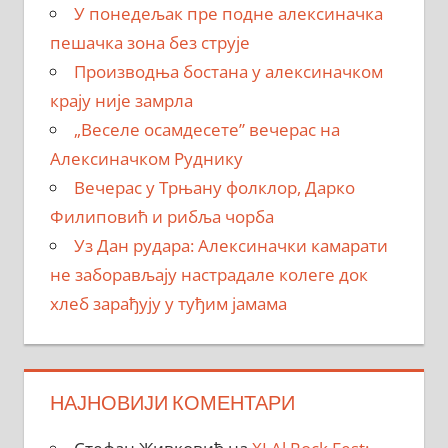
У понедељак пре подне алексиначка
пешачка зона без струје
Производња бостана у алексиначком
крају није замрла
„Веселе осамдесете” вечерас на
Алексиначком Руднику
Вечерас у Трњану фолклор, Дарко
Филиповић и рибља чорба
Уз Дан рудара: Алексиначки камарати
не заборављају настрадале колеге док
хлеб зарађују у туђим јамама
НАЈНОВИЈИ КОМЕНТАРИ