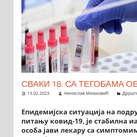
СВАКИ 18. СА ТЕГОБАМА О
13.02.2023.
Нинослав Миљковић
Друшт
Епидемијска ситуација на подру
питању ковид-19, је стабилна иа
особа јави лекару са симптоми