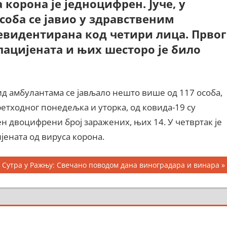
корона је једноцифрен. Јуче, у
соба се јавио у здравственим
е евидентирана код четири лица. Првог
 пацијената и њих шесторо је било
ид амбулантама се јављало нешто више од 117 особа,
етходног понедељка и уторка, од ковида-19 су
ен двоцифрени број заражених, њих 14. У четвртак је
јената од вируса корона.
Next
Сутра у Ражњу: Свечано поводом дана виноградара и винара
Post: