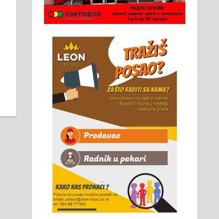
Чистим све врсте димњака.
061/32-13-445