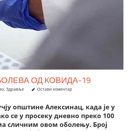
БОЛЕВА ОД КОВИДА-19
во
,
Здравље
Остави коментар
чју општине Алексинац, када је у
ко се у просеку дневно преко 100
ма сличним овом оболењу. Број