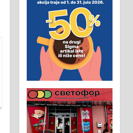
неопходан услов. Обезбеђен
смештај, превоз, исхрана.
032/57-41-122 – локал 22
Пружам услуге завршних
радова у грађевини,
хидроизолације и молерских
радова. 061/25-28-058
Ало таксију потребан возач са Б
категоријом. 064/02-85-511
Потребна два радника за рад на
стоваришту „Липа промет” у
Алексинцу. За више
информација доћи лично на
стовариште у улици Максима
Горког 26 сваког радног дана од
8 до 15 часова. 063/465-045