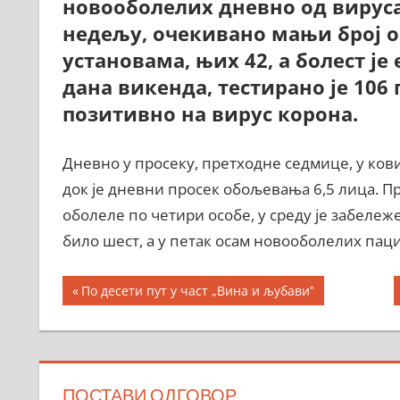
новооболелих дневно од вируса 
недељу, очекивано мањи број о
установама, њих 42, а болест ј
дана викенда, тестирано је 106
позитивно на вирус корона.
Дневно у просеку, претходне седмице, у ков
док је дневни просек обољевања 6,5 лица. Пр
оболеле по четири особе, у среду је забележ
било шест, а у петак осам новооболелих паци
Кретање
Previous
По десети пут у част „Вина и љубавиˮ
Post:
чланка
ПОСТАВИ ОДГОВОР