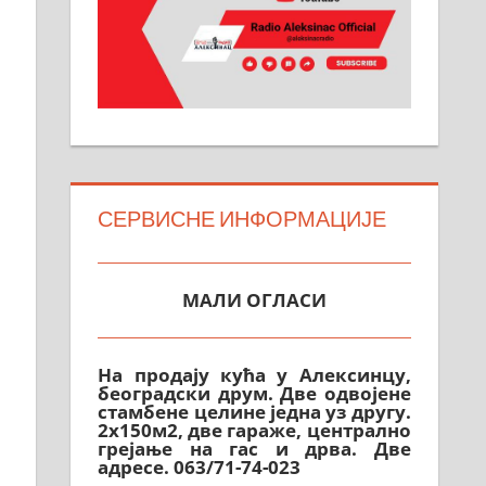
СЕРВИСНЕ ИНФОРМАЦИЈЕ
МАЛИ ОГЛАСИ
На продају кућа у Алексинцу,
београдски друм. Две одвојене
стамбене целине једна уз другу.
2х150м2, две гараже, централно
грејање на гас и дрва. Две
адресе. 063/71-74-023