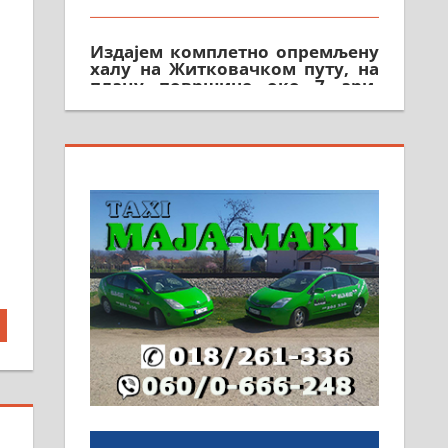
Издајем комплетно опремљену
халу на Житковачком путу, на
плацу површине око 7 ари.
064/321-80-51; 063/102-35-25
На продају легализована, нова,
незавршена кућа површине 160
м2 са плацем од 8 ари у
Зеленом виру у Алексинцу.
Могућа замена. 064/21-63-584
ПОСЛОВНИ ОГЛАСИ
Рудник и флотација Рудник
д.о.о. Рудник запошљава 20
помоћника рудара. Услови:
Основна школа, пожељно
радно искуство на истим и
сличним пословима, али не и