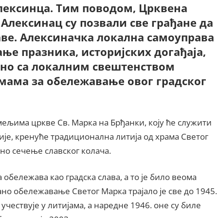
Алексинца. Тим поводом, Црквена
лексинац су позвали све грађане да
ве. Алексиначка локална самоуправа
ње празника, историјских догађаја,
едно са локалним свештенством
мама за обележавање овог градског
мељима цркве Св. Марка на Брђанки, коју ће служити
ије, кренуће традиционална литија од храма Светог
но сечење славског колача.
обележава као градска слава, а то је било веома
ано обележавање Светог Марка трајало је све до 1945.
учествује у литијама, а наредне 1946. оне су биле