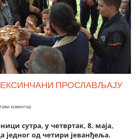
АЛЕКСИНЧАНИ ПРОСЛАВЉАЈУ
тави коментар
ици сутра, у четвртак, 8. маја,
а једног од четири јеванђеља.