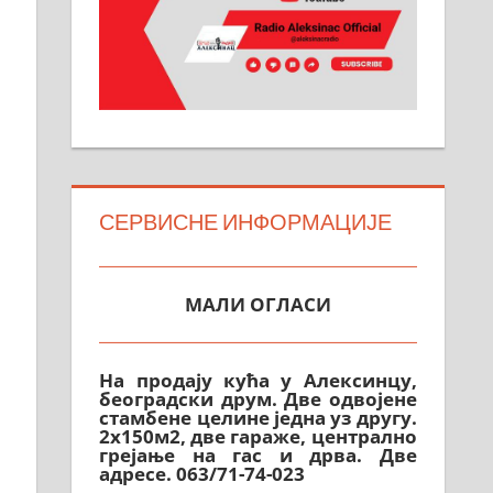
СЕРВИСНЕ ИНФОРМАЦИЈЕ
МАЛИ ОГЛАСИ
На продају кућа у Алексинцу,
београдски друм. Две одвојене
стамбене целине једна уз другу.
2х150м2, две гараже, централно
грејање на гас и дрва. Две
адресе. 063/71-74-023