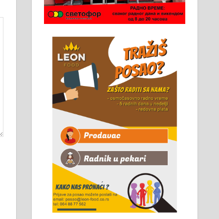
Чистим све врсте димњака.
061/32-13-445