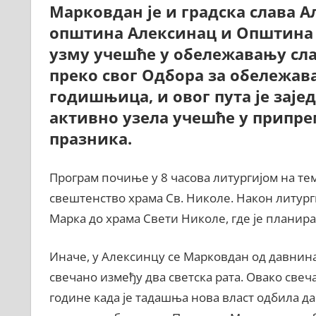
Марковдан је и градска слава 
општина Алексинац и Општина А
узму учешће у обележавању сла
преко свог Одбора за обележава
годишњица, и овог пута је зај
активно узела учешће у припре
празника.
Програм почиње у 8 часова литургијом на те
свештенство храма Св. Николе. Након литург
Марка до храма Свети Николе, где је планира
Иначе, у Алексинцу се Марковдан од давнина 
свечано између два светска рата. Овако свеч
године када је тадашња нова власт одбила да 