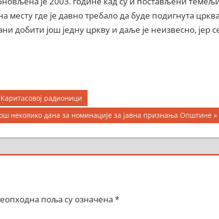
новљена је 2003. године кад су и постављени темељ
а месту где је давно требало да буде подигнута црква
ни добити још једну цркву и даље је неизвесно, јер с
а Каритасовој радионици
Next
Још неколико дана за номинације за јавна признања Општине
ost:
еопходна поља су означена
*