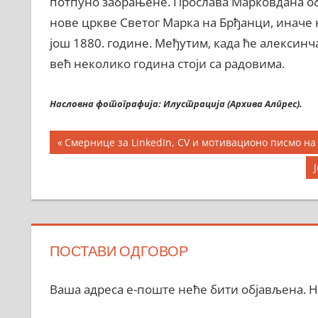
потпуно забрањене. Прослава Марковдана об
нове цркве Светог Марка на Брђанци, иначе н
још 1880. године. Међутим, када ће алексинча
већ неколико година стоји са радовима.
Насловна фотографија: Илустрација (Архива Алпрес).
Кретање
Previous
Смернице за LinkedIn, CV и мотивационо писмо н
Post:
чланка
P
ПОСТАВИ ОДГОВОР
Ваша адреса е-поште неће бити објављена.
Н