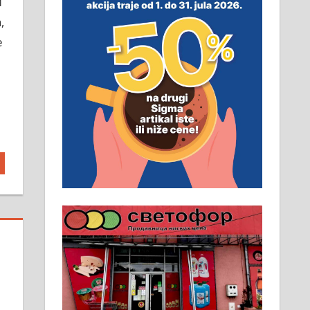
и
неопходан услов. Обезбеђен
смештај, превоз, исхрана.
,
032/57-41-122 – локал 22
е
Пружам услуге завршних
радова у грађевини,
хидроизолације и молерских
радова. 061/25-28-058
Ало таксију потребан возач са Б
категоријом. 064/02-85-511
Потребна два радника за рад на
стоваришту „Липа промет” у
Алексинцу. За више
информација доћи лично на
стовариште у улици Максима
Горког 26 сваког радног дана од
8 до 15 часова. 063/465-045