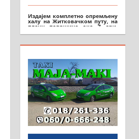
Издајем комплетно опремљену
халу на Житковачком путу, на
плацу површине око 7 ари.
064/321-80-51; 063/102-35-25
На продају легализована, нова,
незавршена кућа површине 160
м2 са плацем од 8 ари у
Зеленом виру у Алексинцу.
Могућа замена. 064/21-63-584
ПОСЛОВНИ ОГЛАСИ
Рудник и флотација Рудник
д.о.о. Рудник запошљава 20
помоћника рудара. Услови:
Основна школа, пожељно
радно искуство на истим и
сличним пословима, али не и