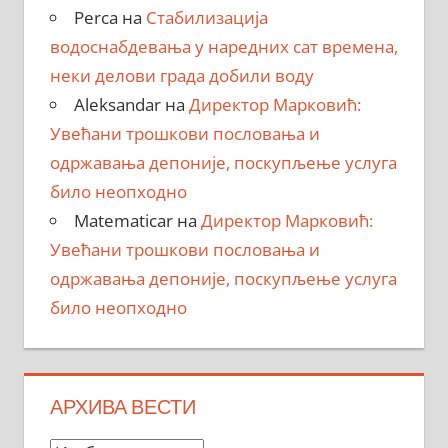
Perca
на
Стабилизација
водоснабдевања у наредних сат времена,
неки делови града добили воду
Aleksandar
на
Директор Марковић:
Увећани трошкови пословања и
одржавања депоније, поскупљење услуга
било неопходно
Matematicar
на
Директор Марковић:
Увећани трошкови пословања и
одржавања депоније, поскупљење услуга
било неопходно
АРХИВА ВЕСТИ