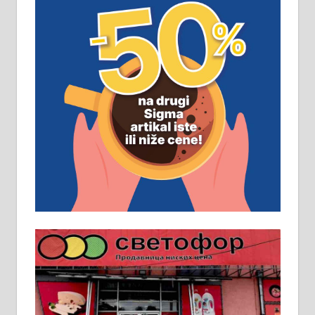
замена. 064/21-63-584
ПОСЛОВНИ ОГЛАСИ
Рудник и флотација Рудник
д.о.о. Рудник запошљава 20
помоћника рудара. Услови:
Основна школа, пожељно радно
искуство на истим и сличним
пословима, али не и неопходан
услов. Обезбеђен смештај,
превоз, исхрана. 032/57-41-122 –
локал 22
Пружам услуге завршних радова
у грађевини, хидроизолације и
молерских радова. 061/25-28-058