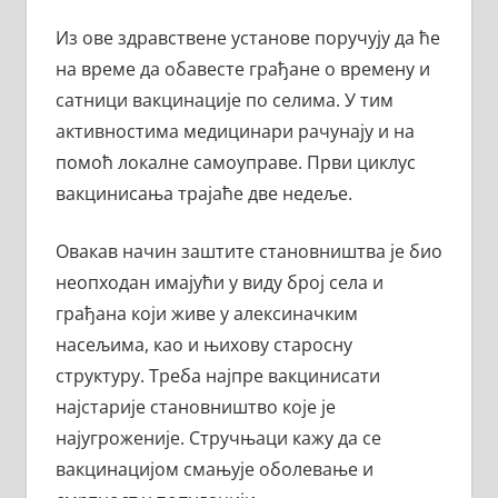
Из ове здравствене установе поручују да ће
на време да обавесте грађане о времену и
сатници вакцинације по селима. У тим
активностима медицинари рачунају и на
помоћ локалне самоуправе. Први циклус
вакцинисања трајаће две недеље.
Овакав начин заштите становништва је био
неопходан имајући у виду број села и
грађана који живе у алексиначким
насељима, као и њихову старосну
структуру. Треба најпре вакцинисати
најстарије становништво које је
најугроженије. Стручњаци кажу да се
вакцинацијом смањује оболевање и