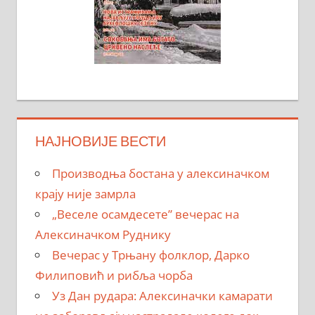
НАЈНОВИЈЕ ВЕСТИ
Производња бостана у алексиначком
крају није замрла
„Веселе осамдесете” вечерас на
Алексиначком Руднику
Вечерас у Трњану фолклор, Дарко
Филиповић и рибља чорба
Уз Дан рудара: Алексиначки камарати