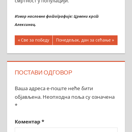
смртност у популацији.
Извор насловне фотографије: Црвени крст
Алексинац.
Кретање
Previous
Next
Све за победу
Понедељак, дан за сећање
Post:
Post:
чланка
ПОСТАВИ ОДГОВОР
Ваша адреса е-поште неће бити
објављена.
Неопходна поља су означена
*
Коментар
*