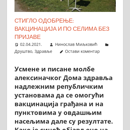
СТИГЛО ОДОБРЕЊЕ:
ВАКЦИНАЦИЈА И ПО СЕЛИМА БЕЗ
ПРИЈАВЕ
02.04.2021.
Нинослав Миљковић
Друштво
,
Здравље
Остави коментар
Усмене и писане молбе
алексиначког Дома здравља
надлежним републичким
установама да се омогући
вакцинација грађана и на
пунктовима у овдашњим
насељима дале су резултате.
Како је синоћ објављено на