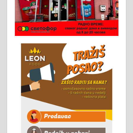
Ало таксију потребан возач са Б
категоријом. 064/02-85-511
Потребна два радника за рад на
стоваришту „Липа промет” у
Алексинцу. За више
информација доћи лично на
стовариште у улици Максима
Горког 26 сваког радног дана од
8 до 15 часова. 063/465-045
Чистим све врсте димњака.
061/32-13-445