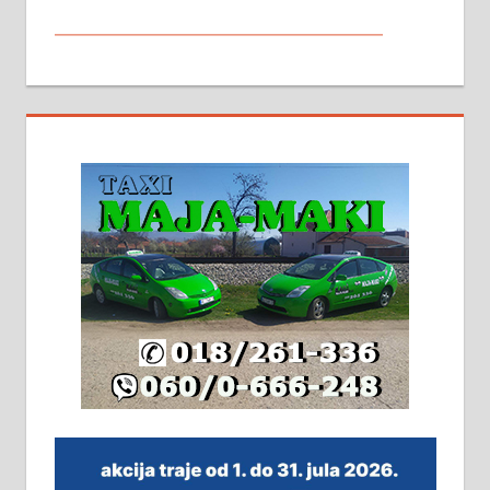
МАЛИ ОГЛАСИ
На продају кућа у Алексинцу,
београдски друм. Две одвојене
стамбене целине једна уз другу.
2х150м2, две гараже, централно
грејање на гас и дрва. Две
адресе. 063/71-74-023
Издајем комплетно опремљену
халу на Житковачком путу, на
плацу површине око 7 ари.
064/321-80-51; 063/102-35-25
На продају легализована, нова,
незавршена кућа површине 160
м2 са плацем од 8 ари у Зеленом
виру у Алексинцу. Могућа