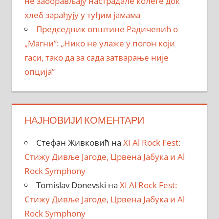
не заборављају настрадале колеге док
хлеб зарађују у туђим јамама
Председник општине Радичевић о
„Магни”: „Нико не улаже у погон који
гаси, тако да за сада затварање није
опција”
НАЈНОВИЈИ КОМЕНТАРИ
Стефан Живковић
на
XI Al Rock Fest:
Стижу Дивље Јагоде, Црвена Јабука и Al
Rock Symphony
Tomislav Donevski
на
XI Al Rock Fest:
Стижу Дивље Јагоде, Црвена Јабука и Al
Rock Symphony