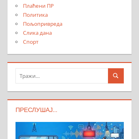
Плаћени ПР
Политика
Пољопривреда
Слика дана
Спорт
Тражи:
Search
ПРЕСЛУШАЈ…