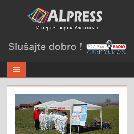
Skip
to
content
Интернет портал Алексинац