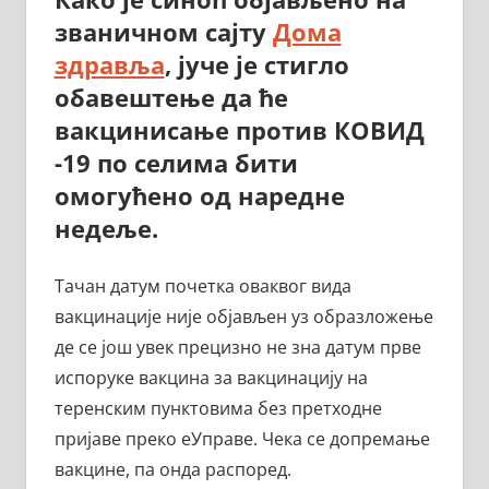
званичном сајту
Дома
здравља
, јуче је стигло
обавештење да ће
вакцинисање против КОВИД
-19 по селима бити
омогућено од наредне
недеље.
Тачан датум почетка оваквог вида
вакцинације није објављен уз образложење
де се још увек прецизно не зна датум прве
испоруке вакцина за вакцинацију на
теренским пунктовима без претходне
пријаве преко еУправе. Чека се допремање
вакцине, па онда распоред.