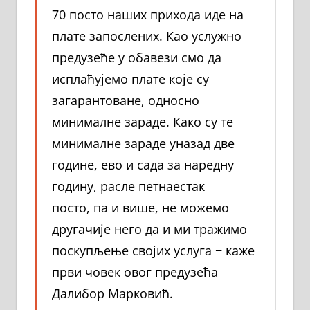
70 посто наших прихода иде на
плате запослених. Као услужно
предузеће у обавези смо да
исплаћујемо плате које су
загарантоване, односно
минималне зараде. Како су те
минималне зараде уназад две
године, ево и сада за наредну
годину, расле петнаестак
посто, па и више, не можемо
другачије него да и ми тражимо
поскупљење својих услуга − каже
први човек овог предузећа
Далибор Марковић.