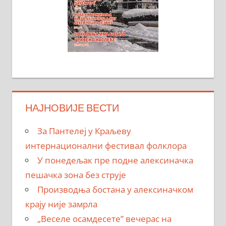
НАЈНОВИЈЕ ВЕСТИ
За Пантелеј у Краљеву
интернационални фестивал фолклора
У понедељак пре подне алексиначка
пешачка зона без струје
Производња бостана у алексиначком
крају није замрла
„Веселе осамдесете” вечерас на