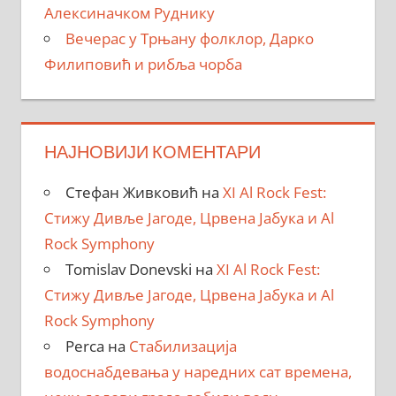
Алексиначком Руднику
Вечерас у Трњану фолклор, Дарко
Филиповић и рибља чорба
НАЈНОВИЈИ КОМЕНТАРИ
Стефан Живковић
на
XI Al Rock Fest:
Стижу Дивље Јагоде, Црвена Јабука и Al
Rock Symphony
Tomislav Donevski
на
XI Al Rock Fest:
Стижу Дивље Јагоде, Црвена Јабука и Al
Rock Symphony
Perca
на
Стабилизација
водоснабдевања у наредних сат времена,