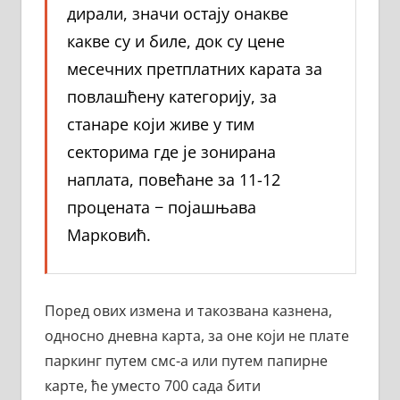
дирали, значи остају онакве
какве су и биле, док су цене
месечних претплатних карата за
повлашћену категорију, за
станаре који живе у тим
секторима где је зонирана
наплата, повећанe за 11-12
процената − појашњава
Марковић.
Поред ових измена и такозвана казнена,
односно дневна карта, за оне који не плате
паркинг путем смс-а или путем папирне
карте, ће уместо 700 сада бити