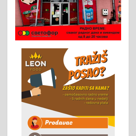
Потребна два радника за рад на
стоваришту „Липа промет” у
Алексинцу. За више
информација доћи лично на
стовариште у улици Максима
Горког 26 сваког радног дана од
8 до 15 часова. 063/465-045
Чистим све врсте димњака.
061/32-13-445