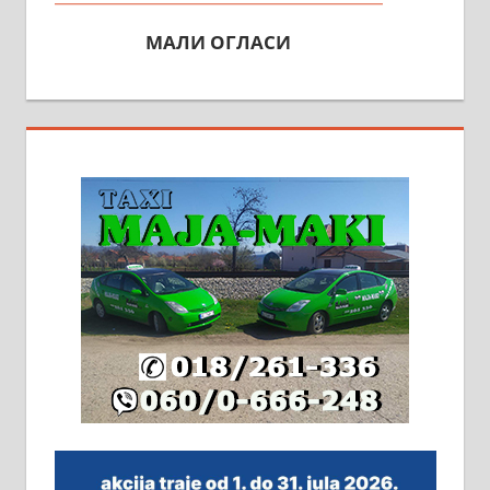
МАЛИ ОГЛАСИ
На продају кућа у Алексинцу,
београдски друм. Две одвојене
стамбене целине једна уз другу.
2х150м2, две гараже, централно
грејање на гас и дрва. Две
адресе. 063/71-74-023
Издајем комплетно опремљену
халу на Житковачком путу, на
плацу површине око 7 ари.
064/321-80-51; 063/102-35-25
На продају легализована, нова,
незавршена кућа површине 160
м2 са плацем од 8 ари у Зеленом
виру у Алексинцу. Могућа
замена. 064/21-63-584