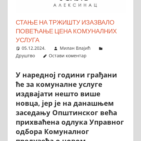
СТАЊЕ НА ТРЖИШТУ ИЗАЗВАЛО
ПОВЕЋАЊЕ ЦЕНА КОМУНАЛНИХ
УСЛУГА
05.12.2024.
Милан Влајић
Друштво
Остави коментар
У наредној години грађани
ће за комуналне услуге
издвајати нешто више
новца, јер је на данашњем
заседању Општинског већа
прихваћена одлука Управног
одбора Комуналног
предузећа о новом