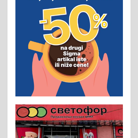
ПОСЛОВНИ ОГЛАСИ
Рудник и флотација Рудник
д.о.о. Рудник запошљава 20
помоћника рудара. Услови:
Основна школа, пожељно радно
искуство на истим и сличним
пословима, али не и неопходан
услов. Обезбеђен смештај,
превоз, исхрана. 032/57-41-122 –
локал 22
Пружам услуге завршних радова
у грађевини, хидроизолације и
молерских радова. 061/25-28-058
Ало таксију потребан возач са Б
категоријом. 064/02-85-511