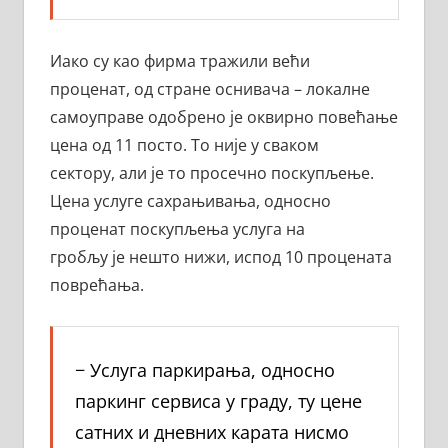
Иако су као фирма тражили већи
проценат, од стране оснивача – локалне
самоуправе одобрено је оквирно повећање
цена од 11 посто. То није у сваком
сектору, али је то просечно поскупљење.
Цена услуге сахрањивања, односно
проценат поскупљења услуга на
гробљу је нешто нижи, испод 10 процената
поврећања.
− Услуга паркирања, односно
паркинг сервиса у граду, ту цене
сатних и дневних карата нисмо