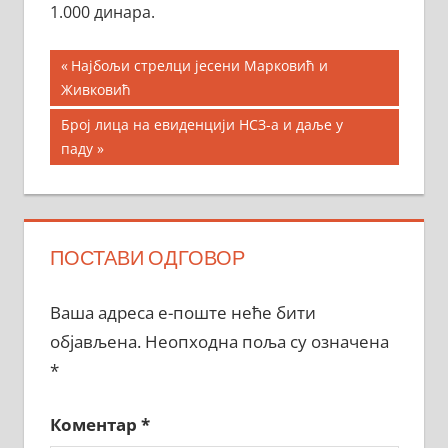
1.000 динара.
Кретање
Previous
Најбољи стрелци јесени Марковић и
Post:
Живковић
чланка
Next
Број лица на евиденцији НСЗ-а и даље у
Post:
паду
ПОСТАВИ ОДГОВОР
Ваша адреса е-поште неће бити
објављена.
Неопходна поља су означена
*
Коментар
*