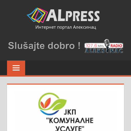
Skip
to
content
Интернет портал Алексинац