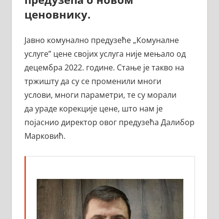
ценовнику.
Јавно комунално предузеће „Комуналне
услуге” цене својих услуга није мењало од
децембра 2022. године. Стање је такво на
тржишту да су се променили многи
услови, многи параметри, те су морали
да ураде корекције цене, што нам је
појаснио директор овог предузећа Далибор
Марковић.