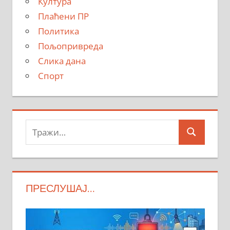
Култура
Плаћени ПР
Политика
Пољопривреда
Слика дана
Спорт
Тражи:
Search
ПРЕСЛУШАЈ…