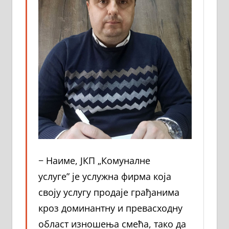
− Наиме, ЈКП „Комуналне
услуге” је услужна фирма која
своју услугу продаје грађанима
кроз доминантну и превасходну
област изношења смећа, тако да