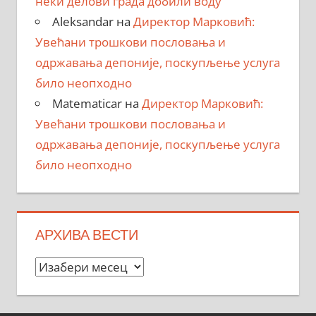
неки делови града добили воду
Aleksandar
на
Директор Марковић:
Увећани трошкови пословања и
одржавања депоније, поскупљење услуга
било неопходно
Matematicar
на
Директор Марковић:
Увећани трошкови пословања и
одржавања депоније, поскупљење услуга
било неопходно
АРХИВА ВЕСТИ
Архива
вести