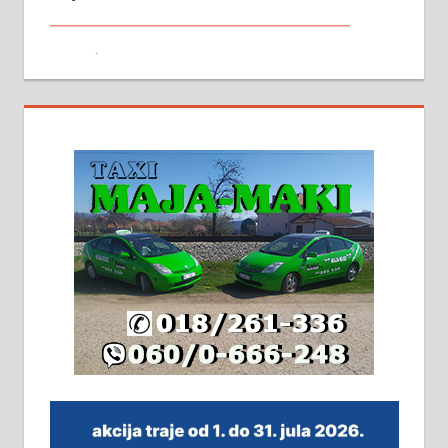
Издајем комплетно опремљену
халу на Житковачком путу, на
плацу површине око 7 ари.
064/321-80-51; 063/102-35-25
На продају легализована, нова,
незавршена кућа површине 160
м2 са плацем од 8 ари у Зеленом
виру у Алексинцу. Могућа
замена. 064/21-63-584
ПОСЛОВНИ ОГЛАСИ
Рудник и флотација Рудник
д.о.о. Рудник запошљава 20
помоћника рудара. Услови:
Основна школа, пожељно радно
искуство на истим и сличним