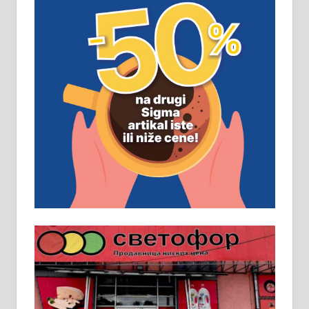
пословима, али не и неопходан
услов. Обезбеђен смештај,
превоз, исхрана. 032/57-41-122 –
локал 22
Пружам услуге завршних радова
у грађевини, хидроизолације и
молерских радова. 061/25-28-058
Ало таксију потребан возач са Б
категоријом. 064/02-85-511
Потребна два радника за рад на
стоваришту „Липа промет” у
Алексинцу. За више
информација доћи лично на
стовариште у улици Максима
Горког 26 сваког радног дана од
8 до 15 часова. 063/465-045