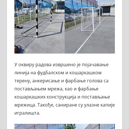
У оквиру радова извршено је појачавање
линија на фудбалском и кошаркашком
терену, анкерисање и фарбање голова са
постављањем мрежа, као и фарбање
кошаркашких конструкција и постављање
мрежица. Такође, саниране су улазне капије
игралишта.