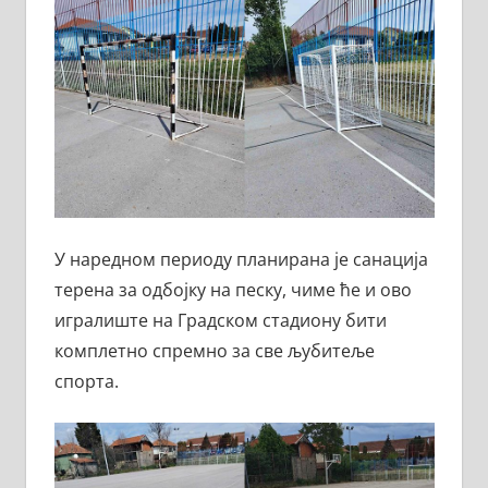
У наредном периоду планирана је санација
терена за одбојку на песку, чиме ће и ово
игралиште на Градском стадиону бити
комплетно спремно за све љубитеље
спорта.