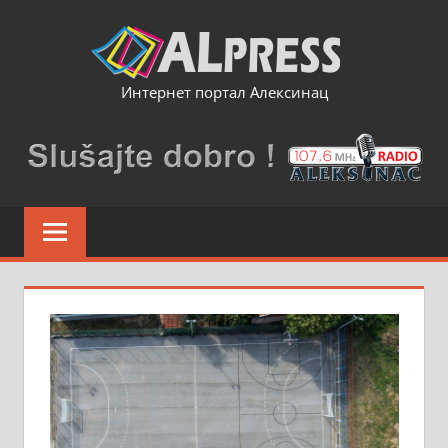
Skip
to
content
Интернет портал Алексинац