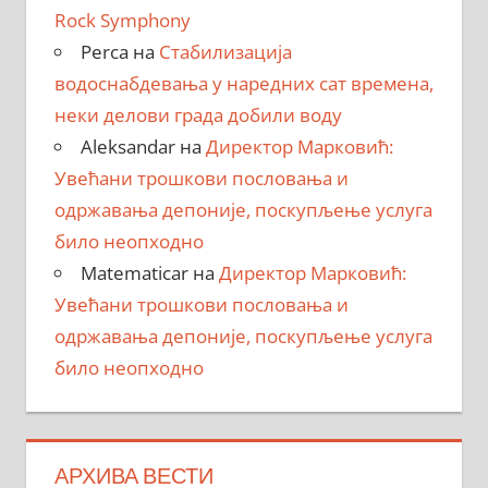
Rock Symphony
Perca
на
Стабилизација
водоснабдевања у наредних сат времена,
неки делови града добили воду
Aleksandar
на
Директор Марковић:
Увећани трошкови пословања и
одржавања депоније, поскупљење услуга
било неопходно
Matematicar
на
Директор Марковић:
Увећани трошкови пословања и
одржавања депоније, поскупљење услуга
било неопходно
АРХИВА ВЕСТИ