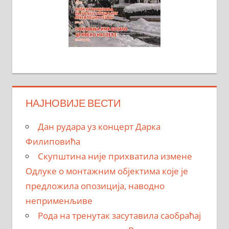
НАЈНОВИЈЕ ВЕСТИ
Дан рудара уз концерт Дарка
Филиповића
Скупштина није прихватила измене
Одлуке о монтажним објектима које је
предложила опозиција, наводно
неприменљиве
Рода на тренутак засутавила саобраћај