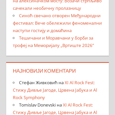
на алексиначком мосту: Возачи стрпљиво
сачекали необичну пролазницу
Синоћ свечано отворен Међународни
фестивал: Вече обележили феноменални
наступи гостију и домаћина
Тешичани и Моравчани у борби за
трофеј на Меморијалу „Вртиште 2026”
НАЈНОВИЈИ КОМЕНТАРИ
Стефан Живковић
на
XI Al Rock Fest:
Стижу Дивље Јагоде, Црвена Јабука и Al
Rock Symphony
Tomislav Donevski
на
XI Al Rock Fest:
Стижу Дивље Јагоде, Црвена Јабука и Al