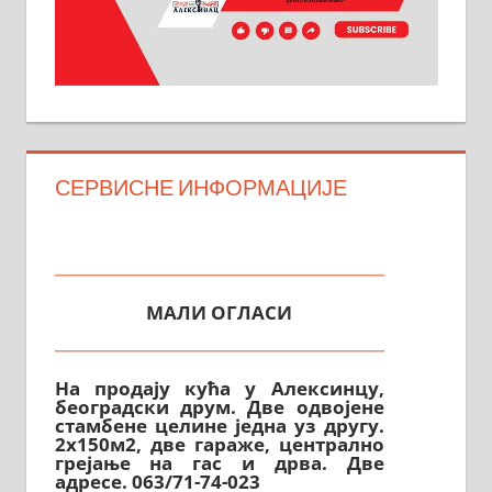
СЕРВИСНЕ ИНФОРМАЦИЈЕ
МАЛИ ОГЛАСИ
На продају кућа у Алексинцу,
београдски друм. Две одвојене
стамбене целине једна уз другу.
2х150м2, две гараже, централно
грејање на гас и дрва. Две
адресе. 063/71-74-023