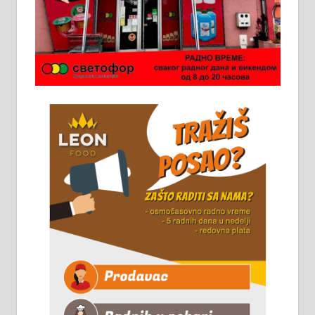
Чистим све врсте димњака.
061/32-13-445