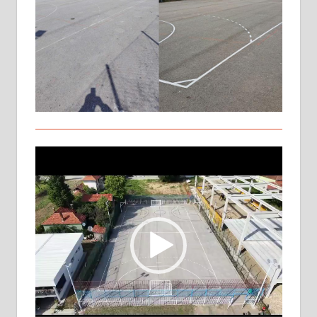
Прегледач
видео
записа