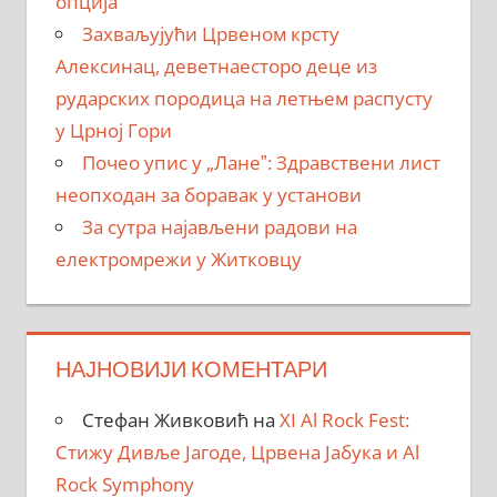
опција”
Захваљујући Црвеном крсту
Алексинац, деветнаесторо деце из
рударских породица на летњем распусту
у Црној Гори
Почео упис у „Ланеˮ: Здравствени лист
неопходан за боравак у установи
За сутра најављени радови на
електромрежи у Житковцу
НАЈНОВИЈИ КОМЕНТАРИ
Стефан Живковић
на
XI Al Rock Fest:
Стижу Дивље Јагоде, Црвена Јабука и Al
Rock Symphony