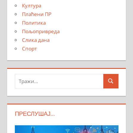
Култура
Плаћени ПР
Политика
Пољопривреда
Слика дана
Спорт
Тражи:
Search
ПРЕСЛУШАЈ…