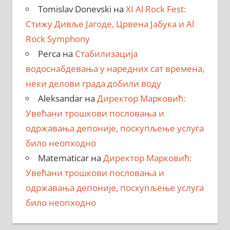
Tomislav Donevski
на
XI Al Rock Fest:
Стижу Дивље Јагоде, Црвена Јабука и Al
Rock Symphony
Perca
на
Стабилизација
водоснабдевања у наредних сат времена,
неки делови града добили воду
Aleksandar
на
Директор Марковић:
Увећани трошкови пословања и
одржавања депоније, поскупљење услуга
било неопходно
Matematicar
на
Директор Марковић:
Увећани трошкови пословања и
одржавања депоније, поскупљење услуга
било неопходно