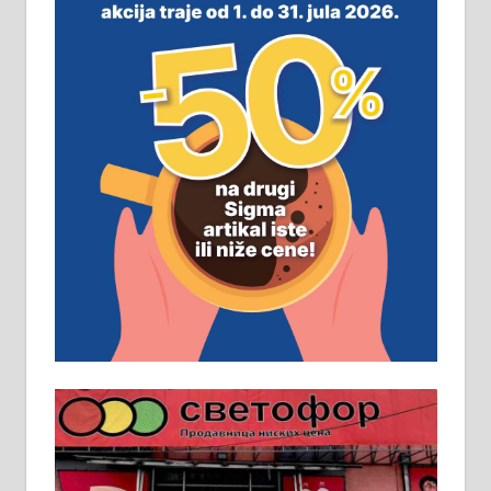
виру у Алексинцу. Могућа
замена. 064/21-63-584
ПОСЛОВНИ ОГЛАСИ
Рудник и флотација Рудник
д.о.о. Рудник запошљава 20
помоћника рудара. Услови:
Основна школа, пожељно радно
искуство на истим и сличним
пословима, али не и неопходан
услов. Обезбеђен смештај,
превоз, исхрана. 032/57-41-122 –
локал 22
Пружам услуге завршних радова
у грађевини, хидроизолације и
молерских радова. 061/25-28-058