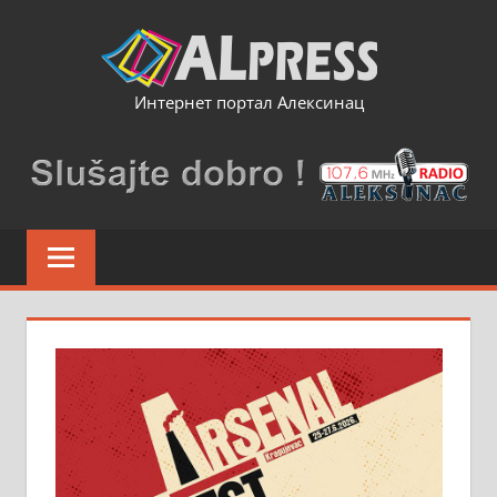
Skip
to
content
Интернет портал Алексинац