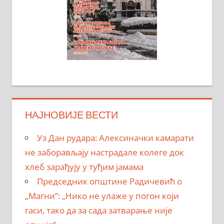
НАЈНОВИЈЕ ВЕСТИ
Уз Дан рудара: Алексиначки камарати
не заборављају настрадале колеге док
хлеб зарађују у туђим јамама
Председник општине Радичевић о
„Магни”: „Нико не улаже у погон који
гаси, тако да за сада затварање није