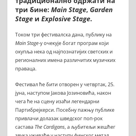
традиционално одржати на
три бине:
Main Stage
,
Garden
Stage
и
Explosive Stage
.
Током три фестивалска дана, публику на
Main Stage
-у очекује богат програм који
окупља нека од најпознатијих светских и
регионалних имена различитих музичких
праваца.
Фестивал ће бити отворен у четвртак, 25.
јуна, наступом Јакова Јозиновића, након
чега ће на сцену изаћи легендарни
Партибрејкерси. Посебну пажњу публике
привлачи долазак шведског поп-рок
састава
The Cardigans
, а љубитељи жешћег
звука уживаће у наступу финског метал