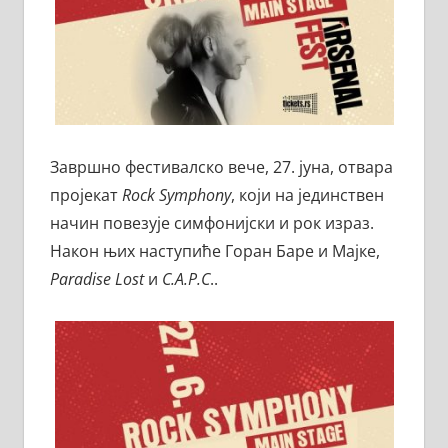
Завршно фестивалско вече, 27. јуна, отвара
пројекат
Rock Symphony
, који на јединствен
начин повезује симфонијски и рок израз.
Након њих наступиће Горан Баре и Мајке,
Paradise Lost
и
С.А.Р.С
..