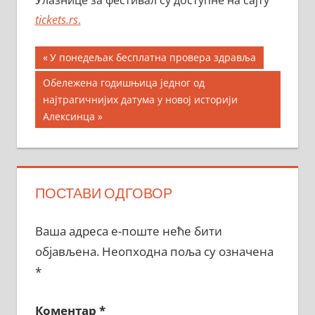
tickets.rs
.
Кретање
Previous
У понедељак бесплатна провера здравља
Post:
чланка
Next
Обележена годишњица једног од
Post:
наjтрагичнијих датума у новој историји
Алексинца
ПОСТАВИ ОДГОВОР
Ваша адреса е-поште неће бити
објављена.
Неопходна поља су означена
*
Коментар
*