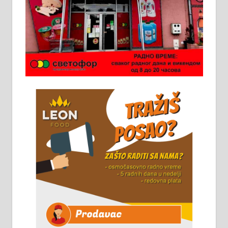
Ало таксију потребан возач са Б
категоријом. 064/02-85-511
Потребна два радника за рад на
стоваришту „Липа промет” у
Алексинцу. За више
информација доћи лично на
стовариште у улици Максима
Горког 26 сваког радног дана од
8 до 15 часова. 063/465-045
Чистим све врсте димњака.
061/32-13-445