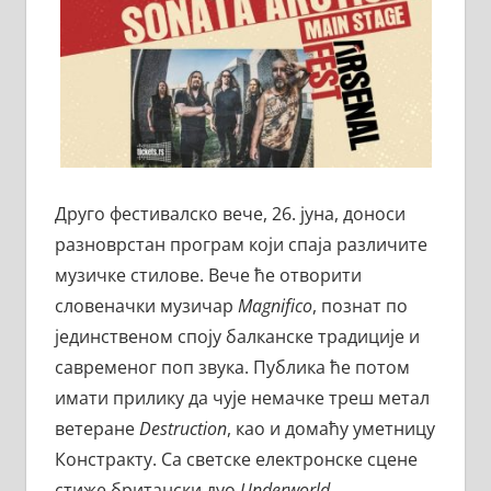
Друго фестивалско вече, 26. јуна, доноси
разноврстан програм који спаја различите
музичке стилове. Вече ће отворити
словеначки музичар
Magnifico
, познат по
јединственом споју балканске традиције и
савременог поп звука. Публика ће потом
имати прилику да чује немачке треш метал
ветеране
Destruction
, као и домаћу уметницу
Констракту. Са светске електронске сцене
стиже британски дуо
Underworld
.