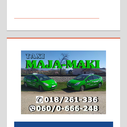
МАЛИ ОГЛАСИ
На продају кућа у Алексинцу,
београдски друм. Две одвојене
стамбене целине једна уз другу.
2х150м2, две гараже, централно
грејање на гас и дрва. Две
адресе. 063/71-74-023
Издајем комплетно опремљену
халу на Житковачком путу, на
плацу површине око 7 ари.
064/321-80-51; 063/102-35-25
На продају легализована, нова,
незавршена кућа површине 160
м2 са плацем од 8 ари у Зеленом