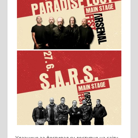
Улазнице за фестивал су доступне на сајту