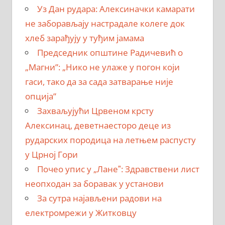
Уз Дан рудара: Алексиначки камарати
не заборављају настрадале колеге док
хлеб зарађују у туђим јамама
Председник општине Радичевић о
„Магни”: „Нико не улаже у погон који
гаси, тако да за сада затварање није
опција”
Захваљујући Црвеном крсту
Алексинац, деветнаесторо деце из
рударских породица на летњем распусту
у Црној Гори
Почео упис у „Ланеˮ: Здравствени лист
неопходан за боравак у установи
За сутра најављени радови на
електромрежи у Житковцу