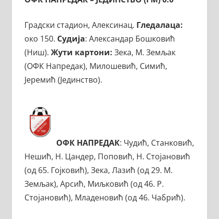
Градски стадион, Алексинац.
Гледалаца:
око 150.
Судија
: Александар Бошковић
(Ниш).
Жути картони:
Зека, М. Земљак
(ОФК Напредак), Милошевић, Симић,
Јеремић (Јединство).
ОФК НАПРЕДАК
: Чудић, Станковић,
Нешић, Н. Цандер, Поповић, Н. Стојановић
(од 65. Гојковић), Зека, Лазић (од 29. М.
Земљак), Арсић, Миљковић (од 46. Р.
Стојановић), Младеновић (од 46. Чабрић).