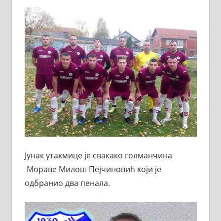
Јунак утакмице је свакако голманчина
Мораве Милош Пејчиновић који је
одбранио два пенала.