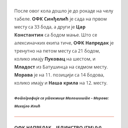
После овог кола дошло је до рокаде на челу
табеле.
ОФК Синђелић
је сада на првом
месту са 33 бода, а други је
Цар
Константин
са бодом мање. Што се
алексиначких екипа тиче,
ОФК Напредак
је
тренутно на петом месту са 21 бодом,
колико имају
Пуковац
на шестом, и
Младост
из Батушинца на седмом месту.
Морава
је на 11. позицији са 14 бодова,
колико имају и
Наша крила
на 12. месту.
Фотографије са утакмице Малошиште – Морава:
Михајло Илић
ОФК НАПРЕДАК – ЈЕДИНСТВО (ГМ) 0:0