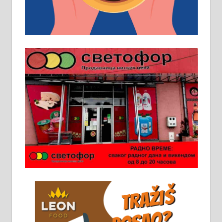
услов. Обезбеђен смештај,
превоз, исхрана. 032/57-41-122 –
локал 22
Пружам услуге завршних радова
у грађевини, хидроизолације и
молерских радова. 061/25-28-058
Ало таксију потребан возач са Б
категоријом. 064/02-85-511
Потребна два радника за рад на
стоваришту „Липа промет” у
Алексинцу. За више
информација доћи лично на
стовариште у улици Максима
Горког 26 сваког радног дана од
8 до 15 часова. 063/465-045