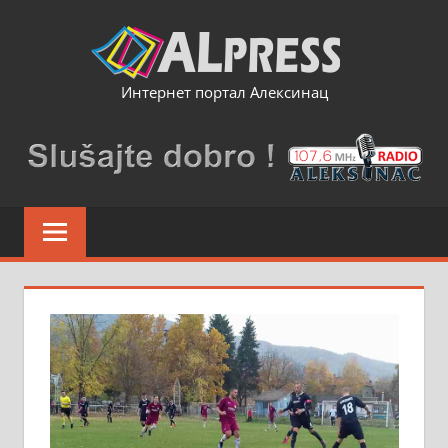
Skip
to
content
Интернет портал Алексинац