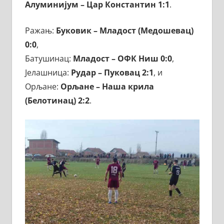
Алуминијум – Цар Константин 1:1
.
Ражањ:
Буковик – Младост (Медошевац)
0:0
,
Батушинац:
Младост – ОФК Ниш 0:0
,
Јелашница:
Рудар – Пуковац 2:1
, и
Орљане:
Орљане – Наша крила
(Белотинац) 2:2
.