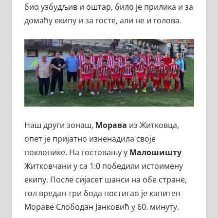
био узбудљив и оштар, било је прилика и за
домаћу екипу и за госте, али не и голова.
Наш други зонаш,
Морава
из Житковца,
опет је пријатно изненадила своје
поклонике. На гостовању у
Малошишту
Житковчани у са 1:0 победили истоимену
екипу. После сијасет шанси на обе стране,
гол вредан три бода постигао је капитен
Мораве Слободан Јанковић у 60. минуту.