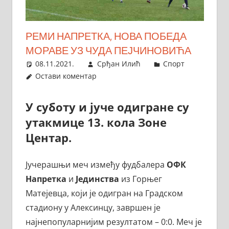
РЕМИ НАПРЕТКА, НОВА ПОБЕДА
МОРАВЕ УЗ ЧУДА ПЕЈЧИНОВИЋА
08.11.2021.
Срђан Илић
Спорт
Остави коментар
У суботу и јуче одигране су
утакмице 13. кола Зоне
Центар.
Јучерашњи меч између фудбалера
ОФК
Напретка
и
Јединства
из Горњег
Матејевца, који је одигран на Градском
стадиону у Алексинцу, завршен је
најнепопуларнијим резултатом – 0:0. Меч је