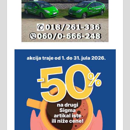
Издајем комплетно опремљену
халу на Житковачком путу, на
плацу површине око 7 ари.
064/321-80-51; 063/102-35-25
На продају легализована, нова,
незавршена кућа површине 160
м2 са плацем од 8 ари у Зеленом
виру у Алексинцу. Могућа
замена. 064/21-63-584
ПОСЛОВНИ ОГЛАСИ
Рудник и флотација Рудник
д.о.о. Рудник запошљава 20
помоћника рудара. Услови:
Основна школа, пожељно радно
искуство на истим и сличним
пословима, али не и неопходан