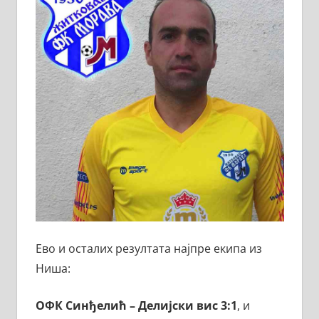
Ево и осталих резултата најпре екипа из
Ниша:
ОФК Синђелић – Делијски вис 3:1
, и