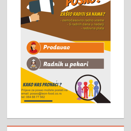
Чистим све врсте димњака.
061/32-13-445