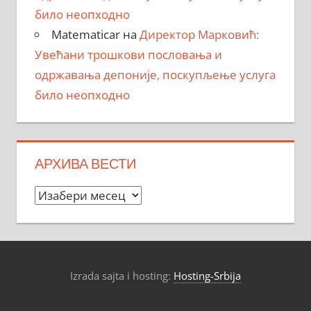
било неопходно
Matematicar
на
Директор Марковић:
Увећани трошкови пословања и
одржавања депоније, поскупљење услуга
било неопходно
АРХИВА ВЕСТИ
Архива
вести
Izrada sajta i hosting:
Hosting-Srbija