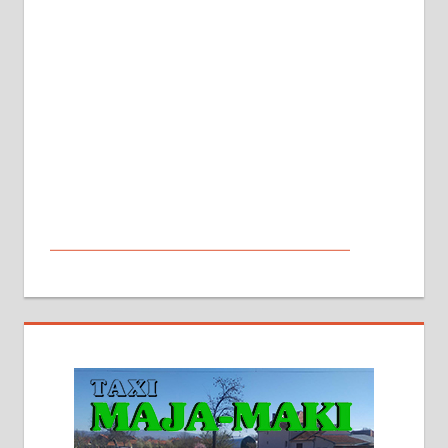
МАЛИ ОГЛАСИ
На продају кућа у Алексинцу,
београдски друм. Две одвојене
стамбене целине једна уз другу.
2х150м2, две гараже, централно
грејање на гас и дрва. Две
адресе. 063/71-74-023