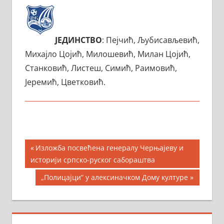
ЈЕДИНСТВО
: Пејчић, Љубисављевић,
Михајло Цојић, Милошевић, Милан Цојић,
Станковић, Листеш, Симић, Раимовић,
Јеремић, Цветковић.
Кретање
Previous
Изложба посвећена генералу Черњајеву и
Post:
историји српско-руског сабораштва
чланка
Next
„Полицајци” у алексиначком Дому културе
Post: