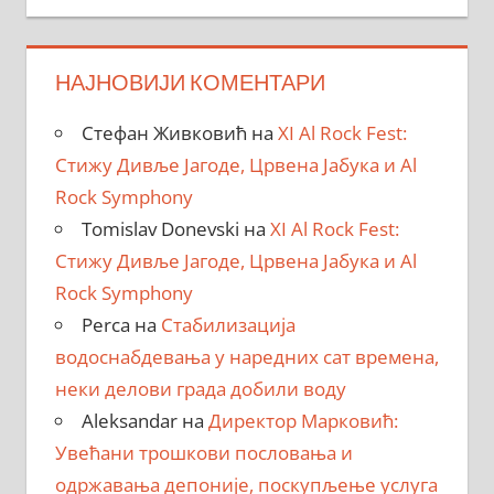
НАЈНОВИЈИ КОМЕНТАРИ
Стефан Живковић
на
XI Al Rock Fest:
Стижу Дивље Јагоде, Црвена Јабука и Al
Rock Symphony
Tomislav Donevski
на
XI Al Rock Fest:
Стижу Дивље Јагоде, Црвена Јабука и Al
Rock Symphony
Perca
на
Стабилизација
водоснабдевања у наредних сат времена,
неки делови града добили воду
Aleksandar
на
Директор Марковић:
Увећани трошкови пословања и
одржавања депоније, поскупљење услуга