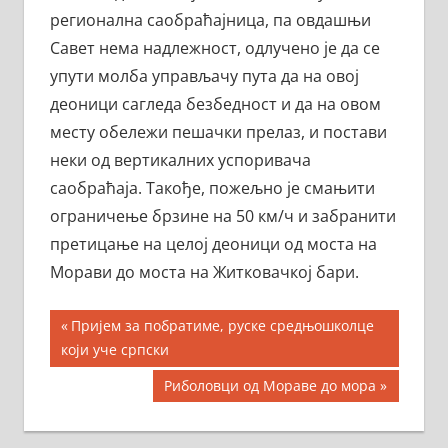
регионална саобраћајница, па овдашњи
Савет нема надлежност, одлучено је да се
упути молба управљачу пута да на овој
деоници сагледа безбедност и да на овом
месту обележи пешачки прелаз, и постави
неки од вертикалних успоривача
саобраћаја. Такође, пожељно је смањити
ограничење брзине на 50 км/ч и забранити
претицање на целој деоници од моста на
Морави до моста на Житковачкој бари.
Кретање
Previous
Пријем за побратиме, руске средњошколце
Post:
који уче српски
чланка
Next
Риболовци од Мораве до мора
Post: