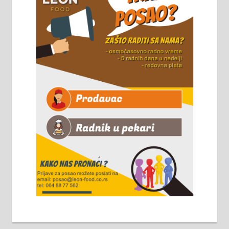
8 до 15 часова. 063/465-045
Чистим све врсте димњака.
061/32-13-445