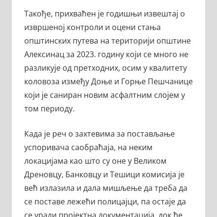
Такође, прихваћен је годишњи извештај о
извршеној контроли и оцени стања
општинских путева на територији општине
Алексинац за 2023. годину који се много не
разликује од претходних, осим у квалитету
коловоза између Доње и Горње Пешчанице
који је саниран новим асфалтним слојем у
том периоду.
Када је реч о захтевима за постављање
успоривача саобраћаја, на неким
локацијама као што су оне у Великом
Дреновцу, Банковцу и Тешици комисија је
већ излазила и дала мишљење да треба да
се поставе лежећи полицајци, па остаје да
се уради пројектна документација, док ће