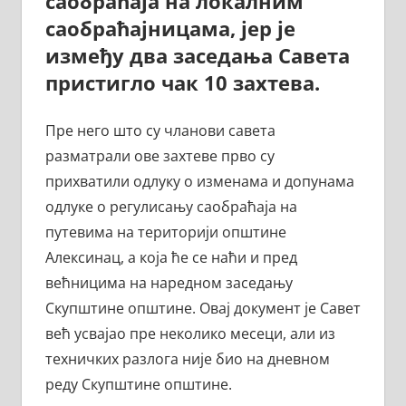
саобраћаја на локалним
саобраћајницама, јер је
између два заседања Савета
пристигло чак 10 захтева.
Пре него што су чланови савета
разматрали ове захтеве прво су
прихватили одлуку о изменама и допунама
одлуке о регулисању саобраћаја на
путевима на територији општине
Алексинац, а која ће се наћи и пред
већницима на наредном заседању
Скупштине општине. Овај документ је Савет
већ усвајао пре неколико месеци, али из
техничких разлога није био на дневном
реду Скупштине општине.