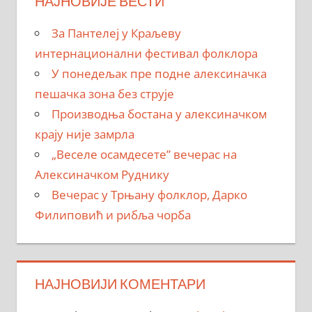
НАЈНОВИЈЕ ВЕСТИ
За Пантелеј у Краљеву
интернационални фестивал фолклора
У понедељак пре подне алексиначка
пешачка зона без струје
Производња бостана у алексиначком
крају није замрла
„Веселе осамдесете” вечерас на
Алексиначком Руднику
Вечерас у Трњану фолклор, Дарко
Филиповић и рибља чорба
НАЈНОВИЈИ КОМЕНТАРИ