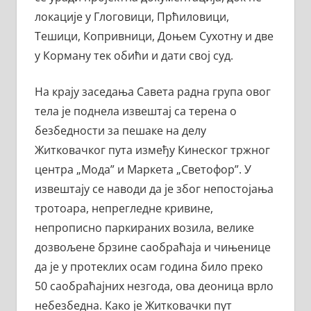
локације у Глоговици, Прћиловици,
Тешици, Копривници, Доњем Сухотну и две
у Корману тек обићи и дати свој суд.
На крају заседања Савета радна група овог
тела је поднела извештај са терена о
безбедности за пешаке на делу
Житковачког пута између Кинеског тржног
центра „Мода” и Маркета „Светофор”. У
извештају се наводи да је због непостојања
тротоара, непрегледне кривине,
непрописно паркираних возила, велике
дозвољене брзине саобраћаја и чињенице
да је у протеклих осам година било преко
50 саобраћајних незгода, ова деоница врло
небезбедна. Како је Житковачки пут