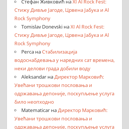
Стефан Живковић
на
XI Al Rock Fest:
Стижу Дивље Јагоде, Црвена Јабука и Al
Rock Symphony
Tomislav Donevski
на
XI Al Rock Fest:
Стижу Дивље Јагоде, Црвена Јабука и Al
Rock Symphony
Perca
на
Стабилизација
водоснабдевања у наредних сат времена,
неки делови града добили воду
Aleksandar
на
Директор Марковић:
Увећани трошкови пословања и
одржавања депоније, поскупљење услуга
било неопходно
Matematicar
на
Директор Марковић:
Увећани трошкови пословања и
одржавања депоније, поскупљење услуга