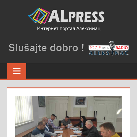
Skip
to
content
Интернет портал Алексинац