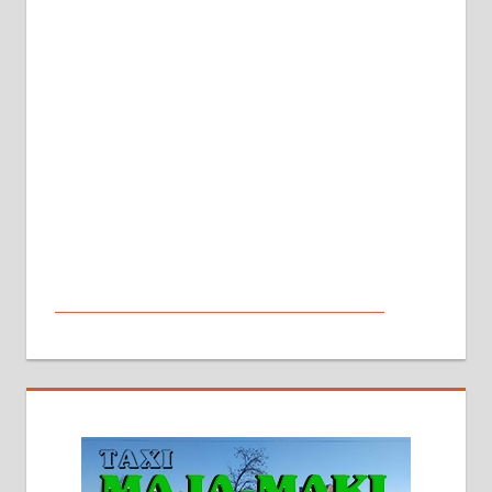
МАЛИ ОГЛАСИ
На продају кућа у Алексинцу,
београдски друм. Две одвојене
стамбене целине једна уз другу.
2х150м2, две гараже, централно
грејање на гас и дрва. Две