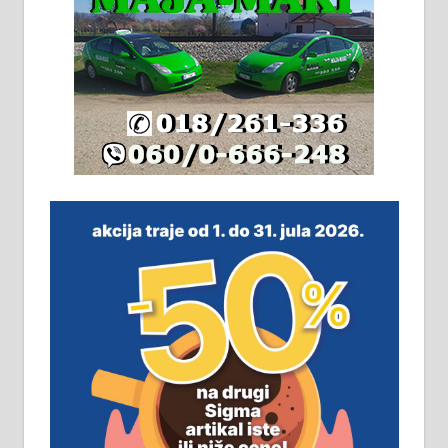
адресе. 063/71-74-023
Издајем комплетно опремљену
халу на Житковачком путу, на
плацу површине око 7 ари.
064/321-80-51; 063/102-35-25
На продају легализована, нова,
незавршена кућа површине 160
м2 са плацем од 8 ари у Зеленом
виру у Алексинцу. Могућа
замена. 064/21-63-584
ПОСЛОВНИ ОГЛАСИ
Рудник и флотација Рудник
д.о.о. Рудник запошљава 20
помоћника рудара. Услови: