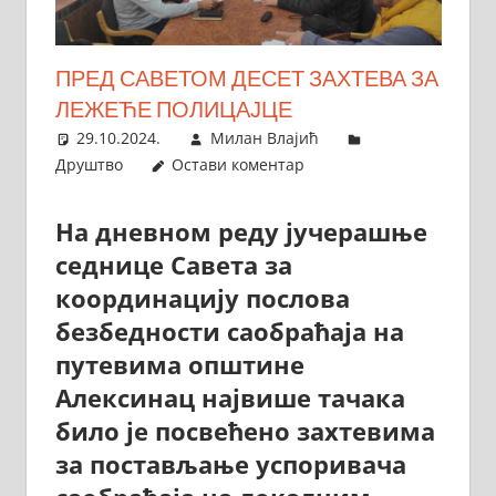
ПРЕД САВЕТОМ ДЕСЕТ ЗАХТЕВА ЗА
ЛЕЖЕЋЕ ПОЛИЦАЈЦЕ
29.10.2024.
Милан Влајић
Друштво
Остави коментар
На дневном реду јучерашње
седнице Савета за
координацију послова
безбедности саобраћаја на
путевима општине
Алексинац највише тачака
било је посвећено захтевима
за постављање успоривача