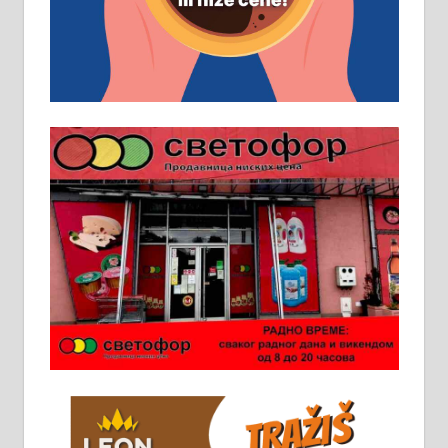
Основна школа, пожељно радно
искуство на истим и сличним
пословима, али не и неопходан
услов. Обезбеђен смештај,
превоз, исхрана. 032/57-41-122 –
локал 22
Пружам услуге завршних радова
у грађевини, хидроизолације и
молерских радова. 061/25-28-058
Ало таксију потребан возач са Б
категоријом. 064/02-85-511
Потребна два радника за рад на
стоваришту „Липа промет” у
Алексинцу. За више
информација доћи лично на
стовариште у улици Максима
Горког 26 сваког радног дана од