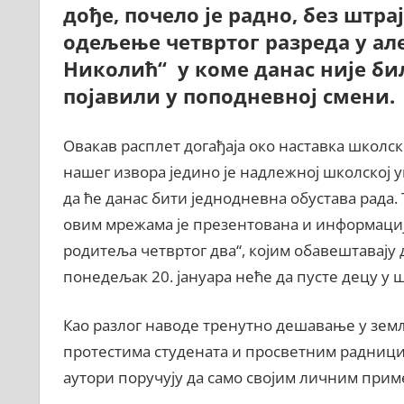
дође, почело је радно, без штрај
одељење четвртог разреда у ал
Николић“ у коме данас није бил
појавили у поподневној смени.
Овакав расплет догађаја око наставка школс
нашег извора једино је надлежној школској
да ће данас бити једнодневна обустава рада.
овим мрежама је презентована и информациј
родитеља четвртог два“, којим обавештавају 
понедељак 20. јануара неће да пусте децу у 
Као разлог наводе тренутно дешавање у зем
протестима студената и просветним радницим
аутори поручују да само својим личним при