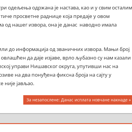
ри одељења одржана је настава, као и у свим осталим
 тиче просветне раднице која предаје у овом
од нашег извора, она је данас наводно имала
или до информација од званичних извора. Мањи број
 овлашћен да даје изјаве, врло љубазно су нам казали
ској управи Нишавског округа, упутивши нас на
зиве на два понуђена фиксна броја на сајту у
е није јављао.
Next
За незапослене: Данас исплата новчане накнаде
Post: