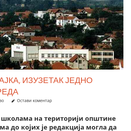
ЈКА, ИЗУЗЕТАК ЈЕДНО
РЕДА
во
Остави коментар
 школама на територији општине
а до којих је редакција могла да