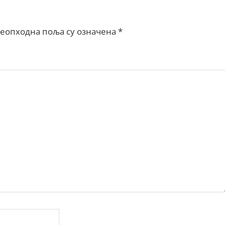
еопходна поља су означена
*