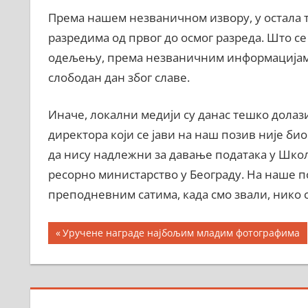
Према нашем незваничном извору, у остала т
разредима од првог до осмог разреда. Што се
одељењу, према незваничним информацијама 
слободан дан због славе.
Иначе, локални медији су данас тешко долаз
директора који се јави на наш позив није био
да нису надлежни за давање података у Школ
ресорно министарство у Београду. На наше по
преподневним сатима, када смо звали, нико с
Кретање
Previous
Уручене награде најбољим младим фотографима
Post:
чланка