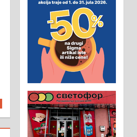
неопходан услов. Обезбеђен
смештај, превоз, исхрана.
032/57-41-122 – локал 22
Пружам услуге завршних
радова у грађевини,
хидроизолације и молерских
радова. 061/25-28-058
Ало таксију потребан возач са Б
категоријом. 064/02-85-511
Потребна два радника за рад на
стоваришту „Липа промет” у
Алексинцу. За више
информација доћи лично на
стовариште у улици Максима
Горког 26 сваког радног дана од
8 до 15 часова. 063/465-045