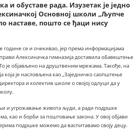
ка и обуставе рада. Изузетак је једно
ексиначкој Основној школи „Љупче
о наставе, пошто се ђаци нису
ке године се и очекивао, јер према информацијама
 управи Алексиначка гимназија доставила обавештење
 То је објављено на друштвеним мрежама. Такође, на
а која је насловљена као „Заједничко саопштење
директора и колектив школе о својој одлуци да у
школу.
љи и угрожавање живота људи, а ради подршке
а, као и борби за поштовање закона. У овој објави
мерима подршке можемо да васпитавамо своју децу.