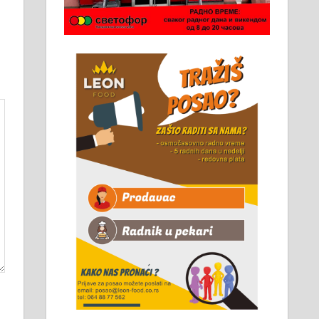
Чистим све врсте димњака.
061/32-13-445