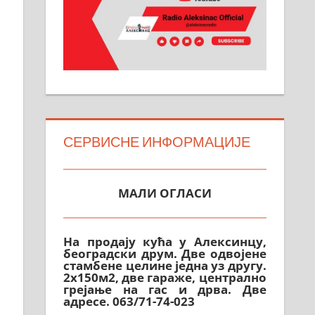
СЕРВИСНЕ ИНФОРМАЦИЈЕ
МАЛИ ОГЛАСИ
На продају кућа у Алексинцу,
београдски друм. Две одвојене
стамбене целине једна уз другу.
2х150м2, две гараже, централно
грејање на гас и дрва. Две
адресе. 063/71-74-023