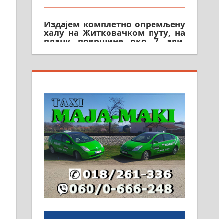
Издајем комплетно опремљену
халу на Житковачком путу, на
плацу површине око 7 ари.
064/321-80-51; 063/102-35-25
На продају легализована, нова,
незавршена кућа површине 160
м2 са плацем од 8 ари у
Зеленом виру у Алексинцу.
Могућа замена. 064/21-63-584
ПОСЛОВНИ ОГЛАСИ
Рудник и флотација Рудник
д.о.о. Рудник запошљава 20
помоћника рудара. Услови:
Основна школа, пожељно
радно искуство на истим и
сличним пословима, али не и