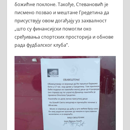
божићне поклоне. Такође, Стевановић је
писмено позвао и мештане Гредетина да
присуствују овом догађају уз захвалност
„што су финансијски помогли око
сређивања спортских просторија и обнове
рада фудбалског клуба”.