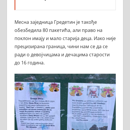
Месна заједница Гредетин је такође
обезбедила 80 пакетића, али право на
поклон имају и мало старија деца. Иако није
прецизирана граница, чини нам се да се
ради о девојчицама и дечацима старости
до 16 година.