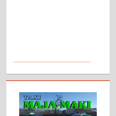
МАЛИ ОГЛАСИ
На продају кућа у Алексинцу,
београдски друм. Две одвојене
стамбене целине једна уз другу.
2х150м2, две гараже, централно
грејање на гас и дрва. Две
адресе. 063/71-74-023