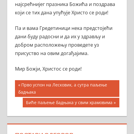
најсрећнијег празника Божића и поздрава
који се тих дана упућује Христо се роди!
Па и вама Гредетиници нека предстојећи
дани буду радосни и да их у здрављу и
добром расположењу проведете уз
присуство на овим догађајима.
Мир Божји, Христос се роди!
Кретање
Previous
Прво успон на Лесковик, а сутра паљење
Post:
бадњака
чланка
Next
Биће паљење бадњака у свим храмовима
Post: