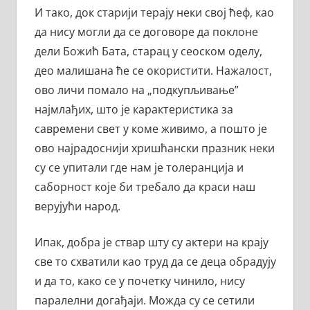
И тако, док старији терају неки свој ћеф, као
да нису могли да се договоре да поклоне
дели Божић Бата, старац у сеоском оделу,
део малишана ће се окористити. Нажалост,
ово личи помало на „подкупљивање”
најмлађих, што је карактеристика за
савремени свет у коме живимо, а пошто је
ово најрадоснији хришћански празник неки
су се упитали где нам је толеранција и
саборност које би требало да краси наш
верујући народ.
Ипак, добра је ствар шту су актери на крају
све то схватили као труд да се деца обрадују
и да то, како се у почетку чинило, нису
паралелни догађаји. Можда су се сетили