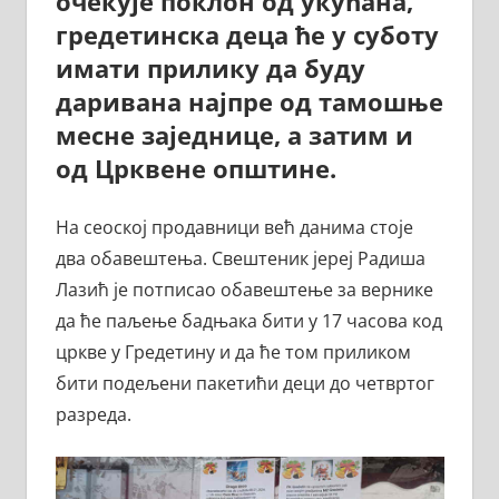
очекује поклон од укућана,
гредетинска деца ће у суботу
имати прилику да буду
даривана најпре од тамошње
месне заједнице, а затим и
од Црквене општине.
На сеоској продавници већ данима стоје
два обавештења. Свештеник јереј Радиша
Лазић је потписао обавештење за вернике
да ће паљење бадњака бити у 17 часова код
цркве у Гредетину и да ће том приликом
бити подељени пакетићи деци до четвртог
разреда.