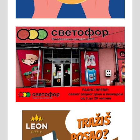
услов. Обезбеђен смештај,
превоз, исхрана. 032/57-41-122 –
локал 22
Пружам услуге завршних радова
у грађевини, хидроизолације и
молерских радова. 061/25-28-058
Ало таксију потребан возач са Б
категоријом. 064/02-85-511
Потребна два радника за рад на
стоваришту „Липа промет” у
Алексинцу. За више
информација доћи лично на
стовариште у улици Максима
Горког 26 сваког радног дана од
8 до 15 часова. 063/465-045