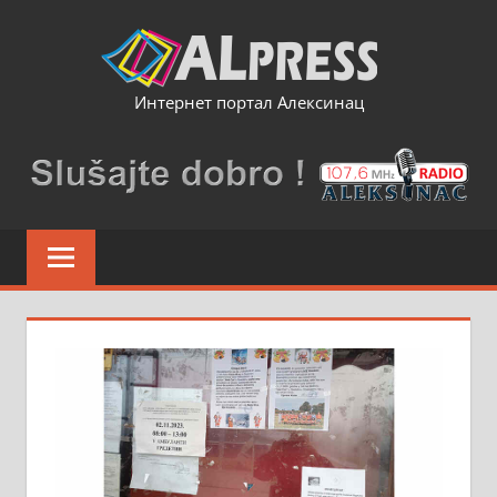
Skip
to
content
Интернет портал Алексинац