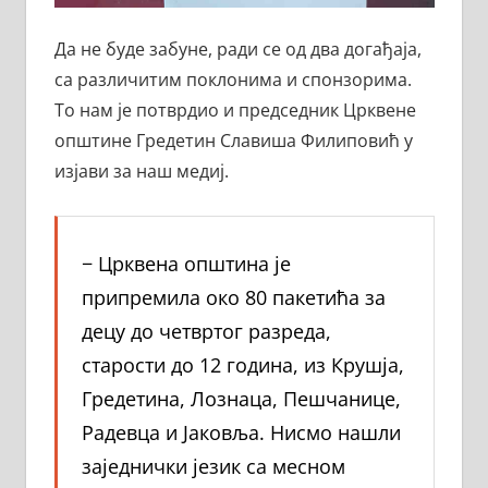
Да не буде забуне, ради се од два догађаја,
са различитим поклонима и спонзорима.
То нам је потврдио и председник Црквене
општине Гредетин Славиша Филиповић у
изјави за наш медиј.
− Црквена општина је
припремила око 80 пакетића за
децу до четвртог разреда,
старости до 12 година, из Крушја,
Гредетина, Лознаца, Пешчанице,
Радевца и Јаковља. Нисмо нашли
заједнички језик са месном