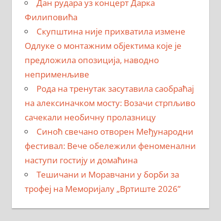
Дан рудара уз концерт Дарка
Филиповића
Скупштина није прихватила измене
Одлуке о монтажним објектима које је
предложила опозиција, наводно
неприменљиве
Рода на тренутак засутавила саобраћај
на алексиначком мосту: Возачи стрпљиво
сачекали необичну пролазницу
Синоћ свечано отворен Међународни
фестивал: Вече обележили феноменални
наступи гостију и домаћина
Тешичани и Моравчани у борби за
трофеј на Меморијалу „Вртиште 2026”