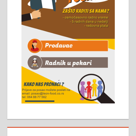
Чистим све врсте димњака.
061/32-13-445