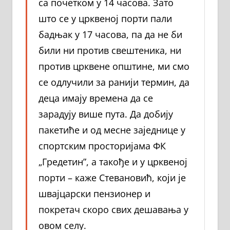
са почетком у 14 часова. Зато
што се у црквеној порти пали
бадњак у 17 часова, па да не би
били ни против свештеника, ни
против црквене општине, ми смо
се одлучили за ранији термин, да
деца имају времена да се
зарадују више пута. Да добију
пакетиће и од месне заједнице у
спортским просторијама ФК
„Гредетин”, а такође и у црквеној
порти – каже Стевановић, који је
швајцарски пензионер и
покретач скоро свих дешавања у
овом селу.