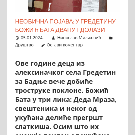
НЕОБИЧНА ПОЈАВА: У ГРЕДЕТИНУ
БОЖИЋ БАТА ДВАПУТ ДОЛАЗИ
05.01.2024.
Нинослав Миљковић
Друштво
Остави коментар
Ове године деца из
алексиначког села Гредетин
за Бадње вече добиће
троструке поклоне. Божић
Бата у три лика: Деда Мраза,
свештеника и неког од
укућана делиће прегршт
слаткиша. Осим што их