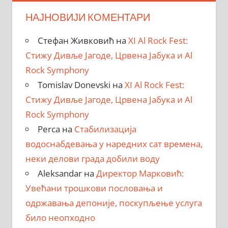
НАЈНОВИЈИ КОМЕНТАРИ
Стефан Живковић
на
XI Al Rock Fest:
Стижу Дивље Јагоде, Црвена Јабука и Al
Rock Symphony
Tomislav Donevski
на
XI Al Rock Fest:
Стижу Дивље Јагоде, Црвена Јабука и Al
Rock Symphony
Perca
на
Стабилизација
водоснабдевања у наредних сат времена,
неки делови града добили воду
Aleksandar
на
Директор Марковић:
Увећани трошкови пословања и
одржавања депоније, поскупљење услуга
било неопходно