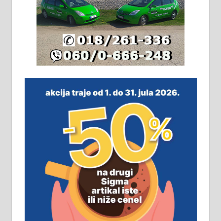
Издајем комплетно опремљену
халу на Житковачком путу, на
плацу површине око 7 ари.
064/321-80-51; 063/102-35-25
На продају легализована, нова,
незавршена кућа површине 160
м2 са плацем од 8 ари у Зеленом
виру у Алексинцу. Могућа
замена. 064/21-63-584
ПОСЛОВНИ ОГЛАСИ
Рудник и флотација Рудник
д.о.о. Рудник запошљава 20
помоћника рудара. Услови:
Основна школа, пожељно радно
искуство на истим и сличним
пословима, али не и неопходан