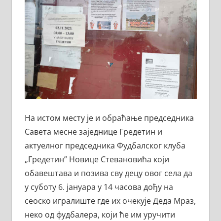
На истом месту је и обраћање председника
Савета месне заједнице Гредетин и
актуелног председника Фудбалског клуба
„Гредетин” Новице Стевановића који
обавештава и позива сву децу овог села да
у суботу 6. јануара у 14 часова дођу на
сеоско игралиште где их очекује Деда Мраз,
неко од фудбалера, који ће им уручити