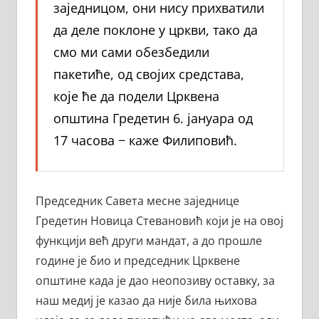
заједницом, они нису прихватили
да деле поклоне у цркви, тако да
смо ми сами обезбедили
пакетиће, од својих средстава,
које ће да подели Црквена
општина Гредетин 6. јануара од
17 часова − каже Филиповић.
Председник Савета месне заједнице
Гредетин Новица Стевановић који је на овој
функцији већ други мандат, а до прошле
године је био и председник Црквене
општине када је дао неопозиву оставку, за
наш медиј је казао да није била њихова