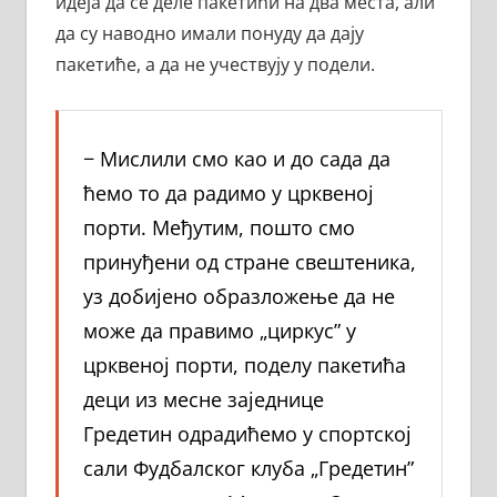
идеја да се деле пакетићи на два места, али
да су наводно имали понуду да дају
пакетиће, а да не учествују у подели.
− Мислили смо као и до сада да
ћемо то да радимо у црквеној
порти. Међутим, пошто смо
принуђени од стране свештеника,
уз добијено образложење да не
може да правимо „циркус” у
црквеној порти, поделу пакетића
деци из месне заједнице
Гредетин одрадићемо у спортској
сали Фудбалског клуба „Гредетин”