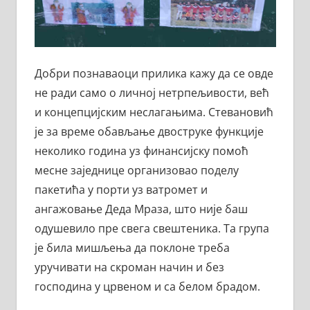
Добри познаваоци прилика кажу да се овде
не ради само о личној нетрпељивости, већ
и концепцијским неслагањима. Стевановић
је за време обављање двоструке функције
неколико година уз финансијску помоћ
месне заједнице организовао поделу
пакетића у порти уз ватромет и
ангажовање Деда Мраза, што није баш
одушевило пре свега свештеника. Та група
је била мишљења да поклоне треба
уручивати на скроман начин и без
господина у црвеном и са белом брадом.