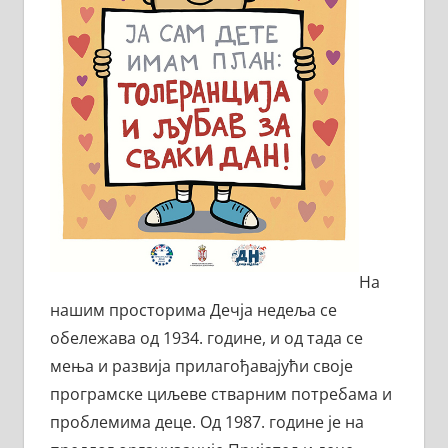
На
нашим просторима Дечја недеља се
обележава од 1934. године, и од тада се
мења и развија прилагођавајући своје
програмске циљеве стварним потребама и
проблемима деце. Од 1987. године је на