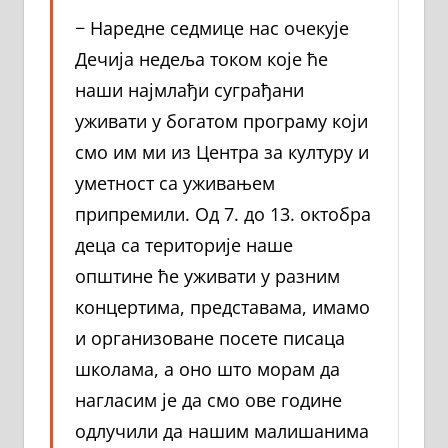
− Наредне седмице нас очекује
Дечија недеља током које ће
наши најмлађи суграђани
уживати у богатом програму који
смо им ми из Центра за културу и
уметност са уживањем
припремили. Од 7. до 13. октобра
деца са територије наше
општине ће уживати у разним
концертима, представама, имамо
и организоване посете писаца
школама, а оно што морам да
нагласим је да смо ове године
одлучили да нашим малишанима