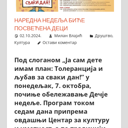
НАРЕДНА НЕДЕЉА БИЋЕ
ПОСВЕЋЕНА ДЕЦИ
02.10.2024.
Милан Влајић
Друштво
,
Култура
Остави коментар
Под слоганом „Ја сам дете
имам план: Толеранција и
љубав за сваки дан!” у
понедељак, 7. октобра,
почиње обележавање Дечје
недеље. Програм током
седам дана припрема
овдашњи Центар за културу