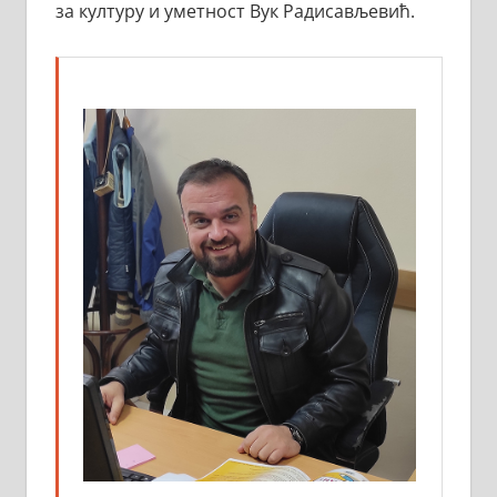
за културу и уметност Вук Радисављевић.