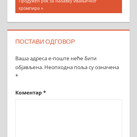
Next
Продужен рок за набавку ивањичког
Post:
кромпира
ПОСТАВИ ОДГОВОР
Ваша адреса е-поште неће бити
објављена.
Неопходна поља су означена
*
Коментар
*