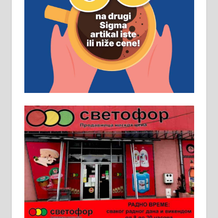
Рудник и флотација Рудник
д.о.о. Рудник запошљава 20
помоћника рудара. Услови:
Основна школа, пожељно радно
искуство на истим и сличним
пословима, али не и неопходан
услов. Обезбеђен смештај,
превоз, исхрана. 032/57-41-122 –
локал 22
Пружам услуге завршних радова
у грађевини, хидроизолације и
молерских радова. 061/25-28-058
Ало таксију потребан возач са Б
категоријом. 064/02-85-511
Потребна два радника за рад на