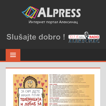
Skip
to
content
Интернет портал Алексинац