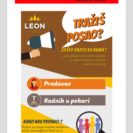
стоваришту „Липа промет” у
Алексинцу. За више
информација доћи лично на
стовариште у улици Максима
Горког 26 сваког радног дана од
8 до 15 часова. 063/465-045
Чистим све врсте димњака.
061/32-13-445