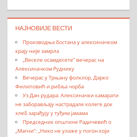
НАЈНОВИЈЕ ВЕСТИ
Производња бостана у алексиначком
крају није замрла
„Веселе осамдесете” вечерас на
Алексиначком Руднику
Вечерас у Трњану фолклор, Дарко
Филиповић и рибља чорба
Уз Дан рудара: Алексиначки камарати
не заборављају настрадале колеге док
хлеб зарађују у туђим јамама
Председник општине Радичевић о
„Магни”: „Нико не улаже у погон који