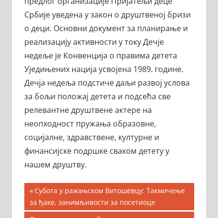
предлог организације Пријатељи деце
Србије уведена у закон о друштвеној бризи
о деци. Основни документ за планирање и
реализацију активности у току Дечје
недеље је Конвенција о правима детета
Уједињених нација усвојена 1989. године.
Дечја недеља подстиче даљи развој услова
за бољи положај детета и подсећа све
релевантне друштвене актере на
неопходност пружања образовне,
социјалне, здравствене, културне и
финансијске подршке сваком детету у
нашем друштву.
Кретање
Previous
Субота у ражањском Витошевцу: Такмичење
Post:
за ђаке, занимљивости за посетиоце
чланка