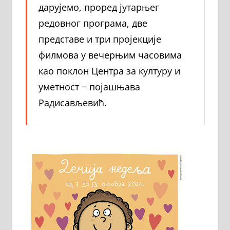
дарујемо, проред јутарњег
редовног програма, две
представе и три пројекције
филмова у вечерњим часовима
као поклон Центра за културу и
уметност − појашњава
Радисављевић.