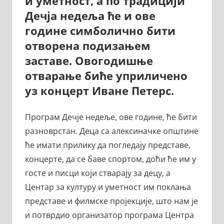
и уметност, а по традицији
Дечја недеља ће и ове
године симболично бити
отворена подизањем
заставе. Овогодишње
отварање биће уприличено
уз концерт Иване Петерс.
Програм Дечје недеље, ове године, ће бити
разноврстан. Деца са алексиначке општине
ће имати прилику да погледају представе,
концерте, да се баве спортом, доћи ће им у
госте и писци који стварају за децу, а
Центар за културу и уметност им поклања
представе и филмске проjекције, што нам је
и потврдио организатор програма Центра