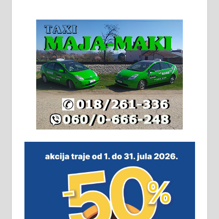
На продају кућа у Алексинцу,
београдски друм. Две одвојене
стамбене целине једна уз другу.
2х150м2, две гараже, централно
грејање на гас и дрва. Две
адресе. 063/71-74-023
Издајем комплетно опремљену
халу на Житковачком путу, на
плацу површине око 7 ари.
064/321-80-51; 063/102-35-25
На продају легализована, нова,
незавршена кућа површине 160
м2 са плацем од 8 ари у Зеленом
виру у Алексинцу. Могућа
замена. 064/21-63-584
ПОСЛОВНИ ОГЛАСИ