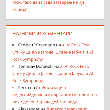
гаси, тако да за сада затварање није
опција”
НАЈНОВИЈИ КОМЕНТАРИ
Стефан Живковић
на
XI Al Rock Fest:
Стижу Дивље Јагоде, Црвена Јабука и Al
Rock Symphony
Tomislav Donevski
на
XI Al Rock Fest:
Стижу Дивље Јагоде, Црвена Јабука и Al
Rock Symphony
Perca
на
Стабилизација
водоснабдевања у наредних сат времена,
неки делови града добили воду
Aleksandar
на
Директор Марковић: