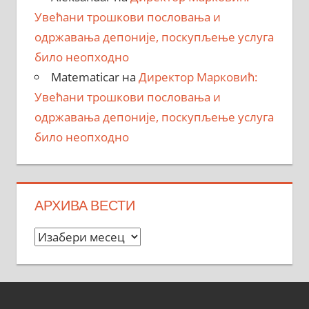
Увећани трошкови пословања и
одржавања депоније, поскупљење услуга
било неопходно
Matematicar
на
Директор Марковић:
Увећани трошкови пословања и
одржавања депоније, поскупљење услуга
било неопходно
АРХИВА ВЕСТИ
Архива
вести