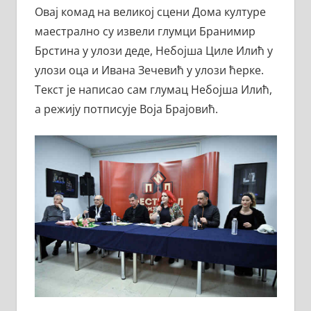
Овај комад на великој сцени Дома културе
маестрално су извели глумци Бранимир
Брстина у улози деде, Небојша Циле Илић у
улози оца и Ивана Зечевић у улози ћерке.
Текст је написао сам глумац Небојша Илић,
а режију потписује Воја Брајовић.