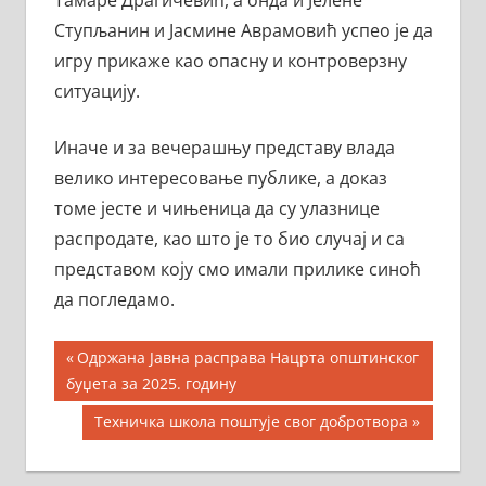
Ступљанин и Јасмине Аврамовић успео је да
игру прикаже као опасну и контроверзну
ситуацију.
Иначе и за вечерашњу представу влада
велико интересовање публике, а доказ
томе јесте и чињеница да су улазнице
распродате, као што је то био случај и са
представом коју смо имали прилике синоћ
да погледамо.
Кретање
Previous
Одржана Јавна расправа Нацрта општинског
Post:
буџета за 2025. годину
чланка
Next
Техничка школа поштује свог добротвора
Post: