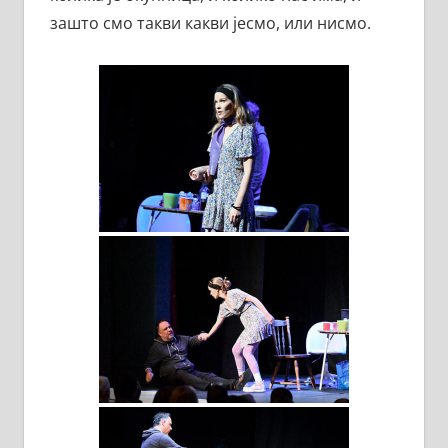
зашто смо такви какви јесмо, или нисмо.