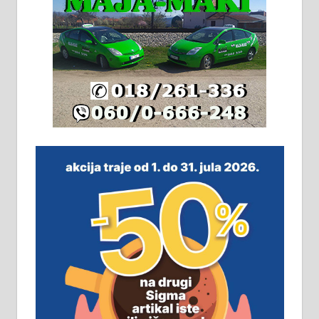
адресе. 063/71-74-023
Издајем комплетно опремљену
халу на Житковачком путу, на
плацу површине око 7 ари.
064/321-80-51; 063/102-35-25
На продају легализована, нова,
незавршена кућа површине 160
м2 са плацем од 8 ари у Зеленом
виру у Алексинцу. Могућа
замена. 064/21-63-584
ПОСЛОВНИ ОГЛАСИ
Рудник и флотација Рудник
д.о.о. Рудник запошљава 20
помоћника рудара. Услови:
Основна школа, пожељно радно