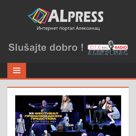
Skip
to
content
Интернет портал Алексинац