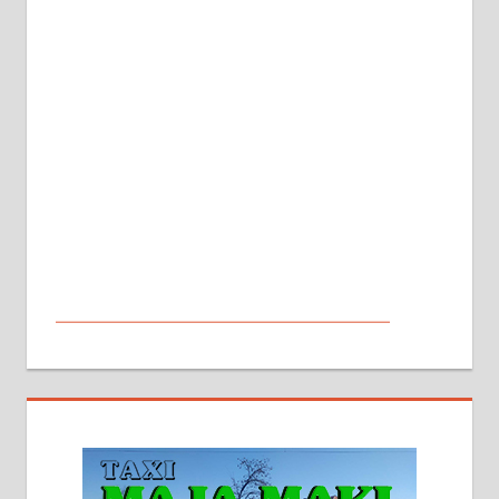
МАЛИ ОГЛАСИ
На продају кућа у Алексинцу,
београдски друм. Две одвојене
стамбене целине једна уз другу.
2х150м2, две гараже, централно
грејање на гас и дрва. Две