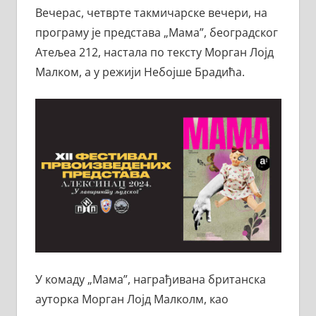
Вечерас, четврте такмичарске вечери, на
програму је представа „Мама”, београдског
Атељеа 212, настала по тексту Морган Лојд
Малком, а у режији Небојше Брадића.
У комаду „Мама”, награђивана британска
ауторка Морган Лојд Малколм, као