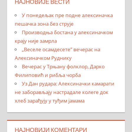
НАЈНОВИЈЕ ВЕСТИ
У понедељак пре подне алексиначка
пешачка зона без струје
Производња бостана у алексиначком
крају није замрла
„Веселе осамдесете” вечерас на
Алексиначком Руднику
Вечерас у Трњану фолклор, Дарко
Филиповић и рибља чорба
Уз Дан рудара: Алексиначки камарати
не заборављају настрадале колеге док
хлеб зарађују у туђим јамама
НАЈНОВИЈИ КОМЕНТАРИ