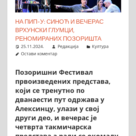
НА ПИП-У: СИНОЋ И ВЕЧЕРАС
ВРХУНСКИ ГЛУМЦИ,
РЕНОМИРАНИХ ПОЗОРИШТА
25.11.2024.
Редакција
Култура
Остави коментар
Позоришни Фестивал
првоизведених представа,
који се тренутно по
дванаести пут одржава у
Алексинцу, улази у свој
други део, и вечерас је
четврта такмичарска
представа а ради се окомаду