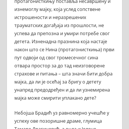
протагонисткињу поставља несавршену и
изнемоглу мајку, која услед сопствене
истрошености и неразрешених
трауматских догађаја из прошлости, не
успева да препозна и умири потребе свог
детета. Изненадна празнина која настаје
након што се Нина (протагонисткиња) први
пут одвоји од свог тромесечног сина
отвара простор за до тад неизговорене
страхове и питања – шта значи бити добра
мајка, да ли је осећај за бригу о детету
унапред предодређен и да ли узнемирена
мајка може смирити уплакано дете?
Небојша Брадић уз равномерно учешће у
успеху ове позоришне драме, глумица
Тамаре Драгичевић, а онда и Јелене