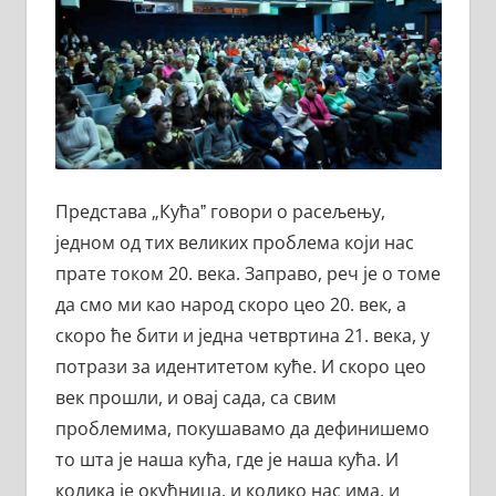
Представа „Кућаˮ говори о расељењу,
једном од тих великих проблема који нас
прате током 20. века. Заправо, реч је о томе
да смо ми као народ скоро цео 20. век, а
скоро ће бити и једна четвртина 21. века, у
потрази за идентитетом куће. И скоро цео
век прошли, и овај сада, са свим
проблемима, покушавамо да дефинишемо
то шта је наша кућа, где је наша кућа. И
колика је окућница, и колико нас има, и