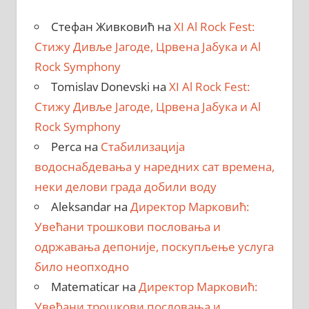
Стефан Живковић
на
XI Al Rock Fest:
Стижу Дивље Јагоде, Црвена Јабука и Al
Rock Symphony
Tomislav Donevski
на
XI Al Rock Fest:
Стижу Дивље Јагоде, Црвена Јабука и Al
Rock Symphony
Perca
на
Стабилизација
водоснабдевања у наредних сат времена,
неки делови града добили воду
Aleksandar
на
Директор Марковић:
Увећани трошкови пословања и
одржавања депоније, поскупљење услуга
било неопходно
Matematicar
на
Директор Марковић:
Увећани трошкови пословања и