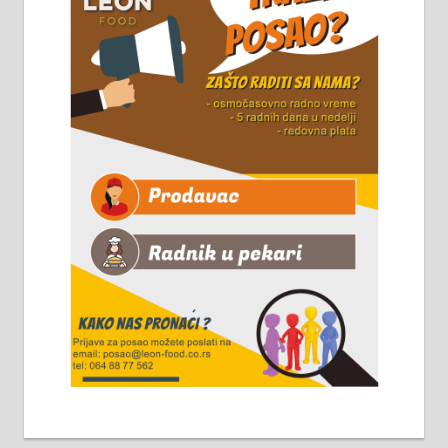
Чистим све врсте димњака.
061/32-13-445