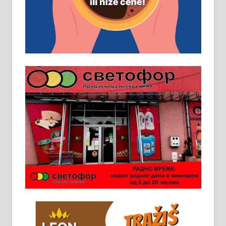
искуство на истим и сличним
пословима, али не и неопходан
услов. Обезбеђен смештај,
превоз, исхрана. 032/57-41-122 –
локал 22
Пружам услуге завршних радова
у грађевини, хидроизолације и
молерских радова. 061/25-28-058
Ало таксију потребан возач са Б
категоријом. 064/02-85-511
Потребна два радника за рад на
стоваришту „Липа промет” у
Алексинцу. За више
информација доћи лично на
стовариште у улици Максима
Горког 26 сваког радног дана од
8 до 15 часова. 063/465-045