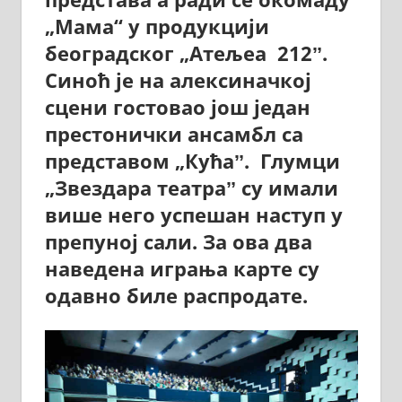
„Мама“ у продукцији
београдског „Атељеа 212ˮ.
Синоћ је на алексиначкој
сцени гостовао још један
престонички ансамбл са
представом „Кућаˮ. Глумци
„Звездара театраˮ су имали
више него успешан наступ у
препуној сали. За ова два
наведена играња карте су
одавно биле распродате.