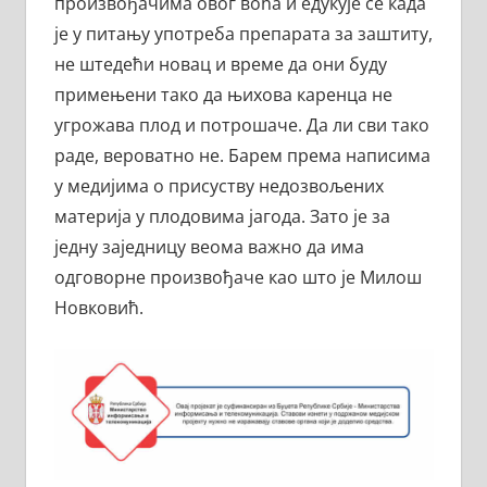
произвођачима овог воћа и едукује се када
је у питању употреба препарата за заштиту,
не штедећи новац и време да они буду
примењени тако да њихова каренца не
угрожава плод и потрошаче. Да ли сви тако
раде, вероватно не. Барем према написима
у медијима о присуству недозвољених
материја у плодовима јагода. Зато је за
једну заједницу веома важно да има
одговорне произвођаче као што је Милош
Новковић.