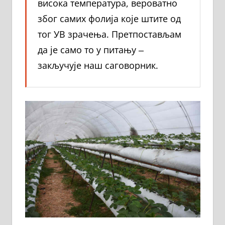
висока температура, вероватно
због самих фолија које штите од
тог УВ зрачења. Претпостављам
да је само то у питању ‒
закључује наш саговорник.