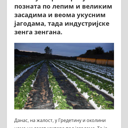
позната по лепим и великим
засадима и веома укусним
јагодама, тада индустријске
зенга зенгана.
Данас, на жалост, у Гредетину и околини