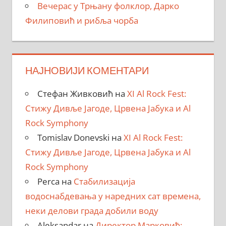
Вечерас у Трњану фолклор, Дарко
Филиповић и рибља чорба
НАЈНОВИЈИ КОМЕНТАРИ
Стефан Живковић
на
XI Al Rock Fest:
Стижу Дивље Јагоде, Црвена Јабука и Al
Rock Symphony
Tomislav Donevski
на
XI Al Rock Fest:
Стижу Дивље Јагоде, Црвена Јабука и Al
Rock Symphony
Perca
на
Стабилизација
водоснабдевања у наредних сат времена,
неки делови града добили воду
Aleksandar
на
Директор Марковић: