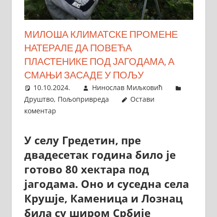
МИЛОША КЛИМАТСКЕ ПРОМЕНЕ
НАТЕРАЛЕ ДА ПОВЕЋА
ПЛАСТЕНИКЕ ПОД ЈАГОДАМА, А
СМАЊИ ЗАСАДЕ У ПОЉУ
10.10.2024.
Нинослав Миљковић
Друштво
,
Пољопривреда
Остави
коментар
У селу Гредетин, пре
двадесетак година било је
готово 80 хектара под
јагодама. Оно и суседна села
Крушје, Каменица и Лознац
била су широм Србије