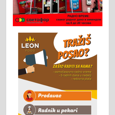
Потребна два радника за рад на
стоваришту „Липа промет” у
Алексинцу. За више
информација доћи лично на
стовариште у улици Максима
Горког 26 сваког радног дана од
8 до 15 часова. 063/465-045
Чистим све врсте димњака.
061/32-13-445