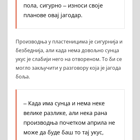
пола, сигурно ‒ износи своје
планове овај јагодар.
Производња у пластеницима је сигурнија и
безбеднија, али када нема довољно сунца
укус је слабији него на отвореном. То би се
могло закључити у разговору која је јагода
боља.
‒ Када има сунца и нема неке
велике разлике, али нека рана
производња почетком априла не
може да буде баш то тај укус,