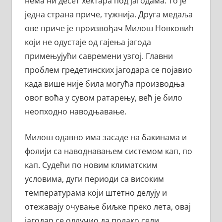
нема ни десет хектара под јагодама. То је
једна страна приче, тужнија. Друга медаља
ове приче је произвођач Милош Новковић
који не одустаје од гајења јагода
примењујући савремени узгој. Главни
проблем гредетинских јагодара се појавио
када више није била могућа производња
овог воћа у сувом ратарењу, већ је било
неопходно наводњавање.
Милош одавно има засаде на бакинама и
фолији са наводнавањем системом кап, по
кап. Судећи по новим климатским
условима, дуги периоди са високим
температурама који штетно делују и
отежавају очување биљке преко лета, овај
јагодар се одлучио да полако сели