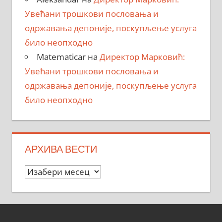
Увећани трошкови пословања и
одржавања депоније, поскупљење услуга
било неопходно
Matematicar
на
Директор Марковић:
Увећани трошкови пословања и
одржавања депоније, поскупљење услуга
било неопходно
АРХИВА ВЕСТИ
Архива
вести