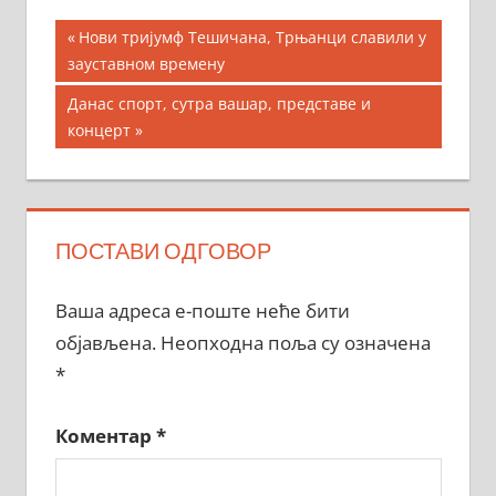
Кретање
Previous
Нови тријумф Тешичана, Трњанци славили у
Post:
зауставном времену
чланка
Next
Данас спорт, сутра вашар, представе и
Post:
концерт
ПОСТАВИ ОДГОВОР
Ваша адреса е-поште неће бити
објављена.
Неопходна поља су означена
*
Коментар
*