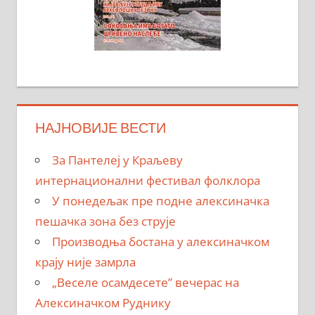
НАЈНОВИЈЕ ВЕСТИ
За Пантелеј у Краљеву
интернационални фестивал фолклора
У понедељак пре подне алексиначка
пешачка зона без струје
Производња бостана у алексиначком
крају није замрла
„Веселе осамдесете” вечерас на
Алексиначком Руднику