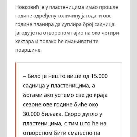
Новковић је у пластеницима имао прошле
године одређену количину јагода, и ове
године планира да дуплира број садница.
Јагоду је на отвореном гајио на око четири
хектара и полако ће смањивати те
површине.
‒ Било је нешто више од 15.000
садница у пластеницима, а
богами ако успемо све до краја
сезоне ове године биће око
30.000 биљака. Скоро дупло у
пластеницима, с тим што ће на
отвореном бити смањено на