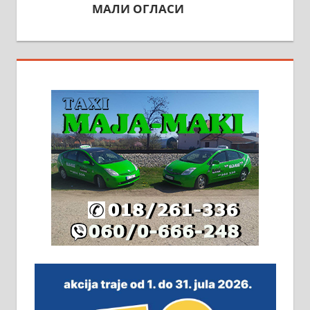
На продају кућа у Алексинцу,
београдски друм. Две одвојене
стамбене целине једна уз другу.
2х150м2, две гараже, централно
грејање на гас и дрва. Две
адресе. 063/71-74-023
Издајем комплетно опремљену
халу на Житковачком путу, на
плацу површине око 7 ари.
064/321-80-51; 063/102-35-25
На продају легализована, нова,
незавршена кућа површине 160
м2 са плацем од 8 ари у Зеленом
виру у Алексинцу. Могућа
замена. 064/21-63-584