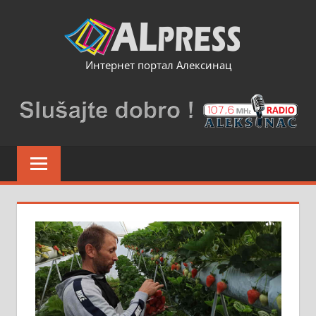
Skip
to
content
Интернет портал Алексинац