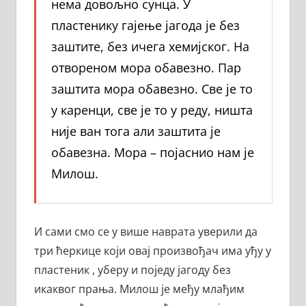
нема довољно сунца. У
пластенику гајење јагода је без
заштите, без ичега хемијског. На
отвореном мора обавезно. Пар
заштита мора обавезно. Све је то
у каренци, све је то у реду, ништа
није ван тога али заштита је
обавезна. Мора – појаснио нам је
Милош.
И сами смо се у више наврата уверили да
три ћеркице који овај произвођач има уђу у
пластеник , уберу и поједу јагоду без
икаквог прања. Милош је међу млађим