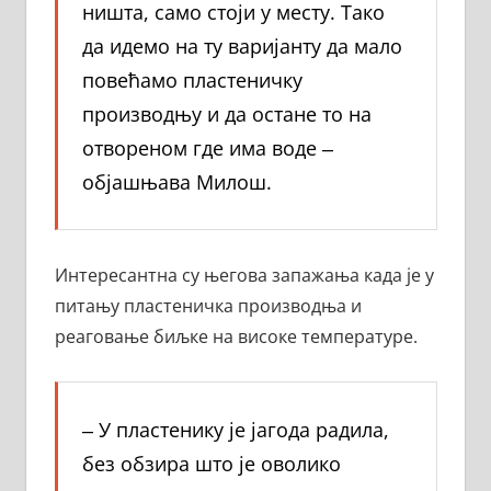
ништа, само стоји у месту. Тако
да идемо на ту варијанту да мало
повећамо пластеничку
производњу и да остане то на
отвореном где има воде ‒
објашњава Милош.
Интересантна су његова запажања када је у
питању пластеничка производња и
реаговање биљке на високе температуре.
‒ У пластенику је јагода радила,
без обзира што је оволико