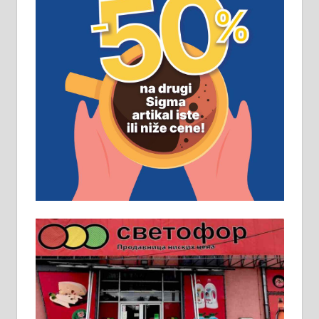
ПОСЛОВНИ ОГЛАСИ
Рудник и флотација Рудник
д.о.о. Рудник запошљава 20
помоћника рудара. Услови:
Основна школа, пожељно радно
искуство на истим и сличним
пословима, али не и неопходан
услов. Обезбеђен смештај,
превоз, исхрана. 032/57-41-122 –
локал 22
Пружам услуге завршних радова
у грађевини, хидроизолације и
молерских радова. 061/25-28-058
Ало таксију потребан возач са Б
категоријом. 064/02-85-511