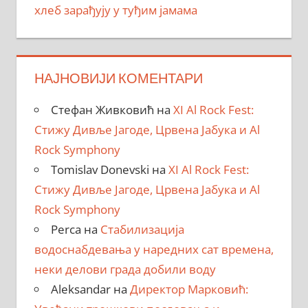
хлеб зарађују у туђим јамама
НАЈНОВИЈИ КОМЕНТАРИ
Стефан Живковић
на
XI Al Rock Fest:
Стижу Дивље Јагоде, Црвена Јабука и Al
Rock Symphony
Tomislav Donevski
на
XI Al Rock Fest:
Стижу Дивље Јагоде, Црвена Јабука и Al
Rock Symphony
Perca
на
Стабилизација
водоснабдевања у наредних сат времена,
неки делови града добили воду
Aleksandar
на
Директор Марковић: