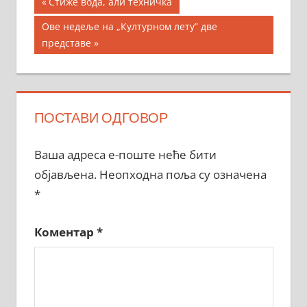
Кретање
Previous
Стиже вода, али техничка
Post:
чланка
Next
Ове недеље на „Културном лету” две
Post:
представе
ПОСТАВИ ОДГОВОР
Ваша адреса е-поште неће бити
објављена.
Неопходна поља су означена
*
Коментар
*