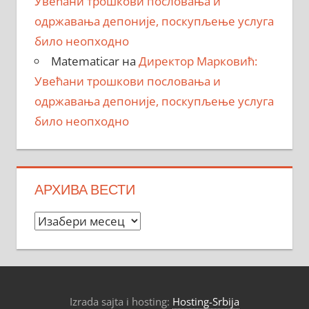
Увећани трошкови пословања и
одржавања депоније, поскупљење услуга
било неопходно
Matematicar
на
Директор Марковић:
Увећани трошкови пословања и
одржавања депоније, поскупљење услуга
било неопходно
АРХИВА ВЕСТИ
Архива
вести
Izrada sajta i hosting:
Hosting-Srbija