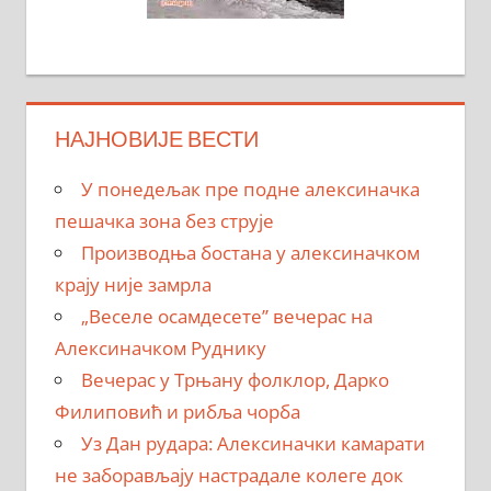
НАЈНОВИЈЕ ВЕСТИ
У понедељак пре подне алексиначка
пешачка зона без струје
Производња бостана у алексиначком
крају није замрла
„Веселе осамдесете” вечерас на
Алексиначком Руднику
Вечерас у Трњану фолклор, Дарко
Филиповић и рибља чорба
Уз Дан рудара: Алексиначки камарати
не заборављају настрадале колеге док