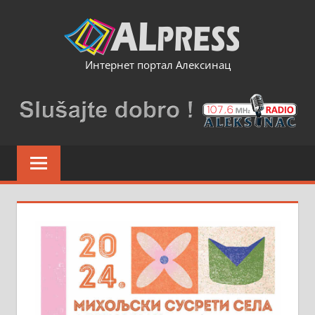
Skip
to
content
Интернет портал Алексинац