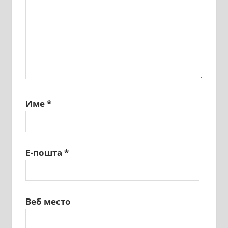
Име
*
Е-пошта
*
Веб место