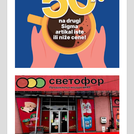
ПОСЛОВНИ ОГЛАСИ
Рудник и флотација Рудник
д.о.о. Рудник запошљава 20
помоћника рудара. Услови:
Основна школа, пожељно радно
искуство на истим и сличним
пословима, али не и неопходан
услов. Обезбеђен смештај,
превоз, исхрана. 032/57-41-122 –
локал 22
Пружам услуге завршних радова
у грађевини, хидроизолације и
молерских радова. 061/25-28-058
Ало таксију потребан возач са Б
категоријом. 064/02-85-511