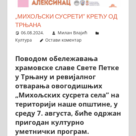
„МИХОЉСКИ СУСРЕТИ” КРЕЋУ ОД
ТРЊАНА
06.08.2024.
Милан Влајић
Култура
Остави коментар
Поводом обележавања
храмовске славе Свете Петке
у Трњану и ревијалног
отварања овогодишњих
„Михољских сусрета села” на
територији наше општине, у
среду 7. августа, биће одржан
пригодан културно
уметнички програм.