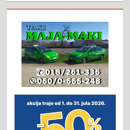
На продају кућа у Алексинцу,
београдски друм. Две одвојене
стамбене целине једна уз другу.
2х150м2, две гараже, централно
грејање на гас и дрва. Две
адресе. 063/71-74-023
Издајем комплетно опремљену
халу на Житковачком путу, на
плацу површине око 7 ари.
064/321-80-51; 063/102-35-25
На продају легализована, нова,
незавршена кућа површине 160
м2 са плацем од 8 ари у Зеленом
виру у Алексинцу. Могућа
замена. 064/21-63-584