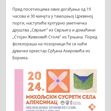
Пред посетиоцима ових догађања од 19
часова и 30 минута у тамошњој Црквеној
порти, наступиће културно уметничка
друштва „Сврљиг” из Сврљига и домаћини
„Стојан Живковић Столе” из Трњана. Поред
фолклораша на позорници ће се наћи
дувачки оркестар Срђана Азировића из
Бојника.