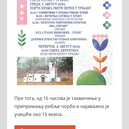
Пре тога, од 16 часова је такмичење у
припремању рибље чорбе и најављено је
учешће око 15 екипа.