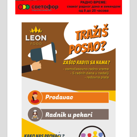
Потребна два радника за рад на
стоваришту „Липа промет” у
Алексинцу. За више
информација доћи лично на
стовариште у улици Максима
Горког 26 сваког радног дана од
8 до 15 часова. 063/465-045
Чистим све врсте димњака.
061/32-13-445