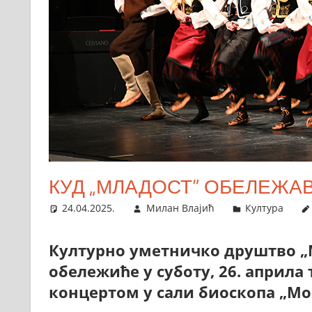
КУД „МЛАДОСТ” ОБЕЛЕЖАВ
24.04.2025.
Милан Влајић
Култура
Културно уметничко друштво „М
обележиће у суботу, 26. апри
концертом у сали биоскопа „Мо