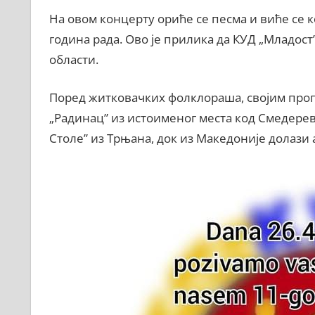
На овом концерту ориће се песма и виће се
година рада. Ово је прилика да КУД „Младост”
области.
Поред житковачких фолклораша, својим прог
„Радинац” из истоименог места код Смедерев
Столе” из Трњана, док из Македоније долази 