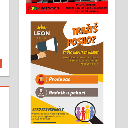
Чистим све врсте димњака.
061/32-13-445