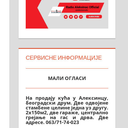
СЕРВИСНЕ ИНФОРМАЦИЈЕ
МАЛИ ОГЛАСИ
На продају кућа у Алексинцу,
београдски друм. Две одвојене
стамбене целине једна уз другу.
2х150м2, две гараже, централно
грејање на гас и дрва. Две
адресе. 063/71-74-023