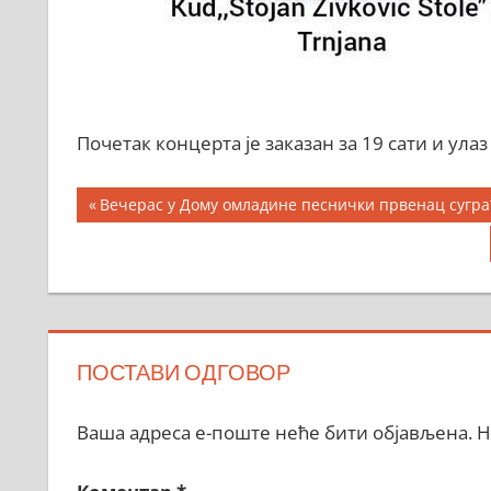
Почетак концерта је заказан за 19 сати и ула
Кретање
Previous
Вечерас у Дому омладине песнички првенац сугр
Post:
чланка
ПОСТАВИ ОДГОВОР
Ваша адреса е-поште неће бити објављена.
Н