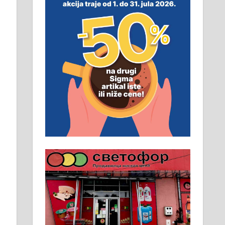
неопходан услов. Обезбеђен
смештај, превоз, исхрана.
032/57-41-122 – локал 22
Пружам услуге завршних
радова у грађевини,
хидроизолације и молерских
радова. 061/25-28-058
Ало таксију потребан возач са Б
категоријом. 064/02-85-511
Потребна два радника за рад на
стоваришту „Липа промет” у
Алексинцу. За више
информација доћи лично на
стовариште у улици Максима
Горког 26 сваког радног дана од
8 до 15 часова. 063/465-045