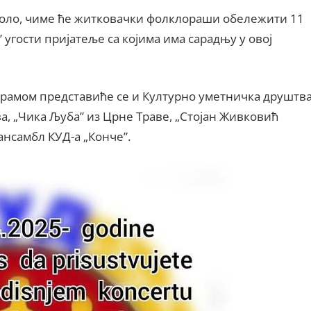
 коло, чиме ће житковачки фолклораши обележити 11
 угости пријатеље са којима има сарадњу у овој
рамом представиће се и Културно уметничка друштв
а, „Чика Љуба” из Црне Траве, „Стојан Живковић
ансамбл КУД-а „Конче”.