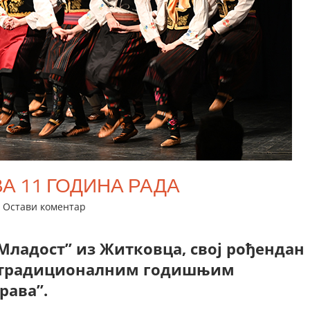
А 11 ГОДИНА РАДА
Остави коментар
ладост” из Житковца, свој рођендан
ла традиционалним годишњим
рава”.