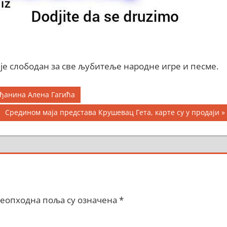
з је слободан за све љубитеље народне игре и песме.
ађанина Алена Гагића
Next
Средином маја представа Крушевац Гета, карте су у продаји
Post:
еопходна поља су означена
*