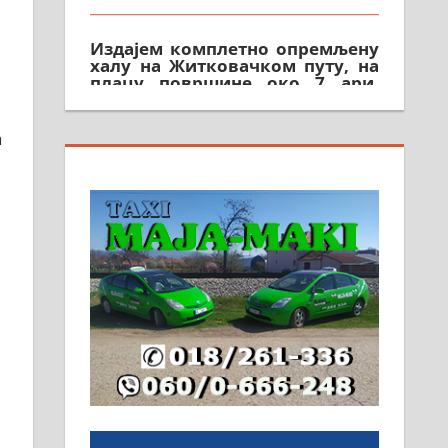
Издајем комплетно опремљену
халу на Житковачком путу, на
плацу површине око 7 ари.
064/321-80-51; 063/102-35-25
а
На продају легализована, нова,
незавршена кућа површине 160
м2 са плацем од 8 ари у
Зеленом виру у Алексинцу.
Могућа замена. 064/21-63-584
ПОСЛОВНИ ОГЛАСИ
Рудник и флотација Рудник
д.о.о. Рудник запошљава 20
помоћника рудара. Услови:
Основна школа, пожељно
радно искуство на истим и
сличним пословима, али не и