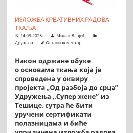
ИЗЛОЖБА КРЕАТИВНИХ РАДОВА
ТКАЉА
14.03.2025.
Милан Влајић
Друштво
Остави коментар
Након одржане обуке
о основама ткања која је
спроведена у оквиру
пројекта „Од разбоја до срца”
Удружења „Супер жене” из
Тешице, сутра ће бити
уручени сертификати
полазницама и биће
уприличена изложба радова