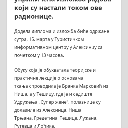
који су настали током ове
радионице.
Додела диплома и изложба биће одржане
сутра, 15. марта у Туристичком
информативном центру у Алексинцу са
почетком у 13 часова.
Обуку која је обухватала теоријске и
практичне лекције о основама
ткања спроводила је Бранка Марковић из
Ниша, а у Тешицу, где је и седиште
Удружења „Супер жене”, полазнице су
долазиле из Алексинца, Ниша,
Трњана, Гредетина, Тешице, Лужана,
Рутевца и Лоћике.