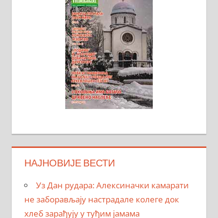
НАЈНОВИЈЕ ВЕСТИ
Уз Дан рудара: Алексиначки камарати
не заборављају настрадале колеге док
хлеб зарађују у туђим јамама