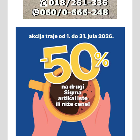
064/321-80-51; 063/102-35-25
На продају легализована, нова,
незавршена кућа површине 160
м2 са плацем од 8 ари у Зеленом
виру у Алексинцу. Могућа
замена. 064/21-63-584
ПОСЛОВНИ ОГЛАСИ
Рудник и флотација Рудник
д.о.о. Рудник запошљава 20
помоћника рудара. Услови:
Основна школа, пожељно радно
искуство на истим и сличним
пословима, али не и неопходан
услов. Обезбеђен смештај,
превоз, исхрана. 032/57-41-122 –
локал 22