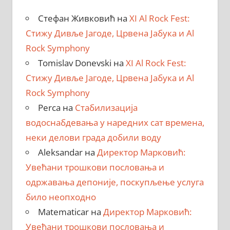
Стефан Живковић
на
XI Al Rock Fest:
Стижу Дивље Јагоде, Црвена Јабука и Al
Rock Symphony
Tomislav Donevski
на
XI Al Rock Fest:
Стижу Дивље Јагоде, Црвена Јабука и Al
Rock Symphony
Perca
на
Стабилизација
водоснабдевања у наредних сат времена,
неки делови града добили воду
Aleksandar
на
Директор Марковић:
Увећани трошкови пословања и
одржавања депоније, поскупљење услуга
било неопходно
Matematicar
на
Директор Марковић:
Увећани трошкови пословања и