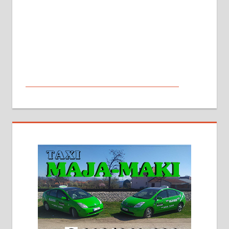
МАЛИ ОГЛАСИ
На продају кућа у Алексинцу,
београдски друм. Две одвојене
стамбене целине једна уз другу.
2х150м2, две гараже, централно
грејање на гас и дрва. Две
адресе. 063/71-74-023
Издајем комплетно опремљену
халу на Житковачком путу, на
плацу површине око 7 ари.