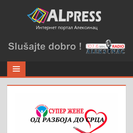
Skip
to
content
Интернет портал Алексинац