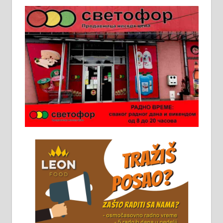
Пружам услуге завршних радова
у грађевини, хидроизолације и
молерских радова. 061/25-28-058
Ало таксију потребан возач са Б
категоријом. 064/02-85-511
Потребна два радника за рад на
стоваришту „Липа промет” у
Алексинцу. За више
информација доћи лично на
стовариште у улици Максима
Горког 26 сваког радног дана од
8 до 15 часова. 063/465-045
Чистим све врсте димњака.
061/32-13-445