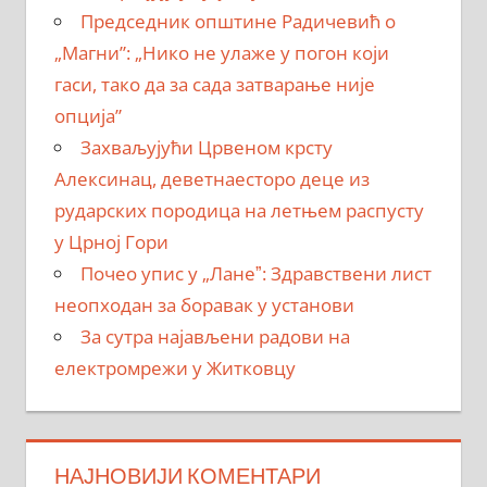
Председник општине Радичевић о
„Магни”: „Нико не улаже у погон који
гаси, тако да за сада затварање није
опција”
Захваљујући Црвеном крсту
Алексинац, деветнаесторо деце из
рударских породица на летњем распусту
у Црној Гори
Почео упис у „Ланеˮ: Здравствени лист
неопходан за боравак у установи
За сутра најављени радови на
електромрежи у Житковцу
НАЈНОВИЈИ КОМЕНТАРИ