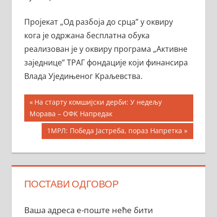
Пројекат „Од разбоја до срца” у оквиру
кога је одржана бесплатна обука
реализован је у оквиру програма „Активне
заједнице” ТРАГ фондације који финансира
Влада Уједињеног Kраљевства.
Кретање
Previous
На старту комшијски дерби: У недељу
Post:
Морава – ОФК Напредак
чланка
Next
1МРЛ: Победа Јастреба, пораз Напретка
Post:
ПОСТАВИ ОДГОВОР
Ваша адреса е-поште неће бити