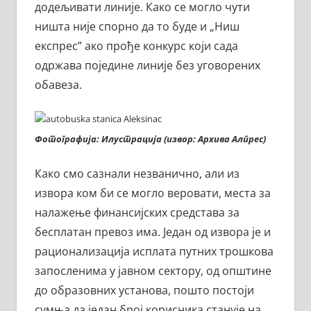
додељивати линије. Како се могло чути
ништа није спорно да то буде и „Ниш
експрес” ако прође конкурс који сада
одржава поједине линије без уговорених
обавеза.
Фотографија: Илустрација (извор: Архива Алпрес)
Како смо сазнали незванично, али из
извора ком би се могло веровати, места за
налажење финансијских средстава за
бесплатан превоз има. Један од извора је и
рационализација исплата путних трошкова
запосленима у јавном сектору, од општине
до образовних установа, пошто постоји
сумња да један број корисника станује на