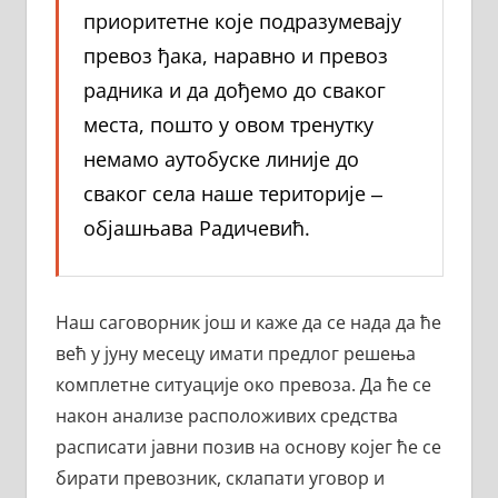
приоритетне које подразумевају
превоз ђака, наравно и превоз
радника и да дођемо до сваког
места, пошто у овом тренутку
немамо аутобуске линије до
сваког села наше територије ‒
објашњава Радичевић.
Наш саговорник још и каже да се нада да ће
већ у јуну месецу имати предлог решења
комплетне ситуације око превоза. Да ће се
након анализе расположивих средства
расписати јавни позив на основу којег ће се
бирати превозник, склапати уговор и