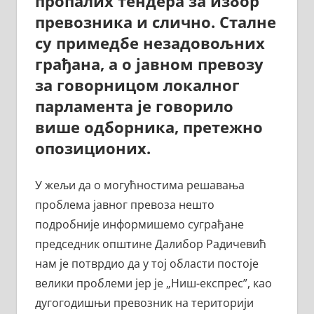
пропалих тендера за избор
превозника и слично. Сталне
су примедбе незадовољних
грађана, а о јавном превозу
за говорницом локалног
парламента је говорило
више одборника, претежно
опозиционих.
У жељи да о могућностима решавања
проблема јавног превоза нешто
подробније информишемо суграђане
председник општине Далибор Радичевић
нам је потврдио да у тој области постоје
велики проблеми јер је „Ниш-експрес”, као
дугогодишњи превозник на територији