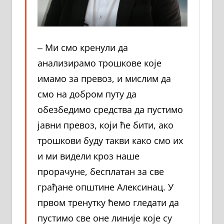
‒ Ми смо кренули да
анализирамо трошкове које
имамо за превоз, и мислим да
смо на добром путу да
обезбедимо средства да пустимо
јавни превоз, који ће бити, ако
трошкови буду такви како смо их
и ми видели кроз наше
прорачуне, бесплатан за све
грађане општине Алексинац. У
првом тренутку ћемо гледати да
пустимо све оне линије које су