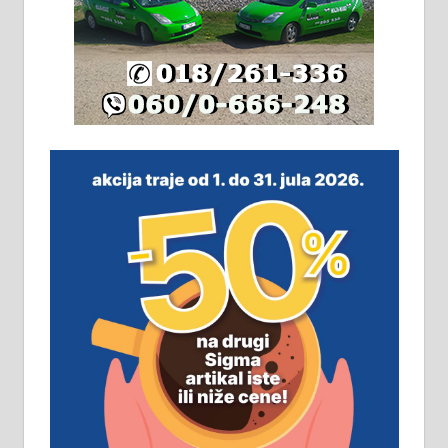
Издајем комплетно опремљену
халу на Житковачком путу, на
плацу површине око 7 ари.
064/321-80-51; 063/102-35-25
На продају легализована, нова,
незавршена кућа површине 160
м2 са плацем од 8 ари у Зеленом
виру у Алексинцу. Могућа
замена. 064/21-63-584
ПОСЛОВНИ ОГЛАСИ
Рудник и флотација Рудник
д.о.о. Рудник запошљава 20
помоћника рудара. Услови:
Основна школа, пожељно радно
искуство на истим и сличним
пословима, али не и неопходан