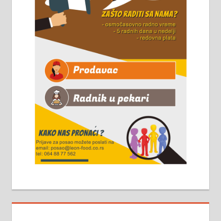
Чистим све врсте димњака.
061/32-13-445