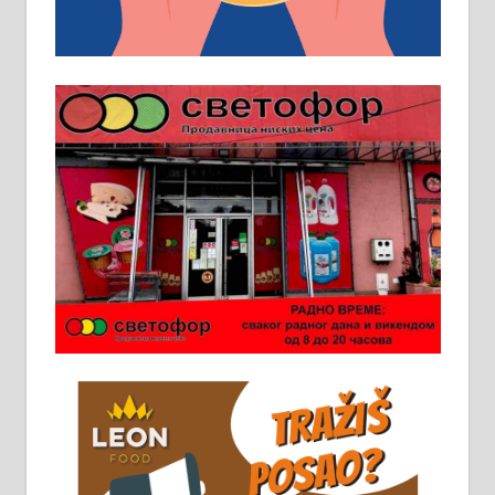
услов. Обезбеђен смештај,
превоз, исхрана. 032/57-41-122 –
локал 22
Пружам услуге завршних радова
у грађевини, хидроизолације и
молерских радова. 061/25-28-058
Ало таксију потребан возач са Б
категоријом. 064/02-85-511
Потребна два радника за рад на
стоваришту „Липа промет” у
Алексинцу. За више
информација доћи лично на
стовариште у улици Максима
Горког 26 сваког радног дана од
8 до 15 часова. 063/465-045