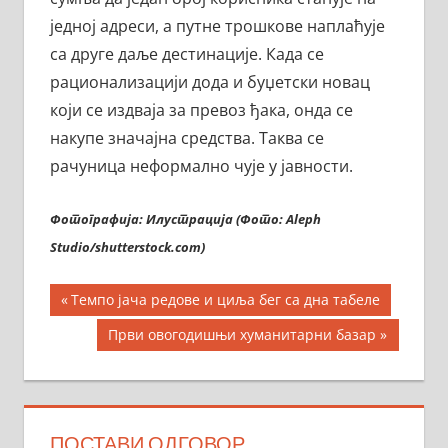
једној адреси, а путне трошкове наплаћује
са друге даље дестинације. Када се
рационализацији дода и буџетски новац
који се издваја за превоз ђака, онда се
накупе значајна средства. Таква се
рачуница неформално чује у јавности.
Фотографија: Илустрација
(Фото: Aleph
Studio/shutterstock.com)
Кретање
Previous
Темпо јача редове и циља бег са дна табеле
Post:
чланка
Next
Први овогодишњи хуманитарни базар
Post:
ПОСТАВИ ОДГОВОР