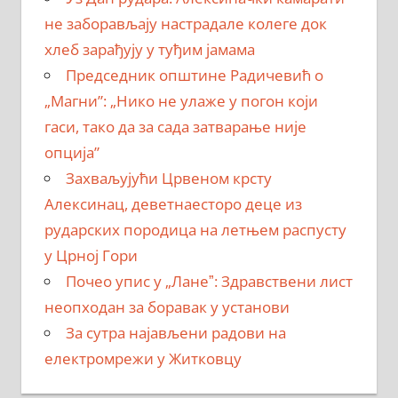
не заборављају настрадале колеге док
хлеб зарађују у туђим јамама
Председник општине Радичевић о
„Магни”: „Нико не улаже у погон који
гаси, тако да за сада затварање није
опција”
Захваљујући Црвеном крсту
Алексинац, деветнаесторо деце из
рударских породица на летњем распусту
у Црној Гори
Почео упис у „Ланеˮ: Здравствени лист
неопходан за боравак у установи
За сутра најављени радови на
електромрежи у Житковцу