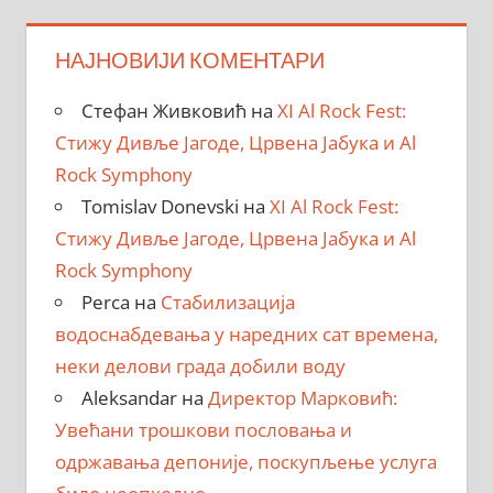
НАЈНОВИЈИ КОМЕНТАРИ
Стефан Живковић
на
XI Al Rock Fest:
Стижу Дивље Јагоде, Црвена Јабука и Al
Rock Symphony
Tomislav Donevski
на
XI Al Rock Fest:
Стижу Дивље Јагоде, Црвена Јабука и Al
Rock Symphony
Perca
на
Стабилизација
водоснабдевања у наредних сат времена,
неки делови града добили воду
Aleksandar
на
Директор Марковић:
Увећани трошкови пословања и
одржавања депоније, поскупљење услуга