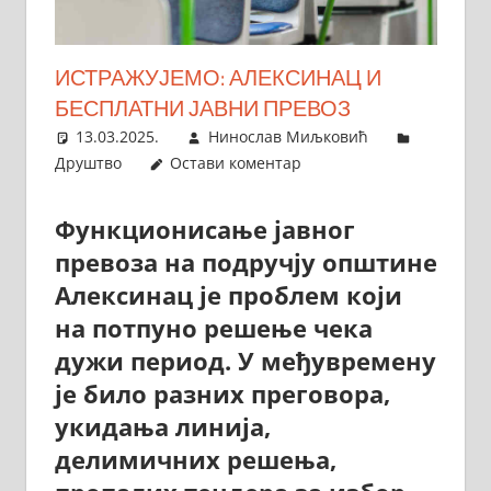
ИСТРАЖУЈЕМО: АЛЕКСИНАЦ И
БЕСПЛАТНИ ЈАВНИ ПРЕВОЗ
13.03.2025.
Нинослав Миљковић
Друштво
Остави коментар
Функционисање јавног
превоза на подручју општине
Алексинац је проблем који
на потпуно решење чека
дужи период. У међувремену
је било разних преговора,
укидања линија,
делимичних решења,