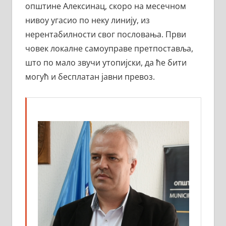
општине Алексинац, скоро на месечном
нивоу угасио по неку линију, из
нерентабилности свог пословања. Први
човек локалне самоуправе претпоставља,
што по мало звучи утопијски, да ће бити
могућ и бесплатан јавни превоз.