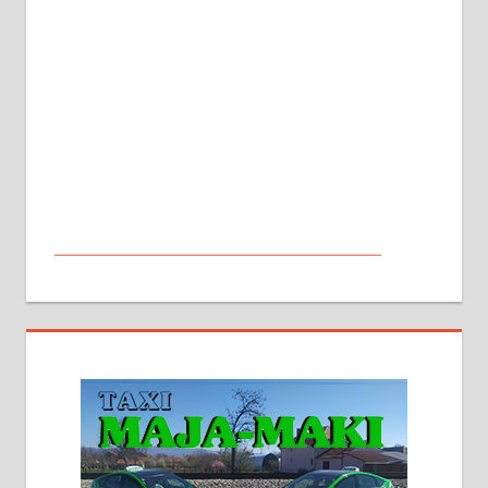
МАЛИ ОГЛАСИ
На продају кућа у Алексинцу,
београдски друм. Две одвојене
стамбене целине једна уз другу.
2х150м2, две гараже, централно
грејање на гас и дрва. Две
адресе. 063/71-74-023