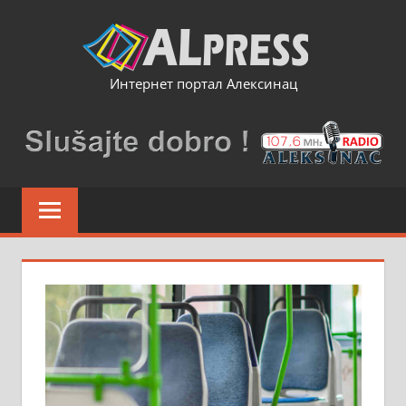
Skip
to
content
Интернет портал Алексинац