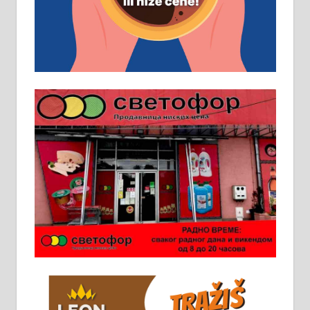
услов. Обезбеђен смештај,
превоз, исхрана. 032/57-41-122 –
локал 22
Пружам услуге завршних радова
у грађевини, хидроизолације и
молерских радова. 061/25-28-058
Ало таксију потребан возач са Б
категоријом. 064/02-85-511
Потребна два радника за рад на
стоваришту „Липа промет” у
Алексинцу. За више
информација доћи лично на
стовариште у улици Максима
Горког 26 сваког радног дана од
8 до 15 часова. 063/465-045