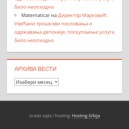
било неопходно
Matematicar
на
Директор Марковић:
Увећани трошкови пословања и
одржавања депоније, поскупљење услуга
било неопходно
АРХИВА ВЕСТИ
Архива
вести
Izrada sajta i hosting:
Hosting-Srbija