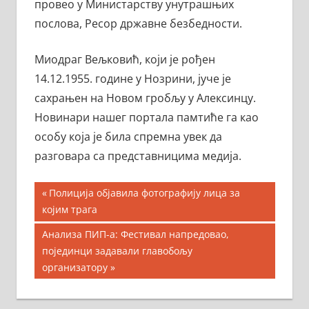
провео у Министарству унутрашњих
послова, Ресор државне безбедности.
Миодраг Вељковић, који је рођен
14.12.1955. године у Нозрини, јуче је
сахрањен на Новом гробљу у Алексинцу.
Новинари нашег портала памтиће га као
особу која је била спремна увек да
разговара са представницима медија.
Кретање
Previous
Полиција објавила фотографију лица за
Post:
којим трага
чланка
Next
Анализа ПИП-а: Фестивал напредовао,
Post:
појединци задавали главобољу
организатору