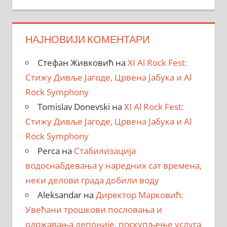
НАЈНОВИЈИ КОМЕНТАРИ
Стефан Живковић
на
XI Al Rock Fest:
Стижу Дивље Јагоде, Црвена Јабука и Al
Rock Symphony
Tomislav Donevski
на
XI Al Rock Fest:
Стижу Дивље Јагоде, Црвена Јабука и Al
Rock Symphony
Perca
на
Стабилизација
водоснабдевања у наредних сат времена,
неки делови града добили воду
Aleksandar
на
Директор Марковић:
Увећани трошкови пословања и
одржавања депоније, поскупљење услуга