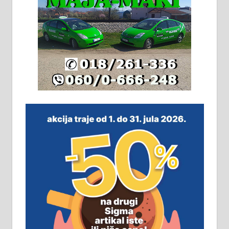
Издајем комплетно опремљену
халу на Житковачком путу, на
плацу површине око 7 ари.
064/321-80-51; 063/102-35-25
На продају легализована, нова,
незавршена кућа површине 160
м2 са плацем од 8 ари у Зеленом
виру у Алексинцу. Могућа
замена. 064/21-63-584
ПОСЛОВНИ ОГЛАСИ
Рудник и флотација Рудник
д.о.о. Рудник запошљава 20
помоћника рудара. Услови:
Основна школа, пожељно радно
искуство на истим и сличним
пословима, али не и неопходан