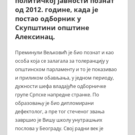
политичкој јавности познат
од 2012. године, када је
постао одборник у
Скупштини општине
Алексинац.
Преминули Вељковић је био познат и као
особа која се залагала за толеранцију у
општинском парламенту и то је показивао
и приликом обављања, у једном периоду,
дужности шефа владајуће одборничке
групе Српске напредне странке. По
образовању је био дипломирани
дефектолог, а пре тог стеченог звања
завршио је Вишу школу унутрашњих
послова у Београду. Свој радни век је