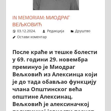
IN MEMORIAM: МИОДРАГ
ВЕЉКОВИЋ
03.12.2024.
Редакција
Друштво
Остави коментар
После краће и тешке болести
у 69. години 29. новембра
преминуо је Миодраг
Вељковић из Алексинца који
је до тада обављао функцију
члана Општинског већа
општине Алексинац.
Вељковић је алексиначкој