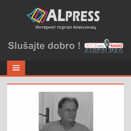
Skip
to
content
Интернет портал Алексинац