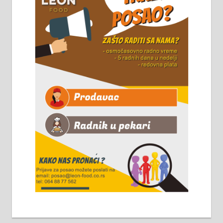
Чистим све врсте димњака.
061/32-13-445