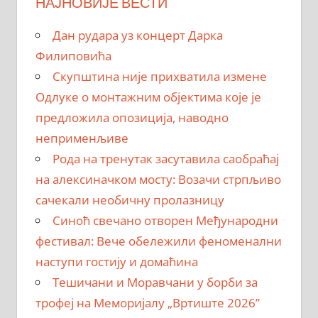
НАЈНОВИЈЕ ВЕСТИ
Дан рудара уз концерт Дарка
Филиповића
Скупштина није прихватила измене
Одлуке о монтажним објектима које је
предложила опозиција, наводно
неприменљиве
Рода на тренутак засутавила саобраћај
на алексиначком мосту: Возачи стрпљиво
сачекали необичну пролазницу
Синоћ свечано отворен Међународни
фестивал: Вече обележили феноменални
наступи гостију и домаћина
Тешичани и Моравчани у борби за
трофеј на Меморијалу „Вртиште 2026”