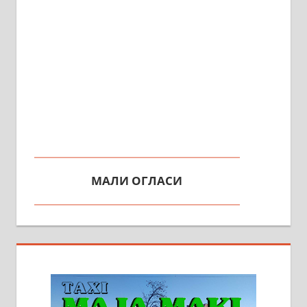
МАЛИ ОГЛАСИ
На продају кућа у Алексинцу,
београдски друм. Две одвојене
стамбене целине једна уз другу.
2х150м2, две гараже, централно
грејање на гас и дрва. Две
адресе. 063/71-74-023