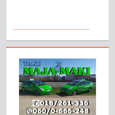
МАЛИ ОГЛАСИ
На продају кућа у Алексинцу,
београдски друм. Две одвојене
стамбене целине једна уз другу.
2х150м2, две гараже, централно
грејање на гас и дрва. Две
адресе. 063/71-74-023
Издајем комплетно опремљену
халу на Житковачком путу, на
плацу површине око 7 ари.
064/321-80-51; 063/102-35-25