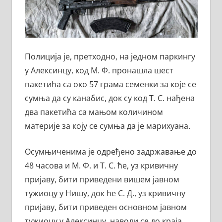
Полиција је, претходно, на једном паркингу
у Алексинцу, код М. Ф. пронашла шест
пакетића са око 57 грама семенки за које се
сумња да су канабис, док су код Т. С. нађена
два пакетића са мањом количином
материје за коју се сумња да је марихуана.
Осумњиченима је одређено задржавање до
48 часова и М. Ф. и Т. С. ће, уз кривичну
пријаву, бити приведени вишем јавном
тужиоцу у Нишу, док ће С. Д., уз кривичну
пријаву, бити приведен основном јавном
тужиоцу у Алексинцу, наводи се до краја