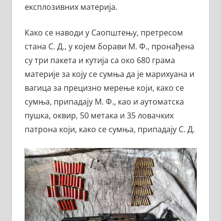
експлозивних материја.
Како се наводи у Саопштењу, претресом
стана С. Д., у којем борави М. Ф., пронађена
су три пакета и кутија са око 680 грама
материје за коју се сумња да је марихуана и
вагица за прецизно мерење који, како се
сумња, припадају М. Ф., као и аутоматска
пушка, оквир, 50 метака и 35 ловачких
патрона који, како се сумња, припадају С. Д.