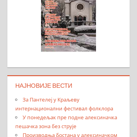
НАЈНОВИЈЕ ВЕСТИ
За Пантелеј у Краљеву
интернационални фестивал фолклора
У понедељак пре подне алексиначка
пешачка зона без струје
Производња бостана у алексиначком