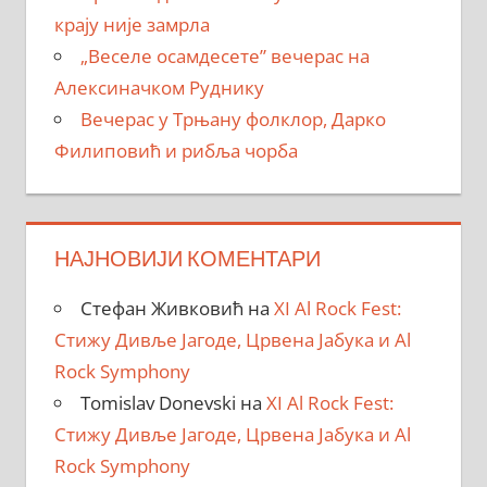
крају није замрла
„Веселе осамдесете” вечерас на
Алексиначком Руднику
Вечерас у Трњану фолклор, Дарко
Филиповић и рибља чорба
НАЈНОВИЈИ КОМЕНТАРИ
Стефан Живковић
на
XI Al Rock Fest:
Стижу Дивље Јагоде, Црвена Јабука и Al
Rock Symphony
Tomislav Donevski
на
XI Al Rock Fest:
Стижу Дивље Јагоде, Црвена Јабука и Al
Rock Symphony