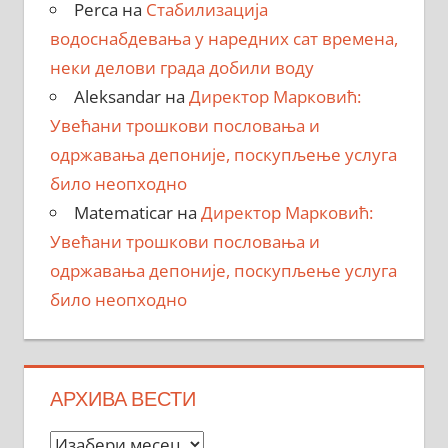
Perca
на
Стабилизација
водоснабдевања у наредних сат времена,
неки делови града добили воду
Aleksandar
на
Директор Марковић:
Увећани трошкови пословања и
одржавања депоније, поскупљење услуга
било неопходно
Matematicar
на
Директор Марковић:
Увећани трошкови пословања и
одржавања депоније, поскупљење услуга
било неопходно
АРХИВА ВЕСТИ
Архива