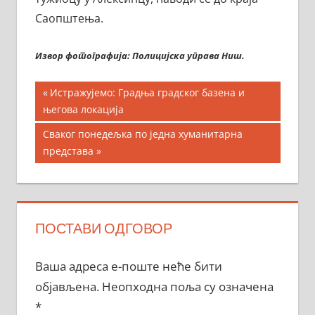
Саопштења.
Извор фотографијa: Полицијска управа Ниш.
Кретање
Previous
Истражујемо: Градња градског базена и
Post:
његова локација
чланка
Next
Сваког понедељка по једна хуманитарна
Post:
представа
ПОСТАВИ ОДГОВОР
Ваша адреса е-поште неће бити
објављена.
Неопходна поља су означена
*