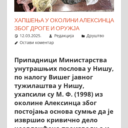
ХАПШЕЊА У ОКОЛИНИ АЛЕКСИНЦА
ЗБОГ ДРОГЕ И ОРУЖЈА
12.03.2025.
Редакција
Друштво
Остави коментар
Припадници Министарства
унутрашњих послова у Нишу,
по налогу Вишег јавног
тужилаштва у Нишу,
ухапсили су М. Ф. (1998) из
околине Алексинца због
постојања основа сумње да је
извршио кривично дело