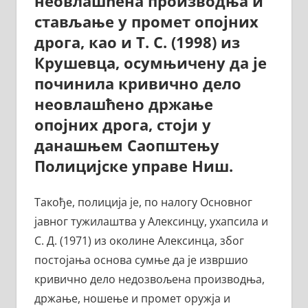
неовлашћена производња и
стављање у промет опојних
дрога, као и Т. С. (1998) из
Крушевца, осумњичену да је
починила кривично дело
неовлашћено држање
опојних дрога, стоји у
данашњем Саопштењу
Полицијске управе Ниш.
Такође, полиција је, по налогу Основног
јавног тужилаштва у Алексинцу, ухапсила и
С. Д. (1971) из околине Алексинца, због
постојања основа сумње да је извршио
кривично дело недозвољена производња,
држање, ношење и промет оружја и