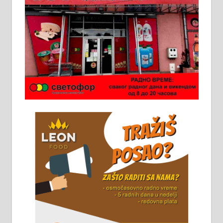
у грађевини, хидроизолације и
молерских радова. 061/25-28-058
Ало таксију потребан возач са Б
категоријом. 064/02-85-511
Потребна два радника за рад на
стоваришту „Липа промет” у
Алексинцу. За више
информација доћи лично на
стовариште у улици Максима
Горког 26 сваког радног дана од
8 до 15 часова. 063/465-045
Чистим све врсте димњака.
061/32-13-445