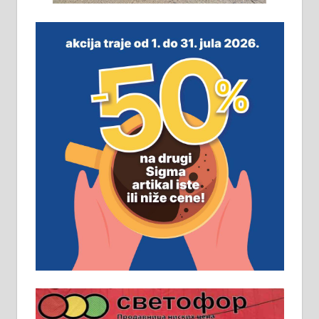
На продају легализована, нова,
незавршена кућа површине 160
м2 са плацем од 8 ари у Зеленом
виру у Алексинцу. Могућа
замена. 064/21-63-584
ПОСЛОВНИ ОГЛАСИ
Рудник и флотација Рудник
д.о.о. Рудник запошљава 20
помоћника рудара. Услови:
Основна школа, пожељно радно
искуство на истим и сличним
пословима, али не и неопходан
услов. Обезбеђен смештај,
превоз, исхрана. 032/57-41-122 –
локал 22
Пружам услуге завршних радова