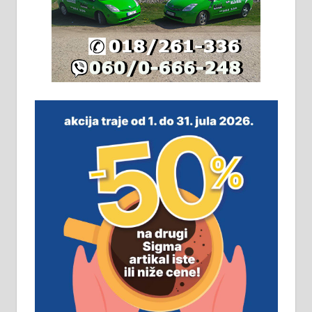
064/321-80-51; 063/102-35-25
На продају легализована, нова,
незавршена кућа површине 160
м2 са плацем од 8 ари у Зеленом
виру у Алексинцу. Могућа
замена. 064/21-63-584
ПОСЛОВНИ ОГЛАСИ
Рудник и флотација Рудник
д.о.о. Рудник запошљава 20
помоћника рудара. Услови:
Основна школа, пожељно радно
искуство на истим и сличним
пословима, али не и неопходан
услов. Обезбеђен смештај,
превоз, исхрана. 032/57-41-122 –
локал 22