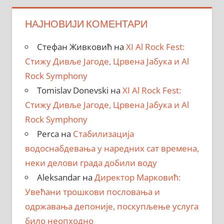
НАЈНОВИЈИ КОМЕНТАРИ
Стефан Живковић
на
XI Al Rock Fest:
Стижу Дивље Јагоде, Црвена Јабука и Al
Rock Symphony
Tomislav Donevski
на
XI Al Rock Fest:
Стижу Дивље Јагоде, Црвена Јабука и Al
Rock Symphony
Perca
на
Стабилизација
водоснабдевања у наредних сат времена,
неки делови града добили воду
Aleksandar
на
Директор Марковић:
Увећани трошкови пословања и
одржавања депоније, поскупљење услуга
било неопходно