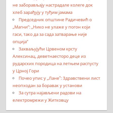
не заборављају настрадале колеге док
хлеб зарађују у туђим јамама
Председник општине Радичевић о
„Магни”: „Нико не улаже у погон који
гаси, тако да за сада затварање није
опција”
Захваљујући Црвеном крсту
Алексинац, деветнаесторо деце из
рударских породица на летњем распусту
у Црној Гори
Почео упис у „Ланеˮ: Здравствени лист
неопходан за боравак у установи
За сутра најављени радови на
електромрежи у Житковцу