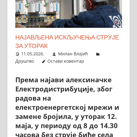
НАЈАВЉЕНА ИСКЉУЧЕЊА СТРУЈЕ
ЗА УТОРАК
11.05.2026.
Милан Влајић
Друштво
Остави коментар
Према најави алексиначке
Електродистрибуције, због
радова на
електроенергетској мрежи и
замене бројила, у уторак 12.
маја, у периоду од 8 до 14.30
часова без струје биће села