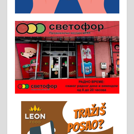
Пружам услуге завршних радова
у грађевини, хидроизолације и
молерских радова. 061/25-28-058
Ало таксију потребан возач са Б
категоријом. 064/02-85-511
Потребна два радника за рад на
стоваришту „Липа промет” у
Алексинцу. За више
информација доћи лично на
стовариште у улици Максима
Горког 26 сваког радног дана од
8 до 15 часова. 063/465-045
Чистим све врсте димњака.
061/32-13-445