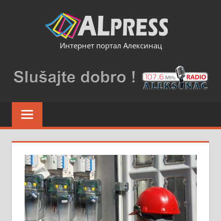
Skip
to
content
Интернет портал Алексинац