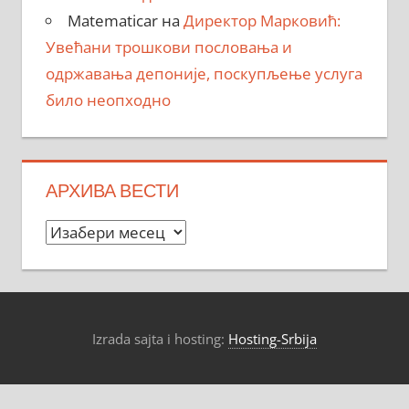
Matematicar
на
Директор Марковић:
Увећани трошкови пословања и
одржавања депоније, поскупљење услуга
било неопходно
АРХИВА ВЕСТИ
Архива
вести
Izrada sajta i hosting:
Hosting-Srbija