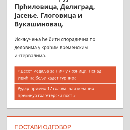
Прћиловица, Делиград,
Јасење, Глоговица и
Вукашиновац.
Искључења ће бити спорадична по
деловима у краћим временским
интервалима.
Кретање
Previous
Десет медаља за НиФ у Лозници, Ненад
Post:
Ивић најбољи кадет турнира
чланка
Next
Рудар примио 17 голова, али коначно
Post:
прекинуо голгетерски пост
ПОСТАВИ ОДГОВОР