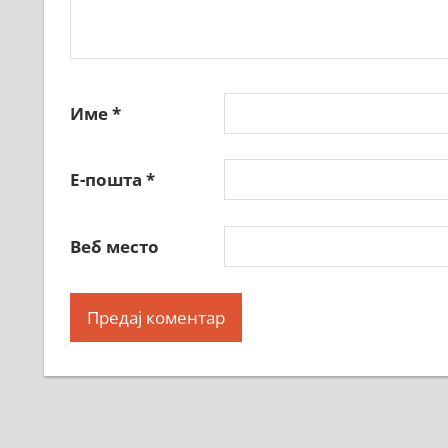
Име
*
Е-пошта
*
Веб место