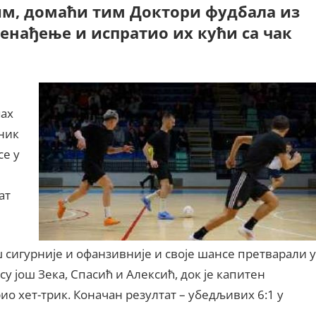
им, домаћи тим Доктори фудбала из
енађење и испратио их кући са чак
мах
оник
се у
ат
ш сигурније и офанзивније и своје шансе претварали у
су још Зека, Спасић и Алексић, док је капитен
ио хет-трик. Коначан резултат – убедљивих 6:1 у