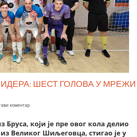
ИДЕРА: ШЕСТ ГОЛОВА У МРЕЖИ
тави коментар
 Бруса, који је пре овог кола делио
из Великог Шиљеговца, стигао је у