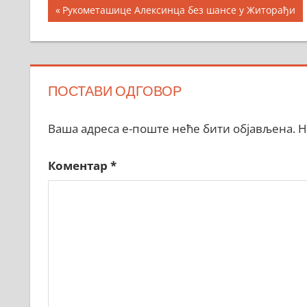
Кретање
Previous
Рукометашице Алексинца без шансе у Житорађи
Post:
чланка
ПОСТАВИ ОДГОВОР
Ваша адреса е-поште неће бити објављена.
Н
Коментар
*