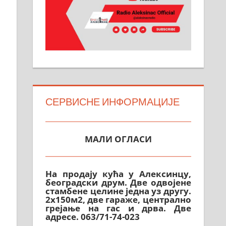
СЕРВИСНЕ ИНФОРМАЦИЈЕ
МАЛИ ОГЛАСИ
На продају кућа у Алексинцу,
београдски друм. Две одвојене
стамбене целине једна уз другу.
2х150м2, две гараже, централно
грејање на гас и дрва. Две
адресе. 063/71-74-023