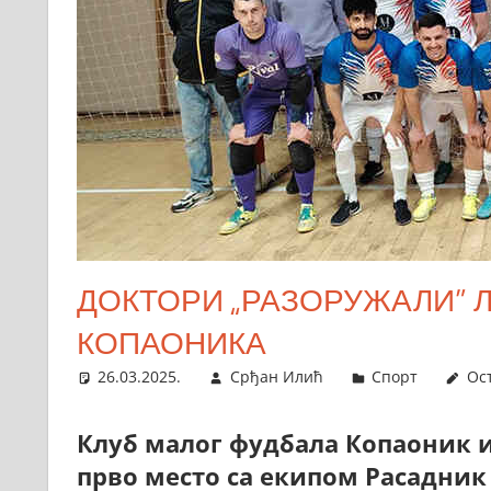
ДОКТОРИ „РАЗОРУЖАЛИ” Л
КОПАОНИКА
26.03.2025.
Срђан Илић
Спорт
Ос
Клуб малог фудбала Копаоник из
прво место са екипом Расадник 