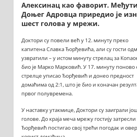
Алексинац као фаворит. Међут
Доњег Адровца приредио је изн
шест голова у мрежи.
Доктори су повели већ у 12. минуту преко
капитена Славка Ђорђевића, али су гости од
узвратили – у истом минуту стрелaц за Копа
био је Марко Марковић. У 17. минуту поново 
стрелце уписао Ђорђевић и донео предност
домаћима од 2:1, што је био и коначан резулт
првог полувремена.
У наставку утакмице, Доктори су заиграли јо
голове. До краја меча мрежу гостију затресли 
Ђорђевић постигао свој трећи погодак и овер
корист домаћина.