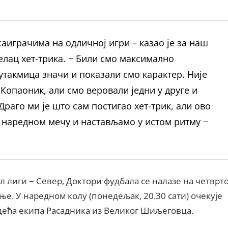
саиграчима на одличној игри – казао је за наш
елац хет-трика. − Били смо максимално
утакмица значи и показали смо карактер. Није
 Копаоник, али смо веровали једни у друге и
раго ми је што сам постигао хет-трик, али ово
о наредном мечу и настављамо у истом ритму −
л лиги − Север, Доктори фудбала се налазе на четврто
ње. У наредном колу (понедељак, 20.30 сати) очекује
дећа екипа Расадника из Великог Шиљеговца.