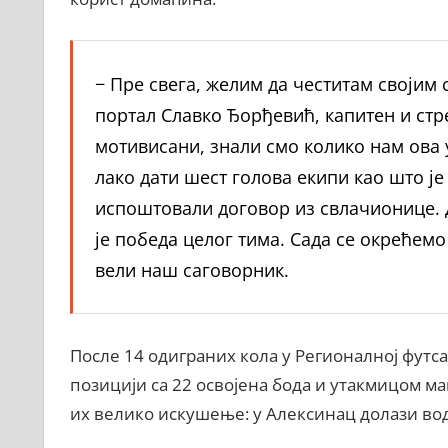
− Пре свега, желим да честитам својим 
портал Славко Ђорђевић, капитен и стр
мотивисани, знали смо колико нам ова 
лако дати шест голова екипи као што је
испоштовали договор из свлачионице. Д
је победа целог тима. Сада се окрећем
вели наш саговорник.
После 14 одиграних кола у Регионалној футса
позицији са 22 освојена бода и утакмицом ма
их велико искушење: у Алексинац долази во