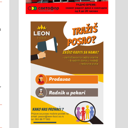
Чистим све врсте димњака.
061/32-13-445
ћ
,