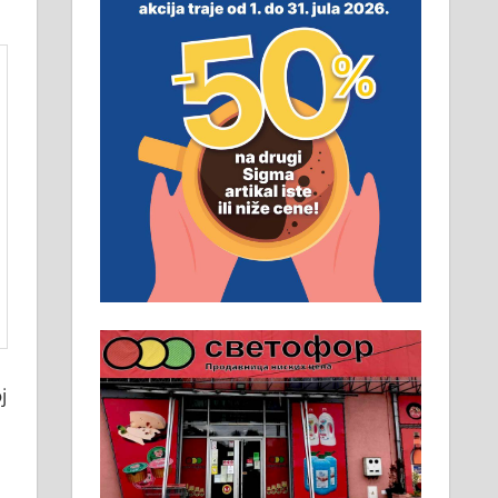
неопходан услов. Обезбеђен
смештај, превоз, исхрана.
032/57-41-122 – локал 22
Пружам услуге завршних
радова у грађевини,
хидроизолације и молерских
радова. 061/25-28-058
Ало таксију потребан возач са Б
категоријом. 064/02-85-511
Потребна два радника за рад на
стоваришту „Липа промет” у
Алексинцу. За више
ј
информација доћи лично на
стовариште у улици Максима
Горког 26 сваког радног дана од
8 до 15 часова. 063/465-045