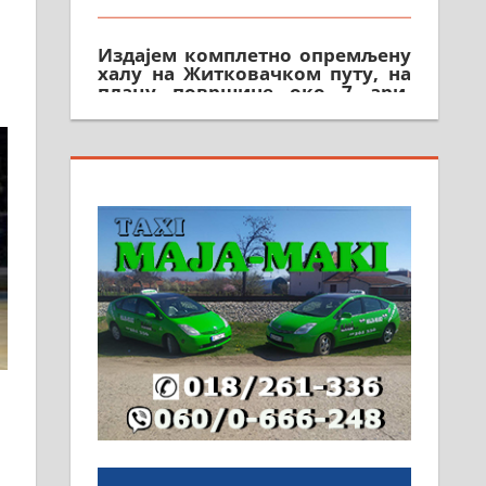
Издајем комплетно опремљену
халу на Житковачком путу, на
плацу површине око 7 ари.
064/321-80-51; 063/102-35-25
На продају легализована, нова,
незавршена кућа површине 160
м2 са плацем од 8 ари у
Зеленом виру у Алексинцу.
Могућа замена. 064/21-63-584
ПОСЛОВНИ ОГЛАСИ
Рудник и флотација Рудник
д.о.о. Рудник запошљава 20
помоћника рудара. Услови:
Основна школа, пожељно
радно искуство на истим и
сличним пословима, али не и