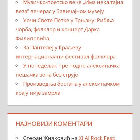
Музичко-поетско вече „Има нека тајна
веза” вечерас у Завичајном музеју
Уочи Свете Петке у Трњану: Рибља
чорба, фолклор и концерт Дарка
Филиповића
За Пантелеј у Краљеву
интернационални фестивал фолклора
У понедељак пре подне алексиначка
пешачка зона без струје
Производња бостана у алексиначком
крају није замрла
НАЈНОВИЈИ КОМЕНТАРИ
Стефан Живковић
на
XI Al Rock Fest: