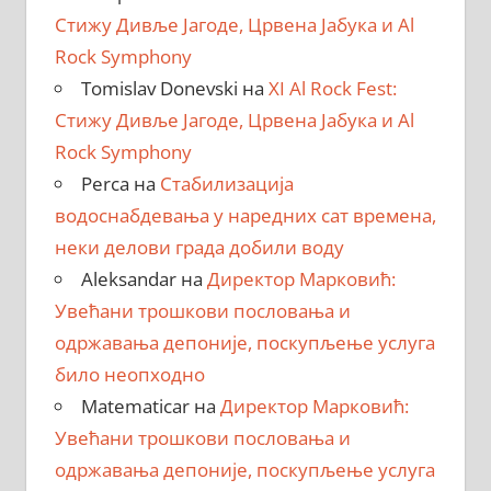
Стижу Дивље Јагоде, Црвена Јабука и Al
Rock Symphony
Tomislav Donevski
на
XI Al Rock Fest:
Стижу Дивље Јагоде, Црвена Јабука и Al
Rock Symphony
Perca
на
Стабилизација
водоснабдевања у наредних сат времена,
неки делови града добили воду
Aleksandar
на
Директор Марковић:
Увећани трошкови пословања и
одржавања депоније, поскупљење услуга
било неопходно
Matematicar
на
Директор Марковић:
Увећани трошкови пословања и
одржавања депоније, поскупљење услуга