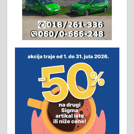
Издајем комплетно опремљену
халу на Житковачком путу, на
плацу површине око 7 ари.
064/321-80-51; 063/102-35-25
На продају легализована, нова,
незавршена кућа површине 160
м2 са плацем од 8 ари у Зеленом
виру у Алексинцу. Могућа
замена. 064/21-63-584
ПОСЛОВНИ ОГЛАСИ
Рудник и флотација Рудник
д.о.о. Рудник запошљава 20
помоћника рудара. Услови:
Основна школа, пожељно радно
искуство на истим и сличним
пословима, али не и неопходан