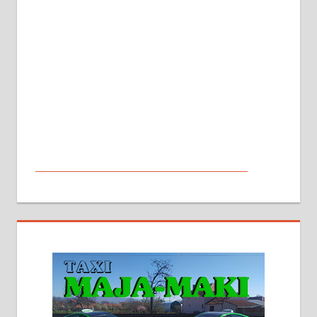
МАЛИ ОГЛАСИ
На продају кућа у Алексинцу,
београдски друм. Две одвојене
стамбене целине једна уз другу.
2х150м2, две гараже, централно
грејање на гас и дрва. Две
адресе. 063/71-74-023