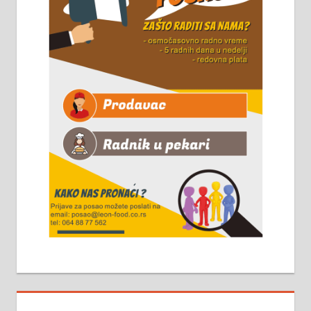
Чистим све врсте димњака.
061/32-13-445