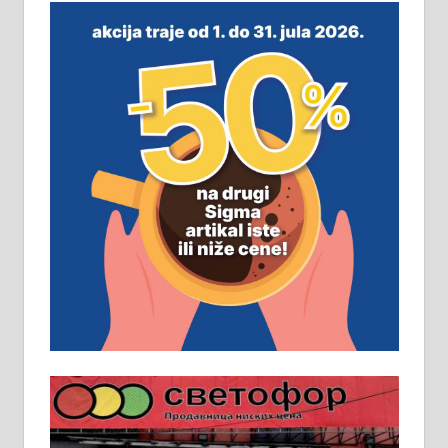
незавршена кућа површине 160
м2 са плацем од 8 ари у Зеленом
виру у Алексинцу. Могућа
замена. 064/21-63-584
ПОСЛОВНИ ОГЛАСИ
Рудник и флотација Рудник
д.о.о. Рудник запошљава 20
помоћника рудара. Услови:
Основна школа, пожељно радно
искуство на истим и сличним
пословима, али не и неопходан
услов. Обезбеђен смештај,
превоз, исхрана. 032/57-41-122 –
локал 22
Пружам услуге завршних радова
у грађевини, хидроизолације и
молерских радова. 061/25-28-058