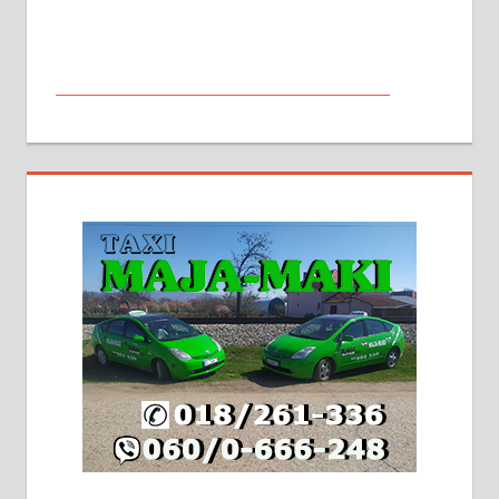
МАЛИ ОГЛАСИ
На продају кућа у Алексинцу,
београдски друм. Две одвојене
стамбене целине једна уз другу.
2х150м2, две гараже, централно
грејање на гас и дрва. Две
адресе. 063/71-74-023
Издајем комплетно опремљену
халу на Житковачком путу, на
плацу површине око 7 ари.
064/321-80-51; 063/102-35-25
На продају легализована, нова,