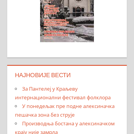
НАЈНОВИЈЕ ВЕСТИ
За Пантелеј у Краљеву
интернационални фестивал фолклора
У понедељак пре подне алексиначка
пешачка зона без струје
Производња бостана у алексиначком
крају није замрла