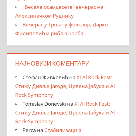
„Веселе осамдесете” вечерас на
Алексиначком Руднику
Вечерас у Трњану фолклор, Дарко
Филиповић и рибља чорба
НАЈНОВИЈИ КОМЕНТАРИ
Стефан Живковић
на
XI Al Rock Fest:
Стижу Дивље Јагоде, Црвена Јабука и Al
Rock Symphony
Tomislav Donevski
на
XI Al Rock Fest:
Стижу Дивље Јагоде, Црвена Јабука и Al
Rock Symphony
Perca
на
Стабилизација