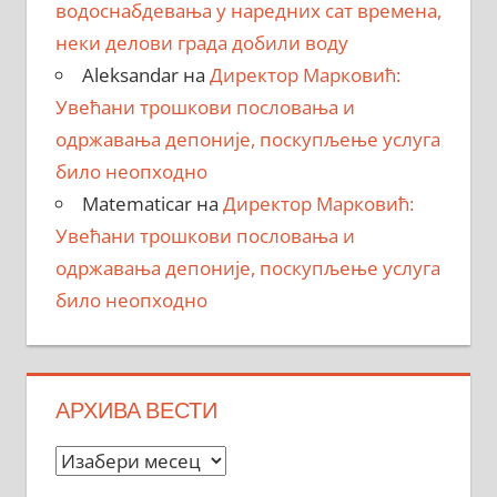
водоснабдевања у наредних сат времена,
неки делови града добили воду
Aleksandar
на
Директор Марковић:
Увећани трошкови пословања и
одржавања депоније, поскупљење услуга
било неопходно
Matematicar
на
Директор Марковић:
Увећани трошкови пословања и
одржавања депоније, поскупљење услуга
било неопходно
АРХИВА ВЕСТИ
Архива
вести