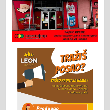
Ало таксију потребан возач са Б
категоријом. 064/02-85-511
Потребна два радника за рад на
стоваришту „Липа промет” у
Алексинцу. За више
информација доћи лично на
стовариште у улици Максима
Горког 26 сваког радног дана од
8 до 15 часова. 063/465-045
Чистим све врсте димњака.
061/32-13-445