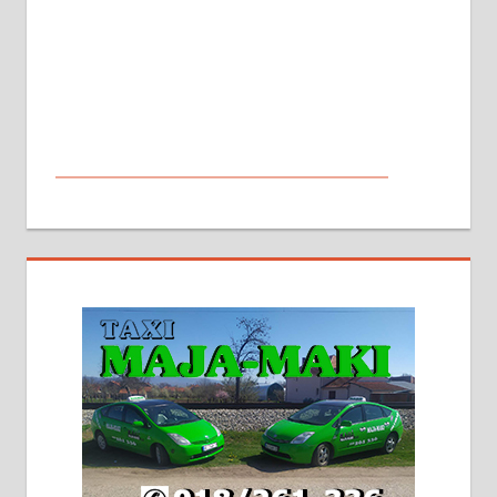
МАЛИ ОГЛАСИ
На продају кућа у Алексинцу,
београдски друм. Две одвојене
стамбене целине једна уз другу.
2х150м2, две гараже, централно
грејање на гас и дрва. Две
адресе. 063/71-74-023
Издајем комплетно опремљену
халу на Житковачком путу, на
плацу површине око 7 ари.