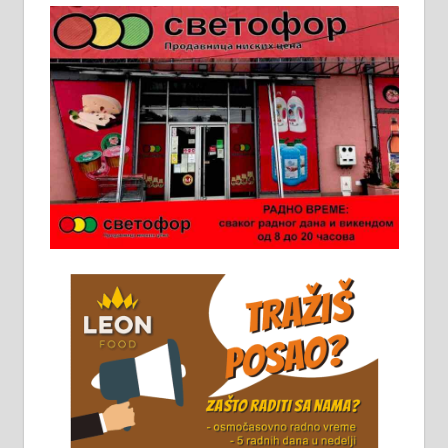
Пружам услуге завршних радова
у грађевини, хидроизолације и
молерских радова. 061/25-28-058
Ало таксију потребан возач са Б
категоријом. 064/02-85-511
Потребна два радника за рад на
стоваришту „Липа промет” у
Алексинцу. За више
информација доћи лично на
стовариште у улици Максима
Горког 26 сваког радног дана од
8 до 15 часова. 063/465-045
Чистим све врсте димњака.
061/32-13-445