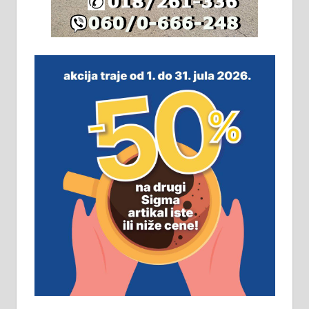
064/321-80-51; 063/102-35-25
На продају легализована, нова,
незавршена кућа површине 160
м2 са плацем од 8 ари у Зеленом
виру у Алексинцу. Могућа
замена. 064/21-63-584
ПОСЛОВНИ ОГЛАСИ
Рудник и флотација Рудник
д.о.о. Рудник запошљава 20
помоћника рудара. Услови:
Основна школа, пожељно радно
искуство на истим и сличним
пословима, али не и неопходан
услов. Обезбеђен смештај,
превоз, исхрана. 032/57-41-122 –
локал 22