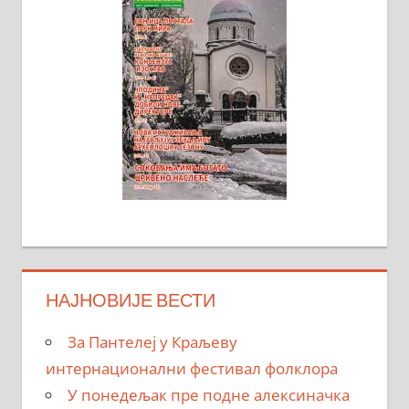
НАЈНОВИЈЕ ВЕСТИ
За Пантелеј у Краљеву
интернационални фестивал фолклора
У понедељак пре подне алексиначка