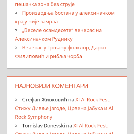
пешачка зона без струје
Производња бостана у алексиначком
крају није замрла
„Веселе осамдесете” вечерас на
Алексиначком Руднику
Вечерас у Трњану фолклор, Дарко
Филиповић и рибља чорба
НАЈНОВИЈИ КОМЕНТАРИ
Стефан Живковић
на
XI Al Rock Fest:
Стижу Дивље Јагоде, Црвена Јабука и Al
Rock Symphony
Tomislav Donevski
на
XI Al Rock Fest: