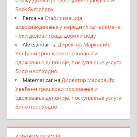
Стижу Дивље Јагоде, Црвена Јабука и Al
Rock Symphony
Perca
на
Стабилизација
водоснабдевања у наредних сат времена,
неки делови града добили воду
Aleksandar
на
Директор Марковић:
Увећани трошкови пословања и
одржавања депоније, поскупљење услуга
било неопходно
Matematicar
на
Директор Марковић:
Увећани трошкови пословања и
одржавања депоније, поскупљење услуга
било неопходно
АРХИВА ВЕСТИ