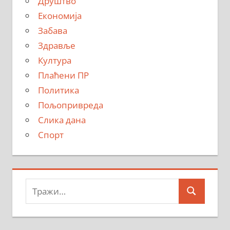
Друштво
Економија
Забава
Здравље
Култура
Плаћени ПР
Политика
Пољопривреда
Слика дана
Спорт
Тражи:
Search