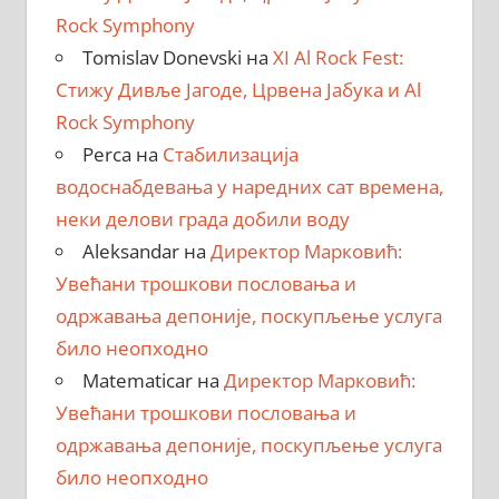
Rock Symphony
Tomislav Donevski
на
XI Al Rock Fest:
Стижу Дивље Јагоде, Црвена Јабука и Al
Rock Symphony
Perca
на
Стабилизација
водоснабдевања у наредних сат времена,
неки делови града добили воду
Aleksandar
на
Директор Марковић:
Увећани трошкови пословања и
одржавања депоније, поскупљење услуга
било неопходно
Matematicar
на
Директор Марковић:
Увећани трошкови пословања и
одржавања депоније, поскупљење услуга
било неопходно