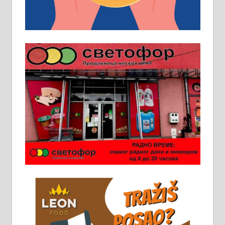
услов. Обезбеђен смештај,
превоз, исхрана. 032/57-41-122 –
локал 22
Пружам услуге завршних радова
у грађевини, хидроизолације и
молерских радова. 061/25-28-058
Ало таксију потребан возач са Б
категоријом. 064/02-85-511
Потребна два радника за рад на
стоваришту „Липа промет” у
Алексинцу. За више
информација доћи лично на
стовариште у улици Максима
Горког 26 сваког радног дана од
8 до 15 часова. 063/465-045