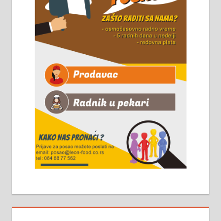
Чистим све врсте димњака.
061/32-13-445