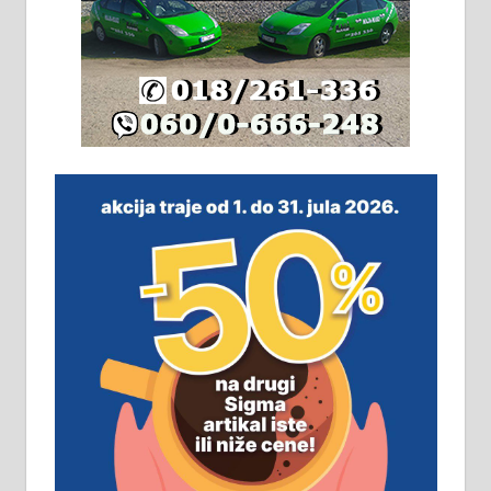
Издајем комплетно опремљену
халу на Житковачком путу, на
плацу површине око 7 ари.
064/321-80-51; 063/102-35-25
На продају легализована, нова,
незавршена кућа површине 160
м2 са плацем од 8 ари у Зеленом
виру у Алексинцу. Могућа
замена. 064/21-63-584
ПОСЛОВНИ ОГЛАСИ
Рудник и флотација Рудник
д.о.о. Рудник запошљава 20
помоћника рудара. Услови:
Основна школа, пожељно радно
искуство на истим и сличним
пословима, али не и неопходан