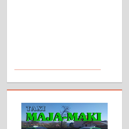
МАЛИ ОГЛАСИ
На продају кућа у Алексинцу,
београдски друм. Две одвојене
стамбене целине једна уз другу.
2х150м2, две гараже, централно
грејање на гас и дрва. Две
адресе. 063/71-74-023