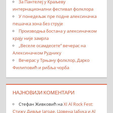
За Пантелеј у Краљеву
интернационални фестивал фолклора
У понедељак пре подне алексиначка
пешачка зона без струје
Производња бостана у алексиначком
крају није замрла
„Веселе осамдесете” вечерас на
Алексиначком Руднику
Вечерас у Трњану фолклор, Дарко
Филиповић и рибља чорба
НАЈНОВИЈИ КОМЕНТАРИ
Стефан Живковић
на
XI Al Rock Fest:
Стижу Дивље Јагоде, Црвена Јабука и Al