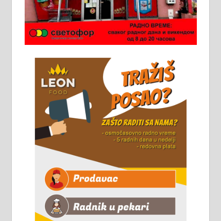
Потребна два радника за рад на
стоваришту „Липа промет” у
Алексинцу. За више
информација доћи лично на
стовариште у улици Максима
Горког 26 сваког радног дана од
8 до 15 часова. 063/465-045
Чистим све врсте димњака.
061/32-13-445