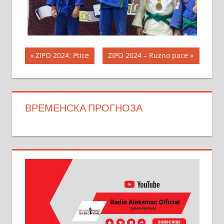
Кретање
Previous
Next
ZIPO 2024: Ptice
ZIPO 2024 – Ruzno pace
Post:
Post:
чланка
ВРЕМЕНСКА ПРОГНОЗА