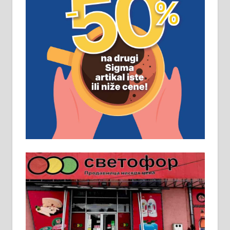
ПОСЛОВНИ ОГЛАСИ
Рудник и флотација Рудник
д.о.о. Рудник запошљава 20
помоћника рудара. Услови:
Основна школа, пожељно радно
искуство на истим и сличним
пословима, али не и неопходан
услов. Обезбеђен смештај,
превоз, исхрана. 032/57-41-122 –
локал 22
Пружам услуге завршних радова
у грађевини, хидроизолације и
молерских радова. 061/25-28-058
Ало таксију потребан возач са Б
категоријом. 064/02-85-511