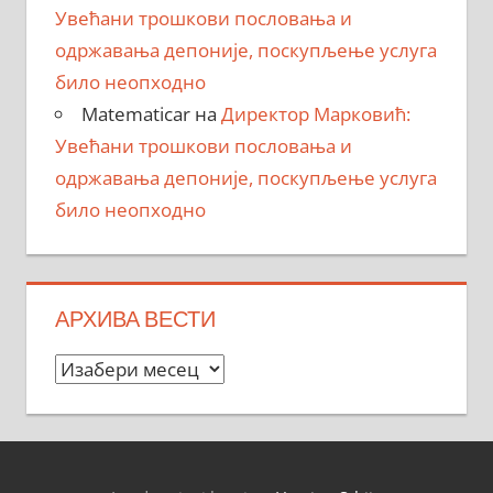
Увећани трошкови пословања и
одржавања депоније, поскупљење услуга
било неопходно
Matematicar
на
Директор Марковић:
Увећани трошкови пословања и
одржавања депоније, поскупљење услуга
било неопходно
АРХИВА ВЕСТИ
Архива
вести