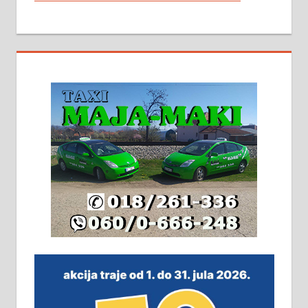
МАЛИ ОГЛАСИ
На продају кућа у Алексинцу,
београдски друм. Две одвојене
стамбене целине једна уз другу.
2х150м2, две гараже, централно
грејање на гас и дрва. Две
адресе. 063/71-74-023
Издајем комплетно опремљену
халу на Житковачком путу, на
плацу површине око 7 ари.
064/321-80-51; 063/102-35-25
На продају легализована, нова,
незавршена кућа површине 160
м2 са плацем од 8 ари у Зеленом
виру у Алексинцу. Могућа
замена. 064/21-63-584