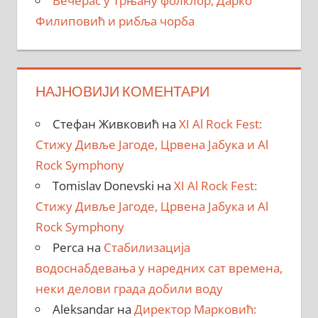
Вечерас у Трњану фолклор, Дарко
Филиповић и рибља чорба
НАЈНОВИЈИ КОМЕНТАРИ
Стефан Живковић
на
XI Al Rock Fest:
Стижу Дивље Јагоде, Црвена Јабука и Al
Rock Symphony
Tomislav Donevski
на
XI Al Rock Fest:
Стижу Дивље Јагоде, Црвена Јабука и Al
Rock Symphony
Perca
на
Стабилизација
водоснабдевања у наредних сат времена,
неки делови града добили воду
Aleksandar
на
Директор Марковић: