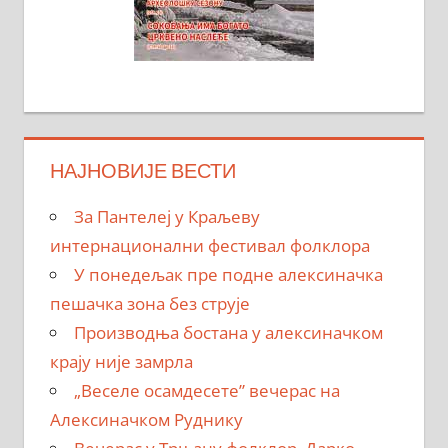
НАЈНОВИЈЕ ВЕСТИ
За Пантелеј у Краљеву
интернационални фестивал фолклора
У понедељак пре подне алексиначка
пешачка зона без струје
Производња бостана у алексиначком
крају није замрла
„Веселе осамдесете” вечерас на
Алексиначком Руднику