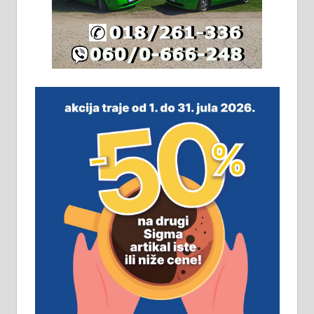
халу на Житковачком путу, на
плацу површине око 7 ари.
064/321-80-51; 063/102-35-25
На продају легализована, нова,
незавршена кућа површине 160
м2 са плацем од 8 ари у Зеленом
виру у Алексинцу. Могућа
замена. 064/21-63-584
ПОСЛОВНИ ОГЛАСИ
Рудник и флотација Рудник
д.о.о. Рудник запошљава 20
помоћника рудара. Услови:
Основна школа, пожељно радно
искуство на истим и сличним
пословима, али не и неопходан
услов. Обезбеђен смештај,
превоз, исхрана. 032/57-41-122 –