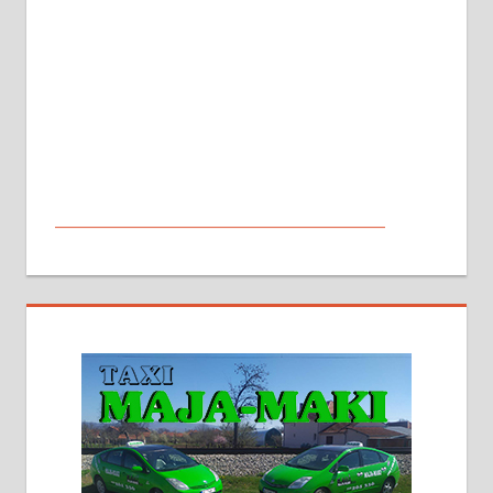
МАЛИ ОГЛАСИ
На продају кућа у Алексинцу,
београдски друм. Две одвојене
стамбене целине једна уз другу.
2х150м2, две гараже, централно
грејање на гас и дрва. Две
адресе. 063/71-74-023
Издајем комплетно опремљену