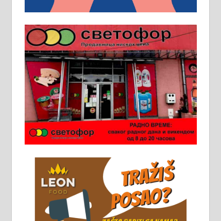
локал 22
Пружам услуге завршних радова
у грађевини, хидроизолације и
молерских радова. 061/25-28-058
Ало таксију потребан возач са Б
категоријом. 064/02-85-511
Потребна два радника за рад на
стоваришту „Липа промет” у
Алексинцу. За више
информација доћи лично на
стовариште у улици Максима
Горког 26 сваког радног дана од
8 до 15 часова. 063/465-045
Чистим све врсте димњака.