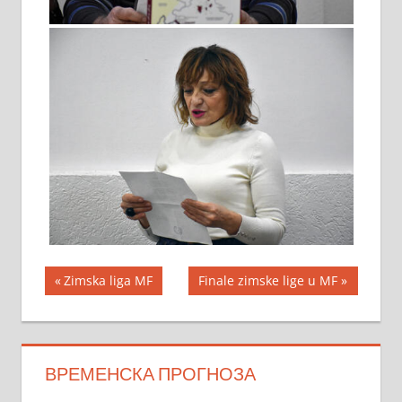
Кретање
Previous
Next
Zimska liga MF
Finale zimske lige u MF
Post:
Post:
чланка
ВРЕМЕНСКА ПРОГНОЗА