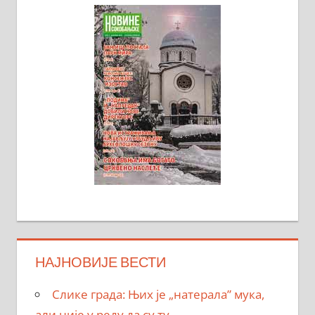
НАЈНОВИЈЕ ВЕСТИ
Слике града: Њих је „натерала” мука,
али није у реду да су ту