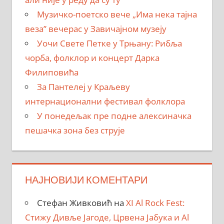
Музичко-поетско вече „Има нека тајна
веза” вечерас у Завичајном музеју
Уочи Свете Петке у Трњану: Рибља
чорба, фолклор и концерт Дарка
Филиповића
За Пантелеј у Краљеву
интернационални фестивал фолклора
У понедељак пре подне алексиначка
пешачка зона без струје
НАЈНОВИЈИ КОМЕНТАРИ
Стефан Живковић
на
XI Al Rock Fest:
Стижу Дивље Јагоде, Црвена Јабука и Al