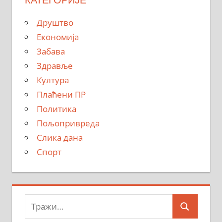
Друштво
Економија
Забава
Здравље
Култура
Плаћени ПР
Политика
Пољопривреда
Слика дана
Спорт
Тражи:
Search