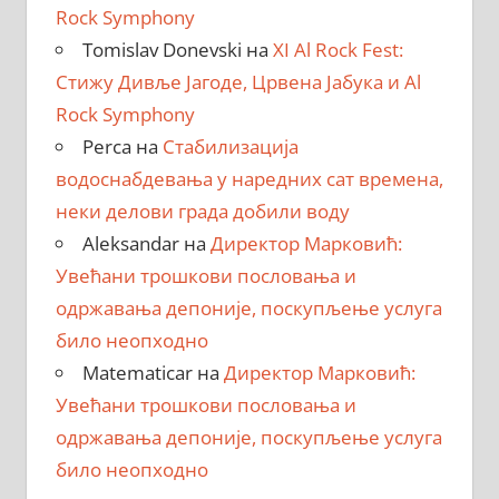
Rock Symphony
Tomislav Donevski
на
XI Al Rock Fest:
Стижу Дивље Јагоде, Црвена Јабука и Al
Rock Symphony
Perca
на
Стабилизација
водоснабдевања у наредних сат времена,
неки делови града добили воду
Aleksandar
на
Директор Марковић:
Увећани трошкови пословања и
одржавања депоније, поскупљење услуга
било неопходно
Matematicar
на
Директор Марковић:
Увећани трошкови пословања и
одржавања депоније, поскупљење услуга
било неопходно