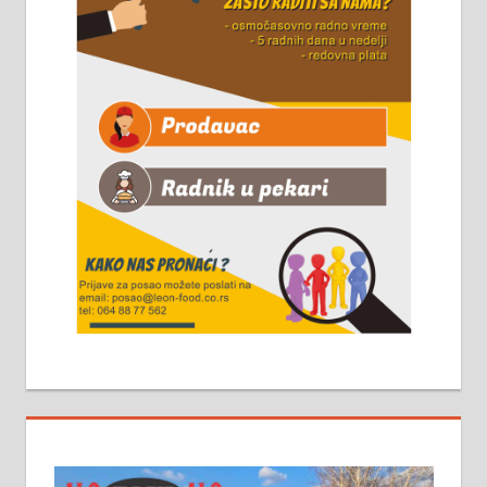
061/32-13-445