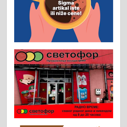
д.о.о. Рудник запошљава 20
помоћника рудара. Услови:
Основна школа, пожељно радно
искуство на истим и сличним
пословима, али не и неопходан
услов. Обезбеђен смештај,
превоз, исхрана. 032/57-41-122 –
локал 22
Пружам услуге завршних радова
у грађевини, хидроизолације и
молерских радова. 061/25-28-058
Ало таксију потребан возач са Б
категоријом. 064/02-85-511
Потребна два радника за рад на
стоваришту „Липа промет” у
Алексинцу. За више
информација доћи лично на