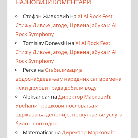
НАЈНОВИЈИ КОМЕНТАРИ
Стефан Живковић
на
XI Al Rock Fest:
Стижу Дивље Јагоде, Црвена Јабука и Al
Rock Symphony
Tomislav Donevski
на
XI Al Rock Fest:
Стижу Дивље Јагоде, Црвена Јабука и Al
Rock Symphony
Perca
на
Стабилизација
водоснабдевања у наредних сат времена,
неки делови града добили воду
Aleksandar
на
Директор Марковић:
Увећани трошкови пословања и
одржавања депоније, поскупљење услуга
било неопходно
Matematicar
на
Директор Марковић: