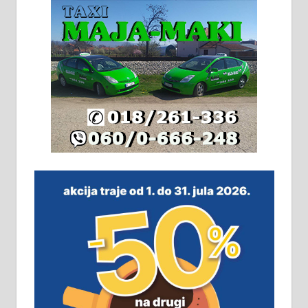
2х150м2, две гараже, централно
грејање на гас и дрва. Две
адресе. 063/71-74-023
Издајем комплетно опремљену
халу на Житковачком путу, на
плацу површине око 7 ари.
064/321-80-51; 063/102-35-25
На продају легализована, нова,
незавршена кућа површине 160
м2 са плацем од 8 ари у Зеленом
виру у Алексинцу. Могућа
замена. 064/21-63-584
ПОСЛОВНИ ОГЛАСИ
Рудник и флотација Рудник