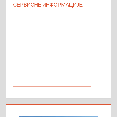
СЕРВИСНЕ ИНФОРМАЦИЈЕ
МАЛИ ОГЛАСИ
На продају кућа у Алексинцу,
београдски друм. Две одвојене
стамбене целине једна уз другу.