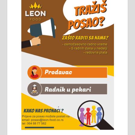
стовариште у улици Максима
Горког 26 сваког радног дана од
8 до 15 часова. 063/465-045
Чистим све врсте димњака.
061/32-13-445