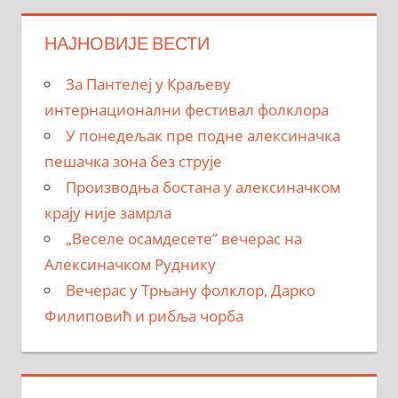
НАЈНОВИЈЕ ВЕСТИ
За Пантелеј у Краљеву
интернационални фестивал фолклора
У понедељак пре подне алексиначка
пешачка зона без струје
Производња бостана у алексиначком
крају није замрла
„Веселе осамдесете” вечерас на
Алексиначком Руднику
Вечерас у Трњану фолклор, Дарко
Филиповић и рибља чорба