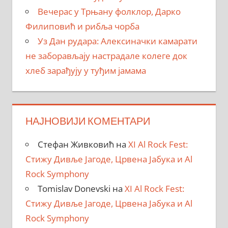
Вечерас у Трњану фолклор, Дарко
Филиповић и рибља чорба
Уз Дан рудара: Алексиначки камарати
не заборављају настрадале колеге док
хлеб зарађују у туђим јамама
НАЈНОВИЈИ КОМЕНТАРИ
Стефан Живковић
на
XI Al Rock Fest:
Стижу Дивље Јагоде, Црвена Јабука и Al
Rock Symphony
Tomislav Donevski
на
XI Al Rock Fest:
Стижу Дивље Јагоде, Црвена Јабука и Al
Rock Symphony