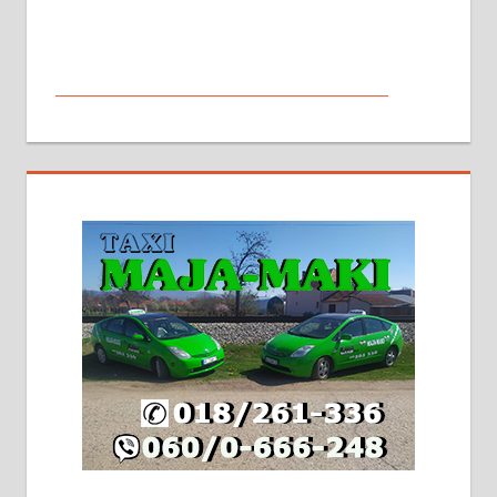
МАЛИ ОГЛАСИ
На продају кућа у Алексинцу,
београдски друм. Две одвојене
стамбене целине једна уз другу.
2х150м2, две гараже, централно
грејање на гас и дрва. Две
адресе. 063/71-74-023
Издајем комплетно опремљену
халу на Житковачком путу, на
плацу површине око 7 ари.
064/321-80-51; 063/102-35-25
На продају легализована, нова,