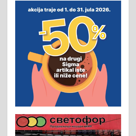
незавршена кућа површине 160
м2 са плацем од 8 ари у Зеленом
виру у Алексинцу. Могућа
замена. 064/21-63-584
ПОСЛОВНИ ОГЛАСИ
Рудник и флотација Рудник
д.о.о. Рудник запошљава 20
помоћника рудара. Услови:
Основна школа, пожељно радно
искуство на истим и сличним
пословима, али не и неопходан
услов. Обезбеђен смештај,
превоз, исхрана. 032/57-41-122 –
локал 22
Пружам услуге завршних радова
у грађевини, хидроизолације и
молерских радова. 061/25-28-058