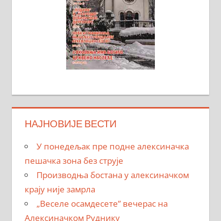
НАЈНОВИЈЕ ВЕСТИ
У понедељак пре подне алексиначка
пешачка зона без струје
Производња бостана у алексиначком
крају није замрла
„Веселе осамдесете” вечерас на
Алексиначком Руднику