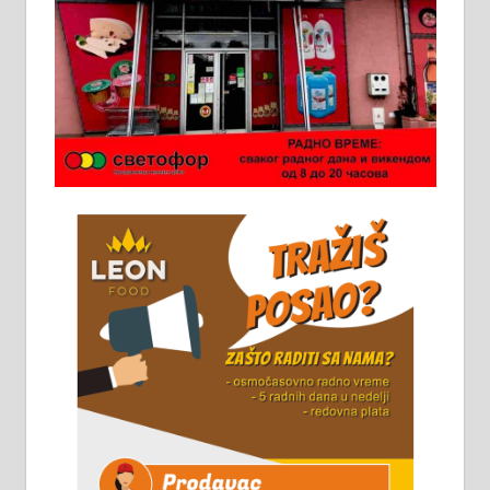
Ало таксију потребан возач са Б
категоријом. 064/02-85-511
Потребна два радника за рад на
стоваришту „Липа промет” у
Алексинцу. За више
информација доћи лично на
стовариште у улици Максима
Горког 26 сваког радног дана од
8 до 15 часова. 063/465-045
Чистим све врсте димњака.
061/32-13-445