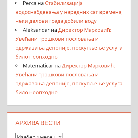
Perca
на
Стабилизација
водоснабдевања у наредних сат времена,
неки делови града добили воду
Aleksandar
на
Директор Марковић:
Увећани трошкови пословања и
одржавања депоније, поскупљење услуга
било неопходно
Matematicar
на
Директор Марковић:
Увећани трошкови пословања и
одржавања депоније, поскупљење услуга
било неопходно
АРХИВА ВЕСТИ
Архива