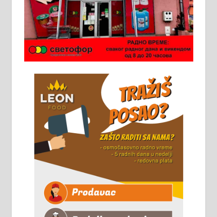
Ало таксију потребан возач са Б
категоријом. 064/02-85-511
Потребна два радника за рад на
стоваришту „Липа промет” у
Алексинцу. За више
информација доћи лично на
стовариште у улици Максима
Горког 26 сваког радног дана од
8 до 15 часова. 063/465-045
Чистим све врсте димњака.
061/32-13-445