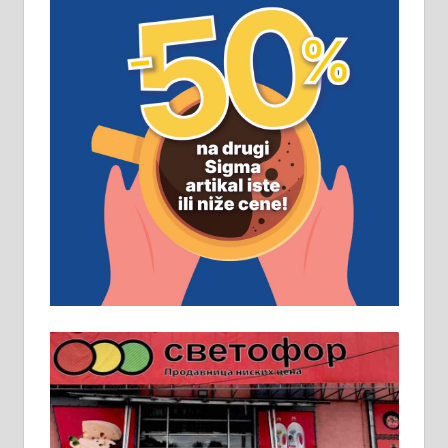
замена. 064/21-63-584
ПОСЛОВНИ ОГЛАСИ
Рудник и флотација Рудник
д.о.о. Рудник запошљава 20
помоћника рудара. Услови:
Основна школа, пожељно радно
искуство на истим и сличним
пословима, али не и неопходан
услов. Обезбеђен смештај,
превоз, исхрана. 032/57-41-122 –
локал 22
Пружам услуге завршних радова
у грађевини, хидроизолације и
молерских радова. 061/25-28-058