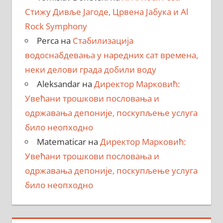
Стижу Дивље Јагоде, Црвена Јабука и Al
Rock Symphony
Perca
на
Стабилизација
водоснабдевања у наредних сат времена,
неки делови града добили воду
Aleksandar
на
Директор Марковић:
Увећани трошкови пословања и
одржавања депоније, поскупљење услуга
било неопходно
Matematicar
на
Директор Марковић:
Увећани трошкови пословања и
одржавања депоније, поскупљење услуга
било неопходно