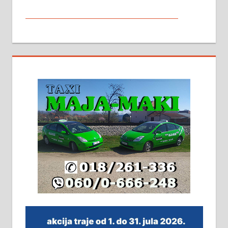
МАЛИ ОГЛАСИ
На продају кућа у Алексинцу,
београдски друм. Две одвојене
стамбене целине једна уз другу.
2х150м2, две гараже, централно
грејање на гас и дрва. Две
адресе. 063/71-74-023
Издајем комплетно опремљену
халу на Житковачком путу, на
плацу површине око 7 ари.
064/321-80-51; 063/102-35-25
На продају легализована, нова,
незавршена кућа површине 160
м2 са плацем од 8 ари у Зеленом
виру у Алексинцу. Могућа