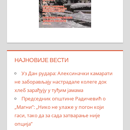
НАЈНОВИЈЕ ВЕСТИ
Уз Дан рудара: Алексиначки камарати
не заборављају настрадале колеге док
хлеб зарађују у туђим јамама
Председник општине Радичевић о
„Магни”: „Нико не улаже у погон који
гаси, тако да за сада затварање није
опција”