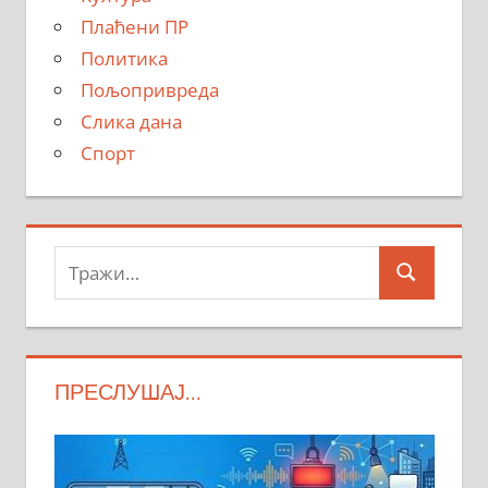
Плаћени ПР
Политика
Пољопривреда
Слика дана
Спорт
Тражи:
Search
ПРЕСЛУШАЈ…