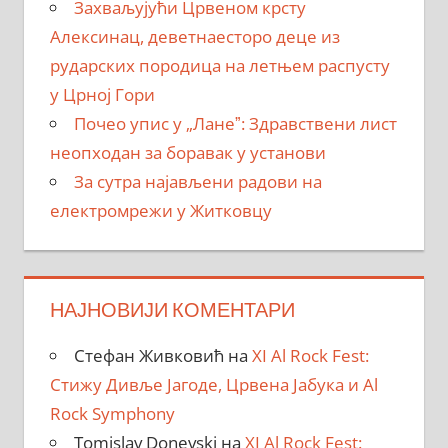
Захваљујући Црвеном крсту
Алексинац, деветнаесторо деце из
рударских породица на летњем распусту
у Црној Гори
Почео упис у „Ланеˮ: Здравствени лист
неопходан за боравак у установи
За сутра најављени радови на
електромрежи у Житковцу
НАЈНОВИЈИ КОМЕНТАРИ
Стефан Живковић
на
XI Al Rock Fest:
Стижу Дивље Јагоде, Црвена Јабука и Al
Rock Symphony
Tomislav Donevski
на
XI Al Rock Fest: