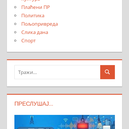
Плаћени ПР
Политика
Пољопривреда
Слика дана
Спорт
Тражи:
Search
ПРЕСЛУШАЈ…