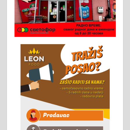
Ало таксију потребан возач са Б
категоријом. 064/02-85-511
Потребна два радника за рад на
стоваришту „Липа промет” у
Алексинцу. За више
информација доћи лично на
стовариште у улици Максима
Горког 26 сваког радног дана од
8 до 15 часова. 063/465-045
Чистим све врсте димњака.
061/32-13-445