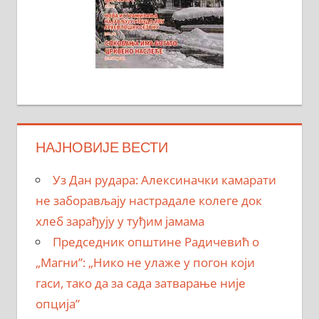
НАЈНОВИЈЕ ВЕСТИ
Уз Дан рудара: Алексиначки камарати
не заборављају настрадале колеге док
хлеб зарађују у туђим јамама
Председник општине Радичевић о
„Магни”: „Нико не улаже у погон који
гаси, тако да за сада затварање није
опција”