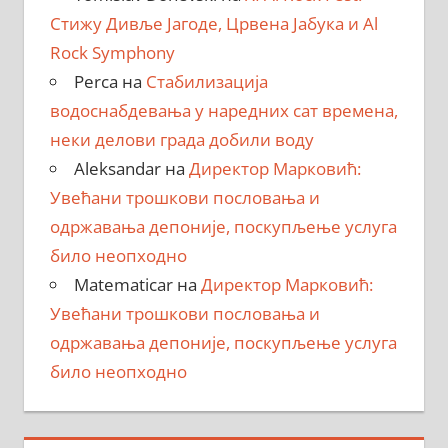
Стижу Дивље Јагоде, Црвена Јабука и Al
Rock Symphony
Perca
на
Стабилизација
водоснабдевања у наредних сат времена,
неки делови града добили воду
Aleksandar
на
Директор Марковић:
Увећани трошкови пословања и
одржавања депоније, поскупљење услуга
било неопходно
Matematicar
на
Директор Марковић:
Увећани трошкови пословања и
одржавања депоније, поскупљење услуга
било неопходно