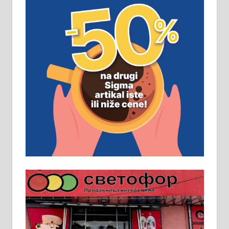
замена. 064/21-63-584
ПОСЛОВНИ ОГЛАСИ
Рудник и флотација Рудник
д.о.о. Рудник запошљава 20
помоћника рудара. Услови:
Основна школа, пожељно радно
искуство на истим и сличним
пословима, али не и неопходан
услов. Обезбеђен смештај,
превоз, исхрана. 032/57-41-122 –
локал 22
Пружам услуге завршних радова
у грађевини, хидроизолације и
молерских радова. 061/25-28-058