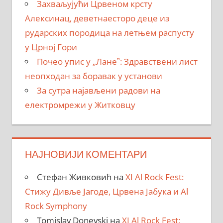
Захваљујући Црвеном крсту
Алексинац, деветнаесторо деце из
рударских породица на летњем распусту
у Црној Гори
Почео упис у „Ланеˮ: Здравствени лист
неопходан за боравак у установи
За сутра најављени радови на
електромрежи у Житковцу
НАЈНОВИЈИ КОМЕНТАРИ
Стефан Живковић
на
XI Al Rock Fest:
Стижу Дивље Јагоде, Црвена Јабука и Al
Rock Symphony
Tomislav Donevski
на
XI Al Rock Fest: