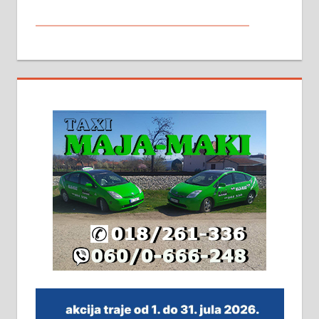
МАЛИ ОГЛАСИ
На продају кућа у Алексинцу,
београдски друм. Две одвојене
стамбене целине једна уз другу.
2х150м2, две гараже, централно
грејање на гас и дрва. Две
адресе. 063/71-74-023
Издајем комплетно опремљену
халу на Житковачком путу, на
плацу површине око 7 ари.
064/321-80-51; 063/102-35-25
На продају легализована, нова,
незавршена кућа површине 160
м2 са плацем од 8 ари у Зеленом
виру у Алексинцу. Могућа