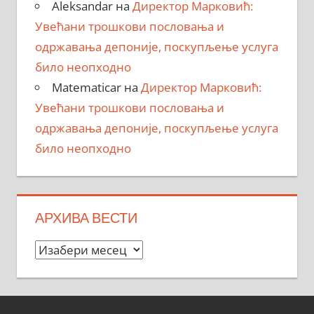
Aleksandar
на
Директор Марковић:
Увећани трошкови пословања и
одржавања депоније, поскупљење услуга
било неопходно
Matematicar
на
Директор Марковић:
Увећани трошкови пословања и
одржавања депоније, поскупљење услуга
било неопходно
АРХИВА ВЕСТИ
Архива
вести