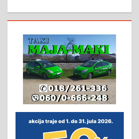
МАЛИ ОГЛАСИ
На продају кућа у Алексинцу,
београдски друм. Две одвојене
стамбене целине једна уз другу.
2х150м2, две гараже, централно
грејање на гас и дрва. Две
адресе. 063/71-74-023
Издајем комплетно опремљену
халу на Житковачком путу, на
плацу површине око 7 ари.
064/321-80-51; 063/102-35-25
На продају легализована, нова,
незавршена кућа површине 160
м2 са плацем од 8 ари у Зеленом
виру у Алексинцу. Могућа
замена. 064/21-63-584