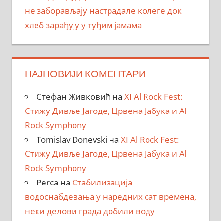
не заборављају настрадале колеге док
хлеб зарађују у туђим јамама
НАЈНОВИЈИ КОМЕНТАРИ
Стефан Живковић
на
XI Al Rock Fest:
Стижу Дивље Јагоде, Црвена Јабука и Al
Rock Symphony
Tomislav Donevski
на
XI Al Rock Fest:
Стижу Дивље Јагоде, Црвена Јабука и Al
Rock Symphony
Perca
на
Стабилизација
водоснабдевања у наредних сат времена,
неки делови града добили воду