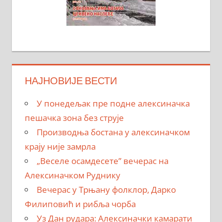
НАЈНОВИЈЕ ВЕСТИ
У понедељак пре подне алексиначка
пешачка зона без струје
Производња бостана у алексиначком
крају није замрла
„Веселе осамдесете” вечерас на
Алексиначком Руднику
Вечерас у Трњану фолклор, Дарко
Филиповић и рибља чорба
Уз Дан рудара: Алексиначки камарати