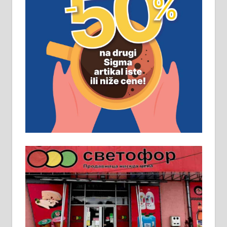
ПОСЛОВНИ ОГЛАСИ
Рудник и флотација Рудник
д.о.о. Рудник запошљава 20
помоћника рудара. Услови:
Основна школа, пожељно радно
искуство на истим и сличним
пословима, али не и неопходан
услов. Обезбеђен смештај,
превоз, исхрана. 032/57-41-122 –
локал 22
Пружам услуге завршних радова
у грађевини, хидроизолације и
молерских радова. 061/25-28-058
Ало таксију потребан возач са Б
категоријом. 064/02-85-511