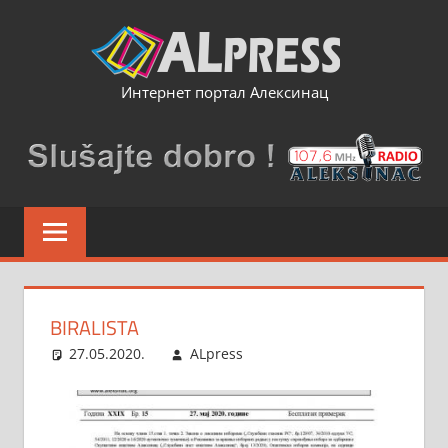
Skip
to
content
Интернет портал Алексинац
BIRALISTA
27.05.2020.
ALpress