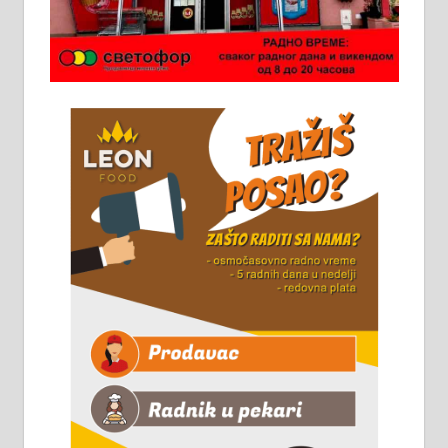
Потребна два радника за рад на
стоваришту „Липа промет” у
Алексинцу. За више
информација доћи лично на
стовариште у улици Максима
Горког 26 сваког радног дана од
8 до 15 часова. 063/465-045
Чистим све врсте димњака.
061/32-13-445