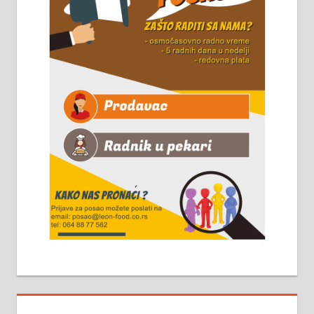
Чистим све врсте димњака.
061/32-13-445