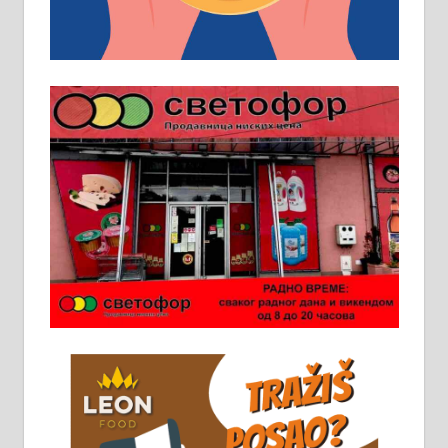
услов. Обезбеђен смештај,
превоз, исхрана. 032/57-41-122 –
локал 22
Пружам услуге завршних радова
у грађевини, хидроизолације и
молерских радова. 061/25-28-058
Ало таксију потребан возач са Б
категоријом. 064/02-85-511
Потребна два радника за рад на
стоваришту „Липа промет” у
Алексинцу. За више
информација доћи лично на
стовариште у улици Максима
Горког 26 сваког радног дана од
8 до 15 часова. 063/465-045