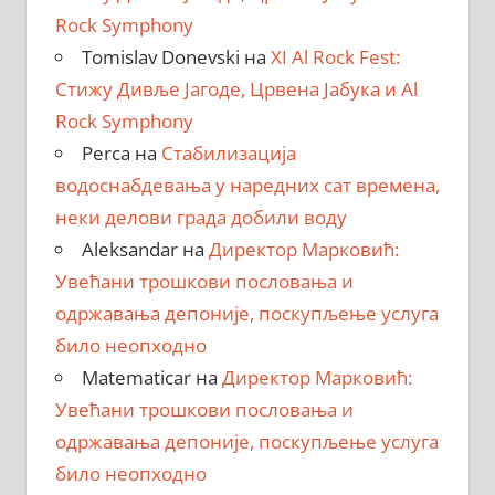
Rock Symphony
Tomislav Donevski
на
XI Al Rock Fest:
Стижу Дивље Јагоде, Црвена Јабука и Al
Rock Symphony
Perca
на
Стабилизација
водоснабдевања у наредних сат времена,
неки делови града добили воду
Aleksandar
на
Директор Марковић:
Увећани трошкови пословања и
одржавања депоније, поскупљење услуга
било неопходно
Matematicar
на
Директор Марковић:
Увећани трошкови пословања и
одржавања депоније, поскупљење услуга
било неопходно