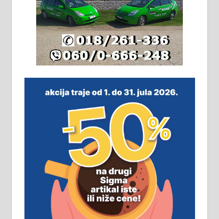
Издајем комплетно опремљену
халу на Житковачком путу, на
плацу површине око 7 ари.
064/321-80-51; 063/102-35-25
На продају легализована, нова,
незавршена кућа површине 160
м2 са плацем од 8 ари у Зеленом
виру у Алексинцу. Могућа
замена. 064/21-63-584
ПОСЛОВНИ ОГЛАСИ
Рудник и флотација Рудник
д.о.о. Рудник запошљава 20
помоћника рудара. Услови:
Основна школа, пожељно радно
искуство на истим и сличним
пословима, али не и неопходан