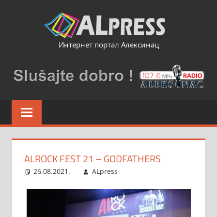
Skip
to
content
Интернет портал Алексинац
ALROCK FEST 21 – GODFATHERS
26.08.2021.
ALpress