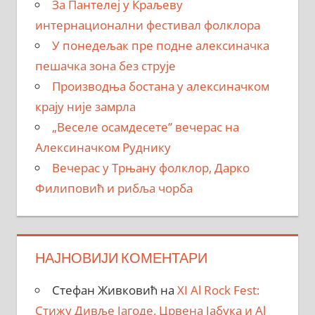
За Пантелеј у Краљеву
интернационални фестивал фолклора
У понедељак пре подне алексиначка
пешачка зона без струје
Производња бостана у алексиначком
крају није замрла
„Веселе осамдесете” вечерас на
Алексиначком Руднику
Вечерас у Трњану фолклор, Дарко
Филиповић и рибља чорба
НАЈНОВИЈИ КОМЕНТАРИ
Стефан Живковић
на
XI Al Rock Fest:
Стижу Дивље Јагоде, Црвена Јабука и Al