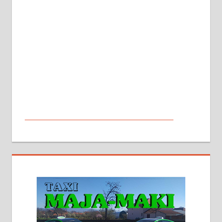
МАЛИ ОГЛАСИ
На продају кућа у Алексинцу,
београдски друм. Две одвојене
стамбене целине једна уз другу.
2х150м2, две гараже, централно
грејање на гас и дрва. Две
адресе. 063/71-74-023