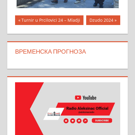
Кретање
Previous
Next
Turnir u Prcilovici 24 – Mladji
Dzudo 2024
Post:
Post:
чланка
ВРЕМЕНСКА ПРОГНОЗА