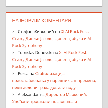
НАЈНОВИЈИ КОМЕНТАРИ
Стефан Живковић
на
XI Al Rock Fest:
Стижу Дивље Јагоде, Црвена Јабука и Al
Rock Symphony
Tomislav Donevski
на
XI Al Rock Fest:
Стижу Дивље Јагоде, Црвена Јабука и Al
Rock Symphony
Perca
на
Стабилизација
водоснабдевања у наредних сат времена,
неки делови града добили воду
Aleksandar
на
Директор Марковић:
Увећани трошкови пословања и