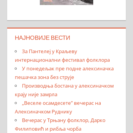
НАЈНОВИЈЕ ВЕСТИ
За Пантелеј у Краљеву
интернационални фестивал фолклора
У понедељак пре подне алексиначка
пешачка зона без струје
Производња бостана у алексиначком
крају није замрла
„Веселе осамдесете” вечерас на
Алексиначком Руднику
Вечерас у Трњану фолклор, Дарко
Филиповић и рибља чорба