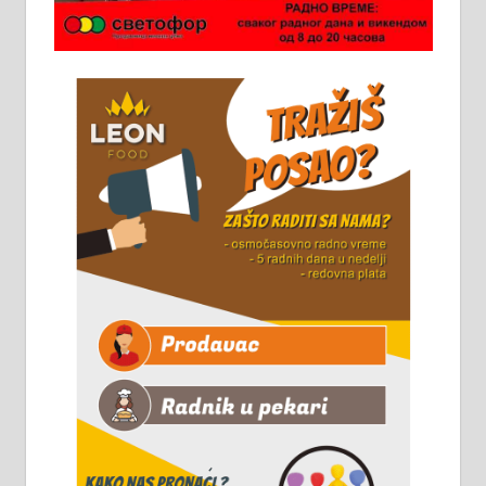
Потребна два радника за рад на
стоваришту „Липа промет” у
Алексинцу. За више
информација доћи лично на
стовариште у улици Максима
Горког 26 сваког радног дана од
8 до 15 часова. 063/465-045
Чистим све врсте димњака.
061/32-13-445