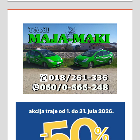
На продају кућа у Алексинцу,
београдски друм. Две одвојене
стамбене целине једна уз другу.
2х150м2, две гараже, централно
грејање на гас и дрва. Две
адресе. 063/71-74-023
Издајем комплетно опремљену
халу на Житковачком путу, на
плацу површине око 7 ари.
064/321-80-51; 063/102-35-25
На продају легализована, нова,
незавршена кућа површине 160
м2 са плацем од 8 ари у Зеленом
виру у Алексинцу. Могућа
замена. 064/21-63-584