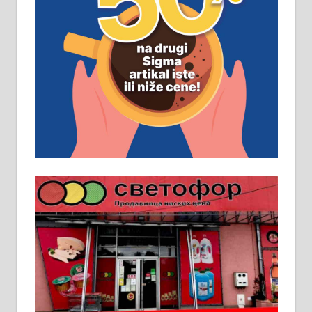
ПОСЛОВНИ ОГЛАСИ
Рудник и флотација Рудник
д.о.о. Рудник запошљава 20
помоћника рудара. Услови:
Основна школа, пожељно радно
искуство на истим и сличним
пословима, али не и неопходан
услов. Обезбеђен смештај,
превоз, исхрана. 032/57-41-122 –
локал 22
Пружам услуге завршних радова
у грађевини, хидроизолације и
молерских радова. 061/25-28-058
Ало таксију потребан возач са Б
категоријом. 064/02-85-511