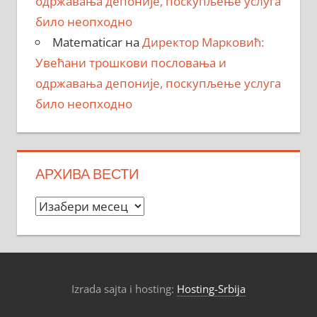
одржавања депоније, поскупљење услуга
било неопходно
Matematicar
на
Директор Марковић:
Увећани трошкови пословања и
одржавања депоније, поскупљење услуга
било неопходно
АРХИВА ВЕСТИ
Архива
вести
Izrada sajta i hosting:
Hosting-Srbija