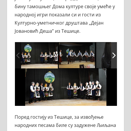
бину тамошњег Дома културе своје умеће у
народној игри показали си и гости из
Културно-уметничког друштава „Дејан
Јовановић Деша” из Тешице.
Поред гостију из Тешице, за извођење
народних песама биле су задужене Љиљана