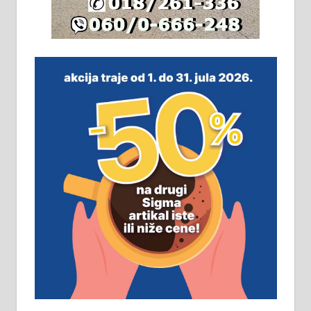
064/321-80-51; 063/102-35-25
На продају легализована, нова,
незавршена кућа површине 160
м2 са плацем од 8 ари у Зеленом
виру у Алексинцу. Могућа
замена. 064/21-63-584
ПОСЛОВНИ ОГЛАСИ
Рудник и флотација Рудник
д.о.о. Рудник запошљава 20
помоћника рудара. Услови:
Основна школа, пожељно радно
искуство на истим и сличним
пословима, али не и неопходан
услов. Обезбеђен смештај,
превоз, исхрана. 032/57-41-122 –
локал 22