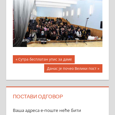
Кретање
Previous
Сутра бесплатан упис за даме
Post:
чланка
Next
Данас је почео Велики пост
Post:
ПОСТАВИ ОДГОВОР
Ваша адреса е-поште неће бити