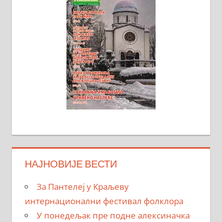
НАЈНОВИЈЕ ВЕСТИ
За Пантелеј у Краљеву
интернационални фестивал фолклора
У понедељак пре подне алексиначка