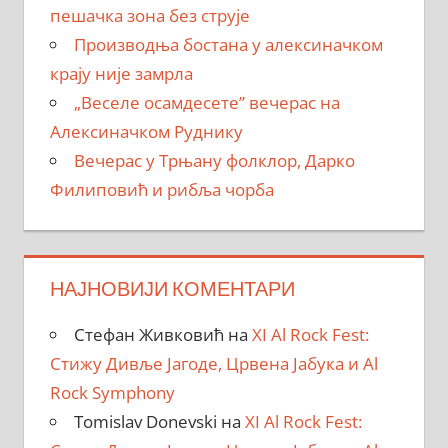
пешачка зона без струје
Производња бостана у алексиначком
крају није замрла
„Веселе осамдесете” вечерас на
Алексиначком Руднику
Вечерас у Трњану фолклор, Дарко
Филиповић и рибља чорба
НАЈНОВИЈИ КОМЕНТАРИ
Стефан Живковић
на
XI Al Rock Fest:
Стижу Дивље Јагоде, Црвена Јабука и Al
Rock Symphony
Tomislav Donevski
на
XI Al Rock Fest: