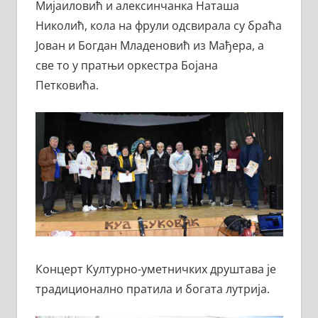
Мијаиловић и алексинчанка Наташа
Николић, кола на фрули одсвирала су браћа
Јован и Богдан Младеновић из Мађера, а
све то у пратњи оркестра Бојана
Петковића.
Концерт Културно-уметничких друштава је
традиционално пратила и богата лутрија.