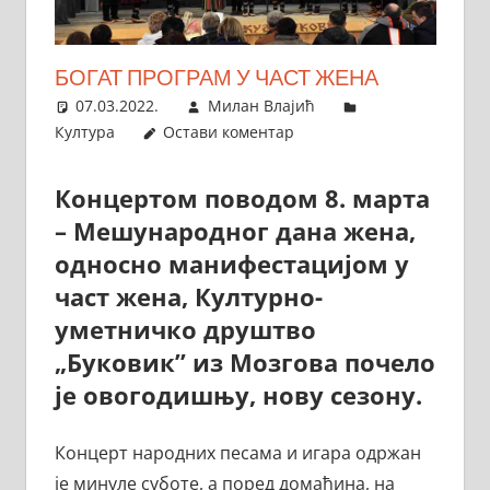
БОГАТ ПРОГРАМ У ЧАСТ ЖЕНА
07.03.2022.
Милан Влајић
Култура
Остави коментар
Концертом поводом 8. марта
– Мешународног дана жена,
односно манифестацијом у
част жена, Културно-
уметничко друштво
„Буковик” из Мозгова почело
је овогодишњу, нову сезону.
Концерт народних песама и игара одржан
је минуле суботе, а поред домаћина, на