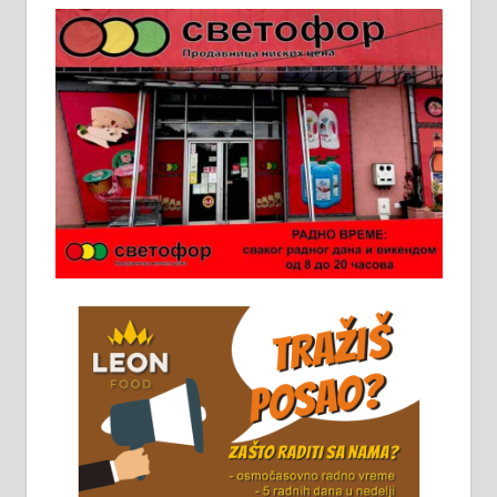
Пружам услуге завршних радова
у грађевини, хидроизолације и
молерских радова. 061/25-28-058
Ало таксију потребан возач са Б
категоријом. 064/02-85-511
Потребна два радника за рад на
стоваришту „Липа промет” у
Алексинцу. За више
информација доћи лично на
стовариште у улици Максима
Горког 26 сваког радног дана од
8 до 15 часова. 063/465-045
Чистим све врсте димњака.
061/32-13-445