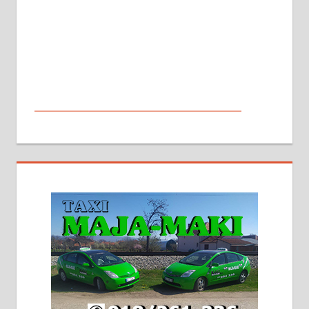
МАЛИ ОГЛАСИ
На продају кућа у Алексинцу,
београдски друм. Две одвојене
стамбене целине једна уз другу.
2х150м2, две гараже, централно
грејање на гас и дрва. Две
адресе. 063/71-74-023
Издајем комплетно опремљену
халу на Житковачком путу, на
плацу површине око 7 ари.