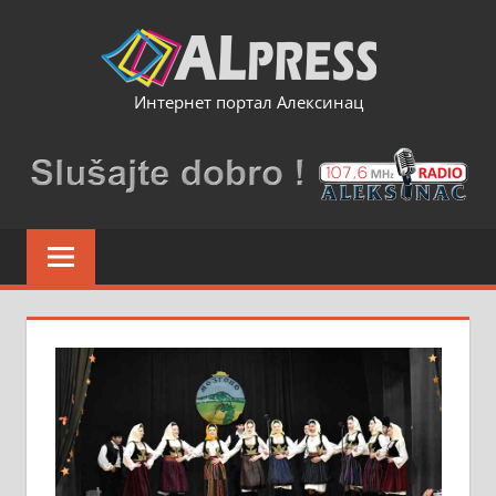
Skip
to
content
Интернет портал Алексинац