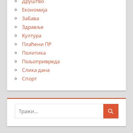
Друштво
Економија
Забава
Здравље
Култура
Плаћени ПР
Политика
Пољопривреда
Слика дана
Спорт
Тражи:
Search