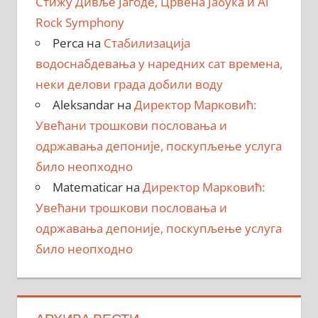
Стижу Дивље Јагоде, Црвена Јабука и Al
Rock Symphony
Perca
на
Стабилизација
водоснабдевања у наредних сат времена,
неки делови града добили воду
Aleksandar
на
Директор Марковић:
Увећани трошкови пословања и
одржавања депоније, поскупљење услуга
било неопходно
Matematicar
на
Директор Марковић:
Увећани трошкови пословања и
одржавања депоније, поскупљење услуга
било неопходно