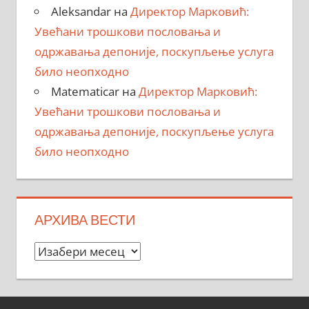
Aleksandar
на
Директор Марковић:
Увећани трошкови пословања и
одржавања депоније, поскупљење услуга
било неопходно
Matematicar
на
Директор Марковић:
Увећани трошкови пословања и
одржавања депоније, поскупљење услуга
било неопходно
АРХИВА ВЕСТИ
Архива
вести