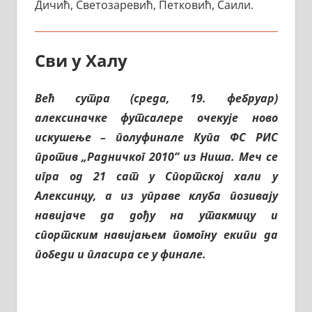
Дичић, Светозаревић, Петковић, Саили.
Сви у Халу
Већ сутра (среда, 19. фебруар)
алексиначке футсалере очекује ново
искушење – полуфинале Купа ФС РИС
против „Радничког 2010” из Ниша. Меч се
игра од 21 сат у Спортској хали у
Алексинцу, а из управе клуба позивају
навијаче да дођу на утакмицу и
спортским навијањем помогну екипи да
победи и пласира се у финале.