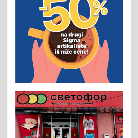
ПОСЛОВНИ ОГЛАСИ
Рудник и флотација Рудник
д.о.о. Рудник запошљава 20
помоћника рудара. Услови:
Основна школа, пожељно радно
искуство на истим и сличним
пословима, али не и неопходан
услов. Обезбеђен смештај,
превоз, исхрана. 032/57-41-122 –
локал 22
Пружам услуге завршних радова
у грађевини, хидроизолације и
молерских радова. 061/25-28-058
Ало таксију потребан возач са Б
категоријом. 064/02-85-511