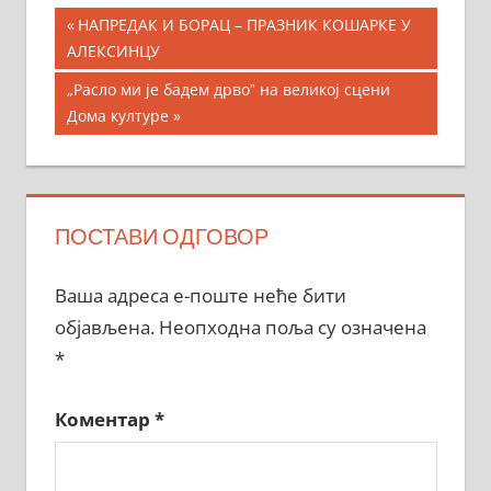
Кретање
Previous
НАПРЕДАК И БОРАЦ – ПРАЗНИК КОШАРКЕ У
Post:
АЛЕКСИНЦУ
чланка
Next
„Расло ми је бадем дрвоˮ на великој сцени
Post:
Дома културе
ПОСТАВИ ОДГОВОР
Ваша адреса е-поште неће бити
објављена.
Неопходна поља су означена
*
Коментар
*