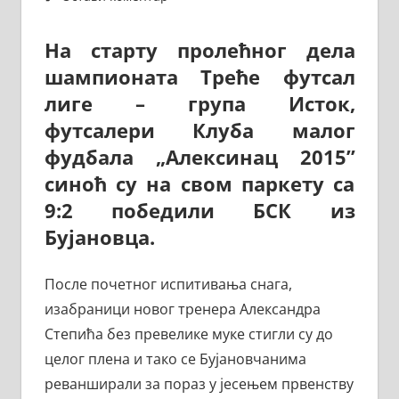
На старту пролећног дела
шампионата Треће футсал
лиге – група Исток,
футсалери Клуба малог
фудбала „Алексинац 2015”
синоћ су на свом паркету са
9:2 победили БСК из
Бујановца.
После почетног испитивања снага,
изабраници новог тренера Александра
Степића без превелике муке стигли су до
целог плена и тако се Бујановчанима
реванширали за пораз у јесењем првенству