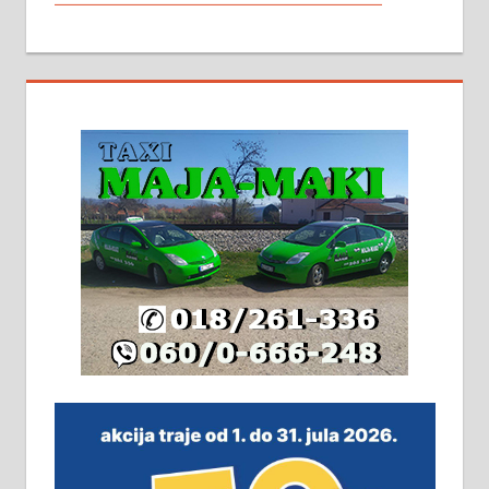
МАЛИ ОГЛАСИ
На продају кућа у Алексинцу,
београдски друм. Две одвојене
стамбене целине једна уз другу.
2х150м2, две гараже, централно
грејање на гас и дрва. Две
адресе. 063/71-74-023
Издајем комплетно опремљену
халу на Житковачком путу, на
плацу површине око 7 ари.
064/321-80-51; 063/102-35-25
На продају легализована, нова,
незавршена кућа површине 160
м2 са плацем од 8 ари у Зеленом
виру у Алексинцу. Могућа
замена. 064/21-63-584