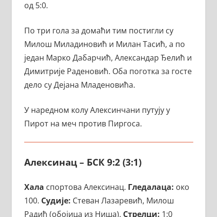
од 5:0.
По три гола за домаћи тим постигли су
Милош Миладиновић и Милан Тасић, а по
један Марко Дабарчић, Александар Ђелић и
Димитрије Раденовић. Оба поготка за госте
дело су Дејана Младеновића.
У наредном колу Алексинчани путују у
Пирот на меч против Пиргоса.
Алексинац – БСК 9:2 (3:1)
Хала
спортова Алексинац.
Гледалаца:
око
100.
Судије:
Стеван Лазаревић, Милош
Радић (обојица из Ниша).
Стрелци:
1:0