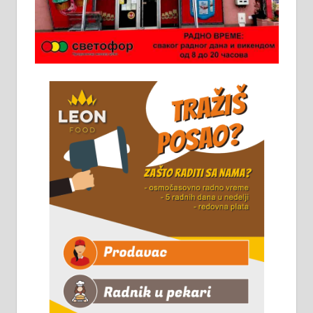
Потребна два радника за рад на
стоваришту „Липа промет” у
Алексинцу. За више
информација доћи лично на
стовариште у улици Максима
Горког 26 сваког радног дана од
8 до 15 часова. 063/465-045
Чистим све врсте димњака.
061/32-13-445