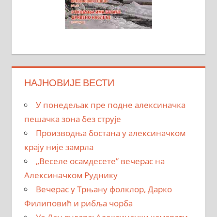
НАЈНОВИЈЕ ВЕСТИ
У понедељак пре подне алексиначка
пешачка зона без струје
Производња бостана у алексиначком
крају није замрла
„Веселе осамдесете” вечерас на
Алексиначком Руднику
Вечерас у Трњану фолклор, Дарко
Филиповић и рибља чорба