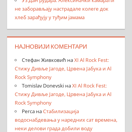
Уз Дан рудара: Алексиначки камарати
не заборављају настрадале колеге док
хлеб зарађују у туђим јамама
НАЈНОВИЈИ КОМЕНТАРИ
Стефан Живковић
на
XI Al Rock Fest:
Стижу Дивље Јагоде, Црвена Јабука и Al
Rock Symphony
Tomislav Donevski
на
XI Al Rock Fest:
Стижу Дивље Јагоде, Црвена Јабука и Al
Rock Symphony
Perca
на
Стабилизација
водоснабдевања у наредних сат времена,
неки делови града добили воду