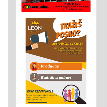
Чистим све врсте димњака.
061/32-13-445