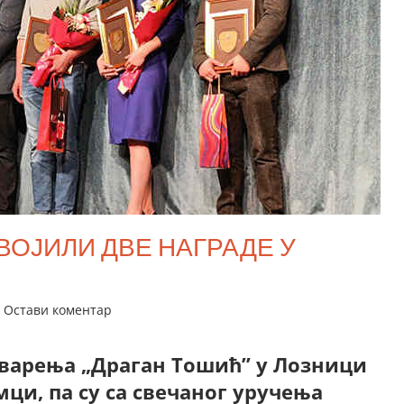
ВОЈИЛИ ДВЕ НАГРАДЕ У
Остави коментар
тварења „Драган Тошић” у Лозници
ци, па су са свечаног уручења