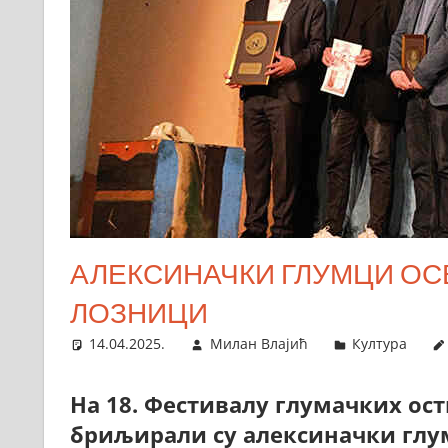
АЛЕКСИНАЧКИ ГЛУМЦИ ОС
ЛОЗНИЦИ
14.04.2025.
Милан Влајић
Култура
На 18. Фестивалу глумачких ос
бриљирали су алексиначки глум