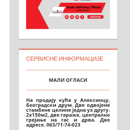
СЕРВИСНЕ ИНФОРМАЦИЈЕ
МАЛИ ОГЛАСИ
На продају кућа у Алексинцу,
београдски друм. Две одвојене
стамбене целине једна уз другу.
2х150м2, две гараже, централно
грејање на гас и дрва. Две
адресе. 063/71-74-023