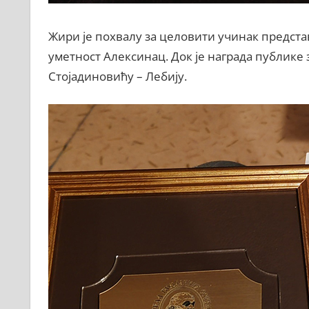
Жири је похвалу за целовити учинак предста
уметност Алексинац. Док је награда публике 
Стојадиновићу – Лебију.