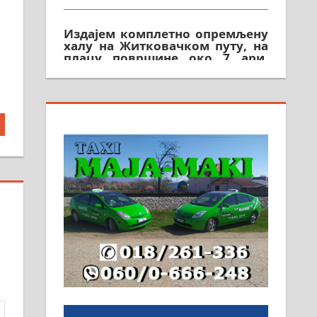
Издајем комплетно опремљену
халу на Житковачком путу, на
плацу површине око 7 ари.
064/321-80-51; 063/102-35-25
На продају легализована, нова,
незавршена кућа површине 160
м2 са плацем од 8 ари у
Зеленом виру у Алексинцу.
Могућа замена. 064/21-63-584
ПОСЛОВНИ ОГЛАСИ
Рудник и флотација Рудник
д.о.о. Рудник запошљава 20
помоћника рудара. Услови:
Основна школа, пожељно
радно искуство на истим и
сличним пословима, али не и