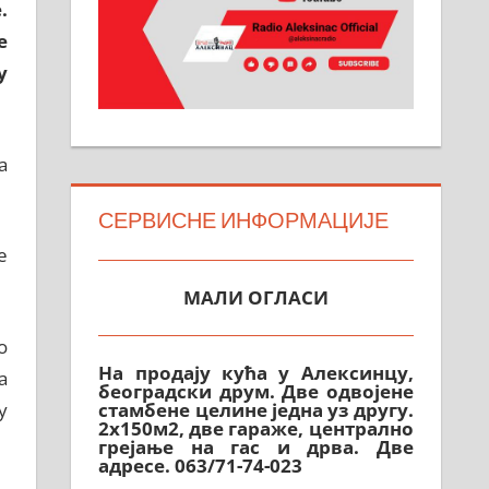
.
е
у
а
СЕРВИСНЕ ИНФОРМАЦИЈЕ
е
МАЛИ ОГЛАСИ
о
На продају кућа у Алексинцу,
београдски друм. Две одвојене
а
стамбене целине једна уз другу.
у
2х150м2, две гараже, централно
грејање на гас и дрва. Две
адресе. 063/71-74-023