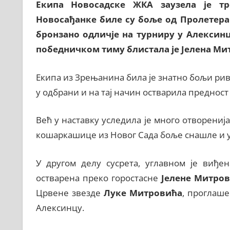
Екипа Новосадске ЖКА заузела је тр
Новосађанке биле су боље од Пролетера 0
бронзано одличје на турниру у Алексинц
победничком тиму блистала је Јелена Митр
Екипа из Зрењанина била је знатно бољи рива
у одбрани и на тај начин остварила предност
Већ у наставку уследила је много отворенија 
кошаркашице из Новог Сада боље снашле и ус
У другом делу сусрета, углавном је виђе
остварена преко горостасне
Јелене Митро
Црвене звезде
Луке Митровића
, проглаше
Алексинцу.