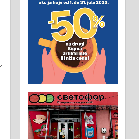
неопходан услов. Обезбеђен
смештај, превоз, исхрана.
032/57-41-122 – локал 22
Пружам услуге завршних
радова у грађевини,
хидроизолације и молерских
радова. 061/25-28-058
Ало таксију потребан возач са Б
категоријом. 064/02-85-511
Потребна два радника за рад на
стоваришту „Липа промет” у
Алексинцу. За више
информација доћи лично на
стовариште у улици Максима
Горког 26 сваког радног дана од
8 до 15 часова. 063/465-045