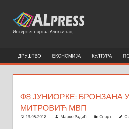
Skip
to
content
Интернет портал Алексинац
ДРУШТВО
ЕКОНОМИЈА
КУЛТУРА
П
Ф8 ЈУНИОРКЕ: БРОНЗАНА 
МИТРОВИЋ МВП
13.05.2018.
Марко Радић
Спорт
Ос