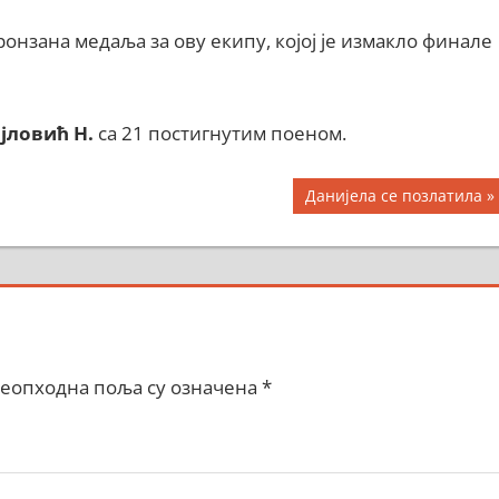
ронзана медаља за ову екипу, којој је измакло финале
јловић Н.
са 21 постигнутим поеном.
Next
Данијела се позлатила
Post:
еопходна поља су означена
*