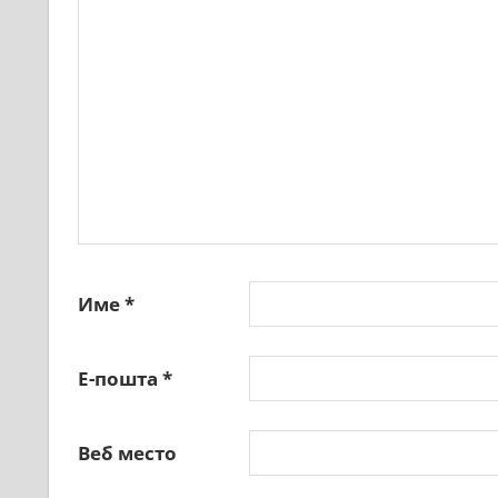
Име
*
Е-пошта
*
Веб место