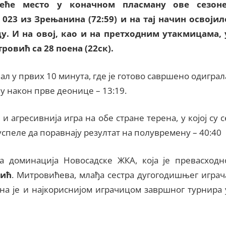
еће место у коначном пласману ове сезоне
23 из Зрењанина (72:59) и на тај начин освојил
у. И на овој, као и на претходним утакмицама, 
овић са 28 поена (22ск).
л у првих 10 минута, где је готово савршено одиграл
 у након прве деонице – 13:19.
и агресивнија игра на обе стране терена, у којој су с
пеле да поравнају резултат на полувремену – 40:40
на доминација Новосадске ЖКА, која је превасходн
вић
. Митровићева, млађа сестра дугогодишњег играч
на је и најкориснијом играчицом завршног турнира 