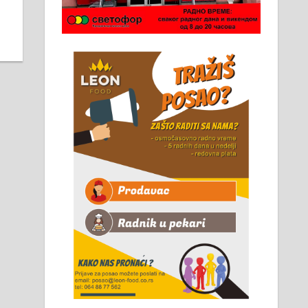
Чистим све врсте димњака.
061/32-13-445