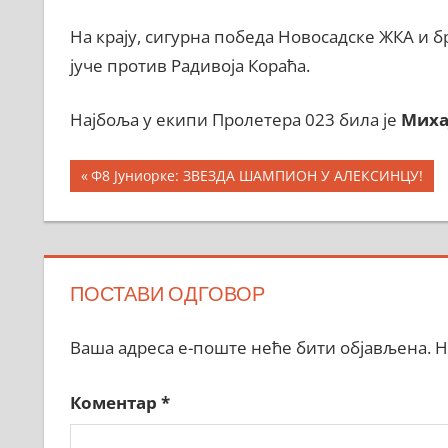
На крају, сигурна победа Новосадске ЖКА и б
јуче против Радивоја Кораћа.
Најбоља у екипи Пролетера 023 била је
Миха
Кретање
Previous
Ф8 Јуниорке: ЗВЕЗДА ШАМПИОН У АЛЕКСИНЦУ!
Post:
чланка
ПОСТАВИ ОДГОВОР
Ваша адреса е-поште неће бити објављена.
Н
Коментар
*