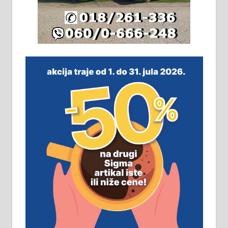
плацу површине око 7 ари.
064/321-80-51; 063/102-35-25
На продају легализована, нова,
незавршена кућа површине 160
м2 са плацем од 8 ари у Зеленом
виру у Алексинцу. Могућа
замена. 064/21-63-584
ПОСЛОВНИ ОГЛАСИ
Рудник и флотација Рудник
д.о.о. Рудник запошљава 20
помоћника рудара. Услови:
Основна школа, пожељно радно
искуство на истим и сличним
пословима, али не и неопходан
услов. Обезбеђен смештај,
превоз, исхрана. 032/57-41-122 –
локал 22