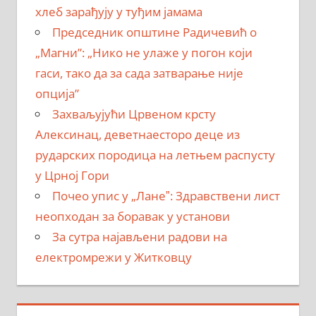
хлеб зарађују у туђим јамама
Председник општине Радичевић о
„Магни”: „Нико не улаже у погон који
гаси, тако да за сада затварање није
опција”
Захваљујући Црвеном крсту
Алексинац, деветнаесторо деце из
рударских породица на летњем распусту
у Црној Гори
Почео упис у „Ланеˮ: Здравствени лист
неопходан за боравак у установи
За сутра најављени радови на
електромрежи у Житковцу