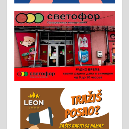
Пружам услуге завршних радова
у грађевини, хидроизолације и
молерских радова. 061/25-28-058
Ало таксију потребан возач са Б
категоријом. 064/02-85-511
Потребна два радника за рад на
стоваришту „Липа промет” у
Алексинцу. За више
информација доћи лично на
стовариште у улици Максима
Горког 26 сваког радног дана од
8 до 15 часова. 063/465-045
Чистим све врсте димњака.
061/32-13-445