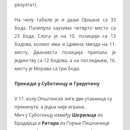
резултат).
На челу табеле је и даље Орљане са 33
бода. Палилула заузима четврто место са
23 бода, Слога је на 10. позицији са 13
бодова, колико има и Црвена звезда на 11.
месту. Дванаеста позиција припала је
Јединству са 12 бодова, а на последњем, 16.
месту је Морава са три бода.
Прекиди у Суботинцу и Гредетину
У 11. колу Општинске лиге две утакмице су
прекинуте, а једна није играна.
Меч у Суботинцу између
Шкриљца
из
Брадарца и
Ратара
из Горње Пешчанице