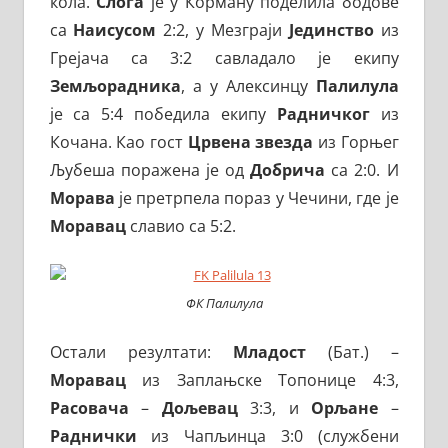
кола.
Слога
је у Корману поделила бодове
са
Наисусом
2:2, у Мезграји
Јединство
из
Грејача са 3:2 савладало је екипу
Земљорадника
, а у Алексинцу
Палилула
је са 5:4 победила екипу
Радничког
из
Кочана. Као гост
Црвена звезда
из Горњег
Љубеша поражена је од
Добрича
са 2:0. И
Морава
је претрпела пораз у Чечини, где је
Моравац
славио са 5:2.
ФК Палилула
Остали резултати:
Младост
(Бат.) –
Моравац
из Заплањске Топонице 4:3,
Расовача
–
Дољевац
3:3, и
Орљане
–
Раднички
из Чапљинца 3:0 (службени