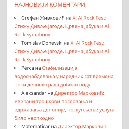
НАЈНОВИЈИ КОМЕНТАРИ
Стефан Живковић
на
XI Al Rock Fest:
Стижу Дивље Јагоде, Црвена Јабука и Al
Rock Symphony
Tomislav Donevski
на
XI Al Rock Fest:
Стижу Дивље Јагоде, Црвена Јабука и Al
Rock Symphony
Perca
на
Стабилизација
водоснабдевања у наредних сат времена,
неки делови града добили воду
Aleksandar
на
Директор Марковић:
Увећани трошкови пословања и
одржавања депоније, поскупљење услуга
било неопходно
Matematicar
на
Директор Марковић: