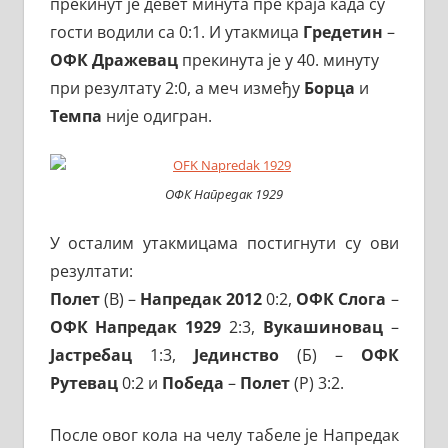
прекинут је девет минута пре краја када су
гости водили са 0:1. И утакмица
Гредетин
–
ОФК Дражевац
прекинута је у 40. минуту
при резултату 2:0, а меч између
Борца
и
Темпа
није одигран.
ОФК Напредак 1929
У осталим утакмицама постигнути су ови
резултати:
Полет
(В) –
Напредак 2012
0:2,
ОФК Слога
–
ОФК Напредак 1929
2:3,
Вукашиновац
–
Јастребац
1:3,
Јединство
(Б) –
ОФК
Рутевац
0:2 и
Победа
–
Полет
(Р) 3:2.
После овог кола на челу табеле је Напредак