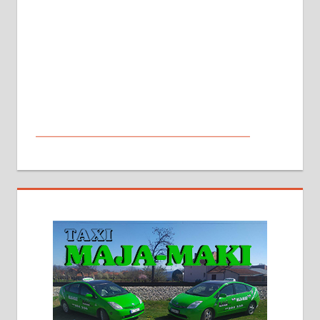
МАЛИ ОГЛАСИ
На продају кућа у Алексинцу,
београдски друм. Две одвојене
стамбене целине једна уз другу.
2х150м2, две гараже, централно
грејање на гас и дрва. Две
адресе. 063/71-74-023
Издајем комплетно опремљену
халу на Житковачком путу, на