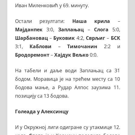
Иван Миленковић у 69. минуту.
Остали резултати:
Наша крила
–
Мајданпек
3:0,
Заплањац
–
Слога
5:0,
Шарбановац
–
Буковик
4:2,
Сврљиг
–
БСК
3:1,
Каблови
–
Тимочанин
2:2 и
Бродоремонт
–
Хајдук Вељко
0:0.
На табели и даље води Заплањац са 31
бодом. Моравица је на трећем месту са 10
бодова мање, а Рудар Алпос заузима 11.
позицију са 13 бодова.
Голеада у Алексинцу
И у Окружној лиги одигране су утакмице 12.