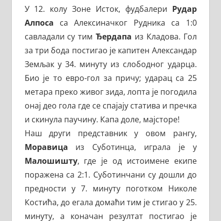
У 12. колу Зоне Исток, фудбалери
Рудар
Алпоса
са Алексиначког Рудника са 1:0
савладали су тим
Ђердапа
из Кладова. Гол
за три бода постигао је капитен Александар
Земљак у 34. минуту из слободног ударца.
Био је то евро-гол за причу; ударац са 25
метара преко живог зида, лопта је погодила
онај део гола где се спајају статива и пречка
и скинула паучину. Капа доле, мајсторе!
Наш други представник у овом рангу,
Моравица
из Суботинца, играла је у
Малошишту
, где је од истоимене екипе
поражена са 2:1. Суботинчани су дошли до
предности у 7. минуту поготком Николе
Костића, до егала домаћи тим је стигао у 25.
минуту, а коначан резултат постигао је