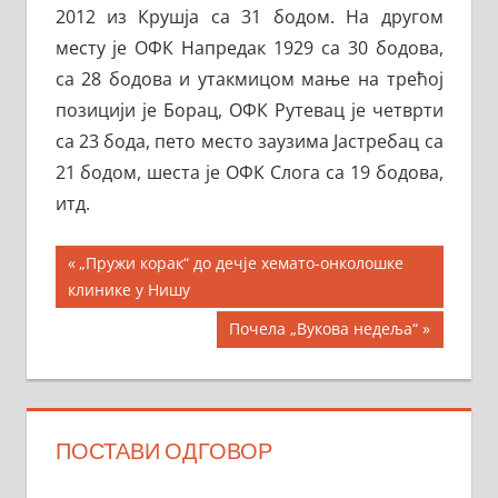
2012 из Крушја са 31 бодом. На другом
месту је ОФК Напредак 1929 са 30 бодова,
са 28 бодова и утакмицом мање на трећој
позицији је Борац, ОФК Рутевац је четврти
са 23 бода, пето место заузима Јастребац са
21 бодом, шеста је ОФК Слога са 19 бодова,
итд.
Кретање
Previous
„Пружи корак“ до дечје хемато-онколошке
Post:
клинике у Нишу
чланка
Next
Почела „Вукова недеља“
Post:
ПОСТАВИ ОДГОВОР