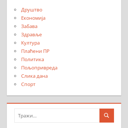
Друштво
Економија
Забава
Здравље
Култура
Плаћени ПР
Политика
Пољопривреда
Слика дана
Спорт
Тражи:
Search